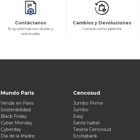
Contáctanos
Cambios y Devoluciones
Te ayudamos con dudas y
Conoce cómo pedirlos
solicitudes
Mundo Paris
Cencosud
Vende en Paris
Jumbo Prime
Sostenibilidad
Jumbo
Black Friday
Easy
Cyber Monday
Santa Isabel
Cyberday
Tarjeta Cencosud
Día de la Madre
Scotiabank