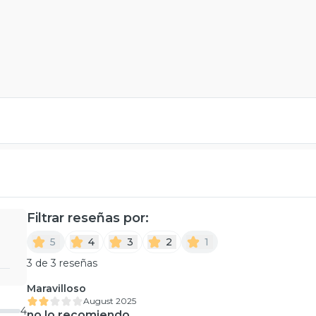
Filtrar reseñas por:
5
4
3
2
1
3 de 3 reseñas
Maravilloso
August 2025
4
no lo recomiendo