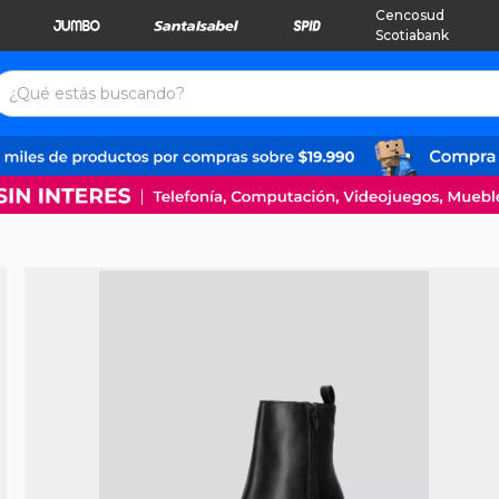
Cencosud
Scotiabank