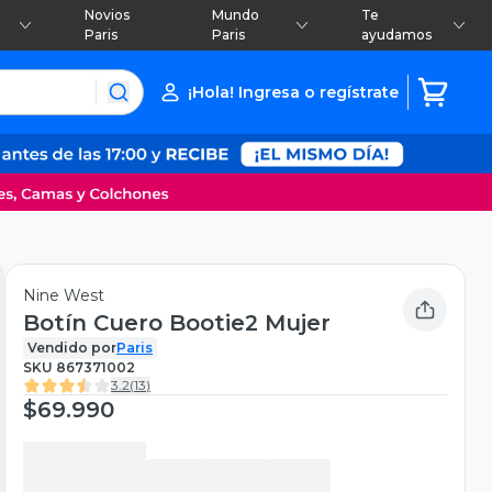
Novios
Mundo
Te
Paris
Paris
ayudamos
¡Hola! Ingresa o regístrate
Nine West
Botín Cuero Bootie2 Mujer
Vendido por
Paris
SKU
867371002
3.2
(
13
)
$69.990