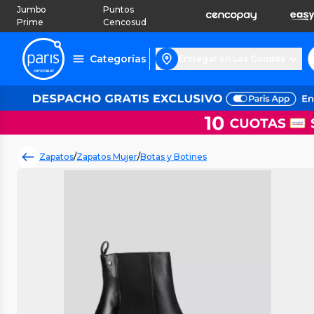
Jumbo
Puntos
Prime
Cencosud
Categorías
Entregar en Las Condes
Zapatos
/
Zapatos Mujer
/
Botas y Botines