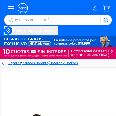
Entregar en Las Condes
Zapatos
/
Zapatos Hombre
/
Bototos y Botines