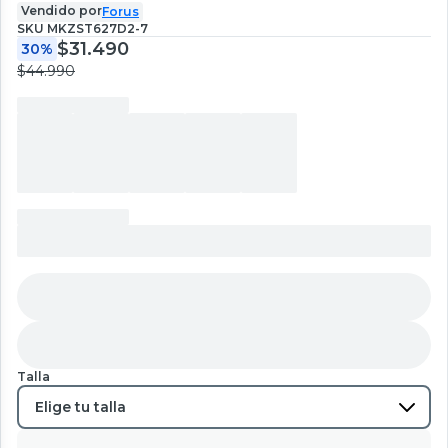
Vendido por
Forus
SKU
MKZST627D2-7
$31.490
30%
$44.990
Talla