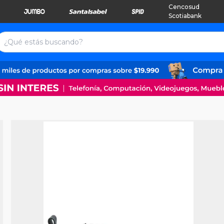
Cencosud
Scotiabank