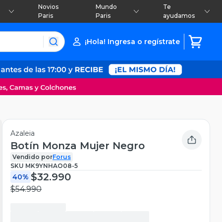
Novios
Mundo
Te
Paris
Paris
ayudamos
¡Hola! Ingresa o regístrate
Azaleia
Botín Monza Mujer Negro
Vendido por
Forus
SKU
MK9YNHAO08-5
$32.990
40%
$54.990