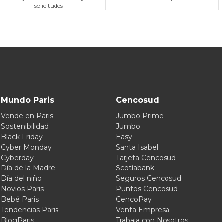
solicitudes
Mundo Paris
Cencosud
Vende en Paris
Jumbo Prime
Sostenibilidad
Jumbo
Black Friday
Easy
Cyber Monday
Santa Isabel
Cyberday
Tarjeta Cencosud
Día de la Madre
Scotiabank
Día del niño
Seguros Cencosud
Novios Paris
Puntos Cencosud
Bebé Paris
CencoPay
Tendencias Paris
Venta Empresa
BlogParis
Trabaja con Nosotros