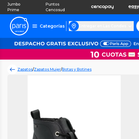
Jumbo
Puntos
Prime
Cencosud
Categorías
Entregar en Las Condes
Zapatos
/
Zapatos Mujer
/
Botas y Botines