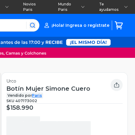
Novios
Mundo
Te
Paris
Paris
ayudamos
¡Hola! Ingresa o regístrate
Urco
Botín Mujer Simone Cuero
Vendido por
Paris
SKU
407173002
$158.990