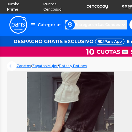
Jumbo
Puntos
Prime
Cencosud
Categorías
Entregar en Las Condes
Zapatos
/
Zapatos Mujer
/
Botas y Botines