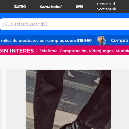
Cencosud
Scotiabank