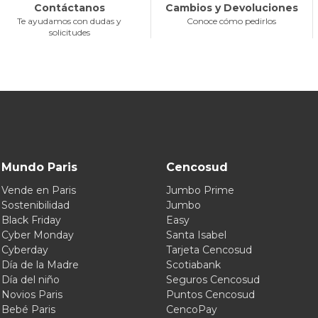
Contáctanos
Cambios y Devoluciones
Te ayudamos con dudas y
Conoce cómo pedirlos
solicitudes
Mundo Paris
Cencosud
Vende en Paris
Jumbo Prime
Sostenibilidad
Jumbo
Black Friday
Easy
Cyber Monday
Santa Isabel
Cyberday
Tarjeta Cencosud
Día de la Madre
Scotiabank
Día del niño
Seguros Cencosud
Novios Paris
Puntos Cencosud
Bebé Paris
CencoPay