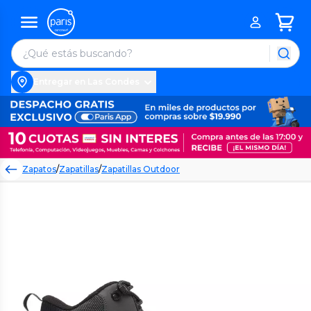
Entregar en Las Condes
Zapatos
/
Zapatillas
/
Zapatillas Outdoor