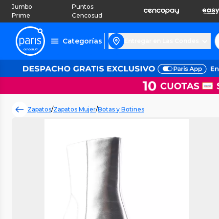
Jumbo
Puntos
Prime
Cencosud
Categorías
Entregar en Las Condes
Zapatos
/
Zapatos Mujer
/
Botas y Botines