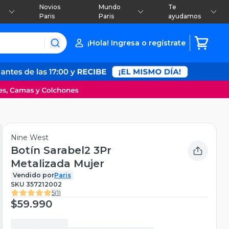
Novios
Mundo
Te
Paris
Paris
ayudamos
¡Hola! Ingresa o regístrate
Nine West
Botín Sarabel2 3Pr
Metalizada Mujer
Vendido por
Paris
SKU
357212002
5
(
1
)
$59.990