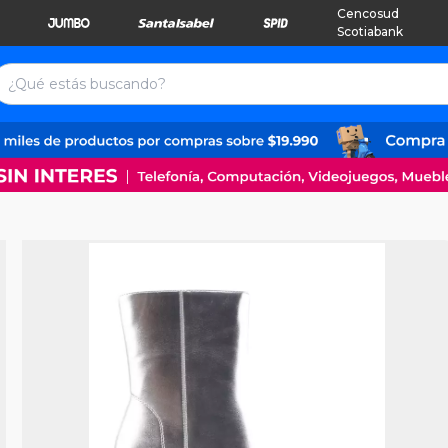
Cencosud
Scotiabank