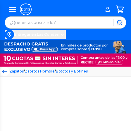
Entregar en Las Condes
Zapatos
/
Zapatos Hombre
/
Bototos y Botines