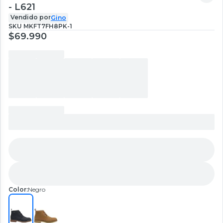
- L621
Vendido por
Gino
SKU
MKFT7FH8PK-1
$69.990
Color:
Negro