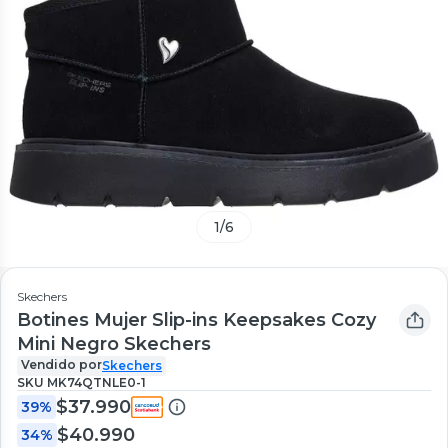
1
/
6
Skechers
Botines Mujer Slip-ins Keepsakes Cozy
Mini Negro Skechers
Vendido por
Skechers
SKU
MK74QTNLE0-1
$37.990
39%
$40.990
34%