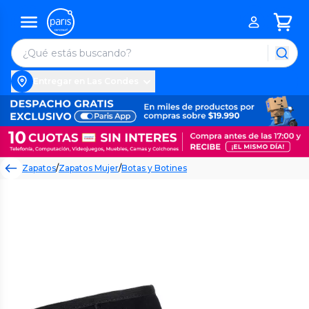
Entregar en Las Condes
Zapatos
/
Zapatos Mujer
/
Botas y Botines