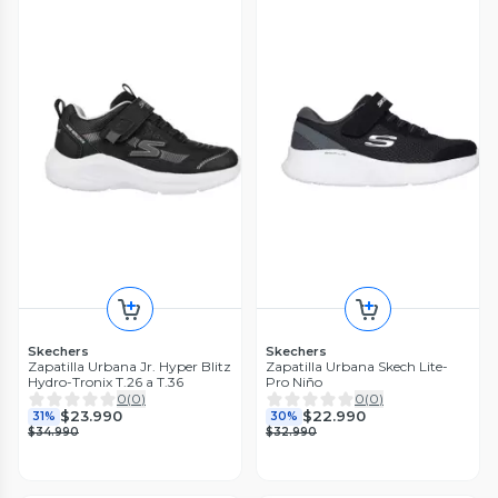
Skechers
Skechers
Zapatilla Urbana Jr. Hyper Blitz
Zapatilla Urbana Skech Lite-
Hydro-Tronix T.26 a T.36
Pro Niño
0
(
0
)
0
(
0
)
$23.990
$22.990
31%
30%
$34.990
$32.990