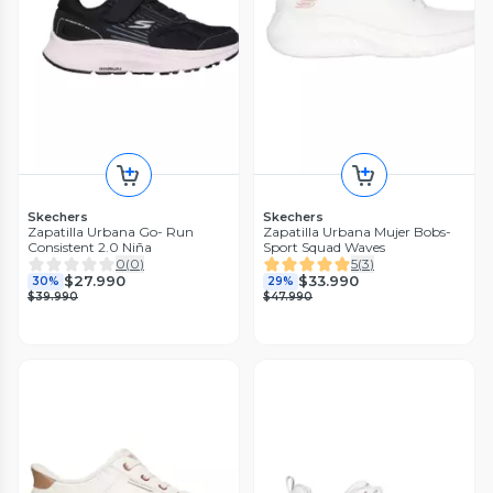
Skechers
Skechers
Zapatilla Urbana Go- Run
Zapatilla Urbana Mujer Bobs-
Consistent 2.0 Niña
Sport Squad Waves
0
(
0
)
5
(
3
)
$27.990
$33.990
30%
29%
$39.990
$47.990