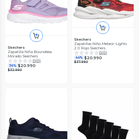
Skechers
Zapatillas Niño Meteor-Lights
Skechers
2.0 Rojo Skechers
Zapatilla Niña Boundless
0
(
0
)
Morado Skechers
$20.990
44%
0
(
0
)
$37.990
$20.990
36%
$32.990