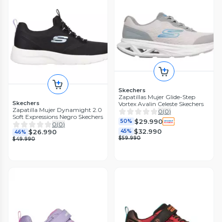
Skechers
Zapatillas Mujer Glide-Step
Skechers
Vortex Avalin Celeste Skechers
Zapatilla Mujer Dynamight 2.0
0
(
0
)
Soft Expressions Negro Skechers
$29.990
50%
0
(
0
)
$32.990
$26.990
45%
46%
$59.990
$49.990