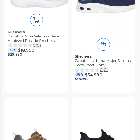
Skechers
Zapatilla Niña Selectors Reset
Achieved Rosado Skechers
0
(
0
)
$18.990
36%
$29.990
Skechers
Zapatilla Urbana Mujer Slip-Ins
Bobs Sport Unity
0
(
0
)
$34.990
36%
$54.990