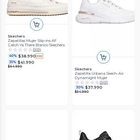
Skechers
Zapatillas Mujer Slip-ins AF
Catch Ya There Blanco Skechers
0
(
0
)
$38.990
40%
$41.990
35%
$64.990
Skechers
Zapatilla Urbana Skech-Air
Dynamight Mujer
0
(
0
)
$37.990
30%
$54.990