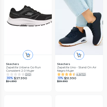
Skechers
Skechers
Zapatilla Urbana Go Run
Zapatilla Uno - Stand On Air
Consistent 2.0 Mujer
Negro Mujer
0
(
0
)
4.6
(
112
)
$37.990
$51.990
30%
13%
$54.990
$59.990