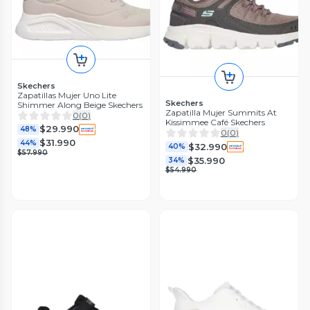
Skechers
Zapatillas Mujer Uno Lite
Skechers
Shimmer Along Beige Skechers
Zapatilla Mujer Summits At
0
(
0
)
Kissimmee Café Skechers
$29.990
48%
0
(
0
)
$31.990
44%
$32.990
40%
$57.990
$35.990
34%
$54.990