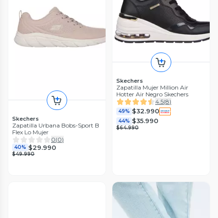
Skechers
Zapatilla Mujer Million Air
Hotter Air Negro Skechers
4.5
(
8
)
$32.990
49%
Skechers
$35.990
44%
Zapatilla Urbana Bobs-Sport B
$64.990
Flex Lo Mujer
0
(
0
)
$29.990
40%
$49.990