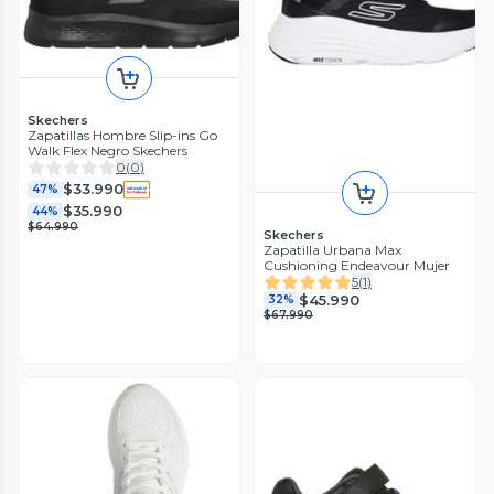
Skechers
Zapatillas Hombre Slip-ins Go
Walk Flex Negro Skechers
0
(
0
)
$33.990
47%
$35.990
44%
$64.990
Skechers
Zapatilla Urbana Max
Cushioning Endeavour Mujer
5
(
1
)
$45.990
32%
$67.990