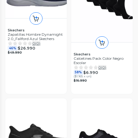
Skechers
Zapatillas Hombre Dynamight
2.0_Fallford Azul Skechers
0
(
0
)
$26.990
46%
$49.990
Skechers
Calcetines Pack Color Negro
Escolar
0
(
0
)
$6.990
58%
(
$1.165 x un
)
$16.990