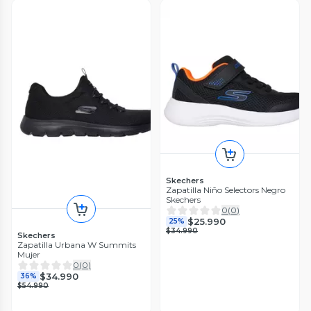
Skechers
Zapatilla Niño Selectors Negro
Skechers
0
(
0
)
$25.990
25%
$34.990
Skechers
Zapatilla Urbana W Summits
Mujer
0
(
0
)
$34.990
36%
$54.990