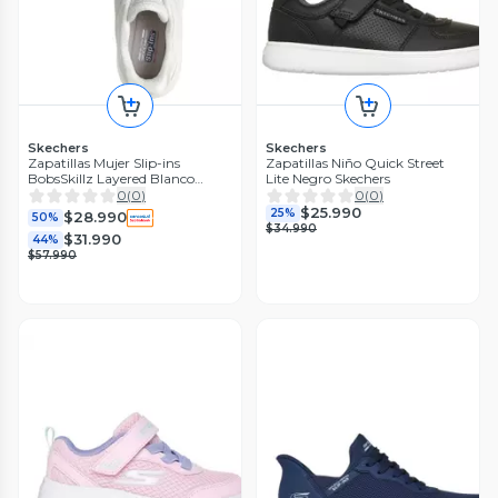
Skechers
Skechers
Zapatillas Mujer Slip-ins
Zapatillas Niño Quick Street
BobsSkillz Layered Blanco
Lite Negro Skechers
Skechers
0
(
0
)
0
(
0
)
$25.990
25%
$28.990
50%
$34.990
$31.990
44%
$57.990