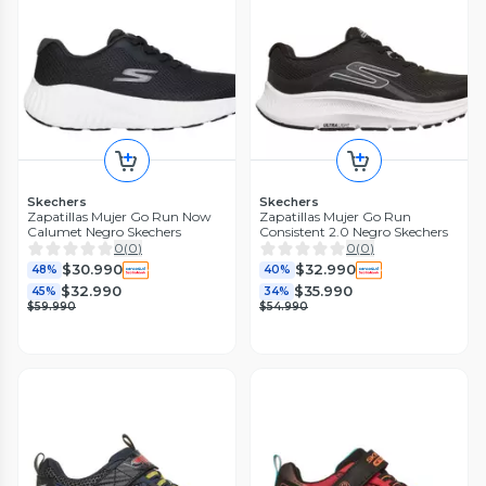
Skechers
Skechers
Zapatillas Mujer Go Run Now
Zapatillas Mujer Go Run
Calumet Negro Skechers
Consistent 2.0 Negro Skechers
0
(
0
)
0
(
0
)
$30.990
$32.990
48%
40%
$32.990
$35.990
45%
34%
$59.990
$54.990