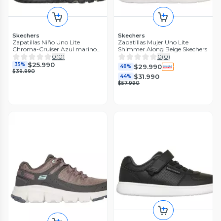
Skechers
Skechers
Zapatillas Niño Uno Lite
Zapatillas Mujer Uno Lite
Chroma-Cruiser Azul marino
Shimmer Along Beige Skechers
Skechers
0
(
0
)
0
(
0
)
$25.990
35%
$29.990
48%
$39.990
$31.990
44%
$57.990