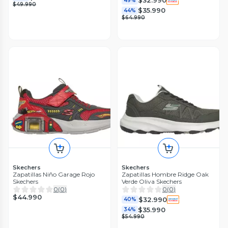
$32.990
49%
$49.990
$35.990
44%
$64.990
Skechers
Skechers
Zapatillas Niño Garage Rojo
Zapatillas Hombre Ridge Oak
Skechers
Verde Oliva Skechers
0
(
0
)
0
(
0
)
$44.990
$32.990
40%
$35.990
34%
$54.990