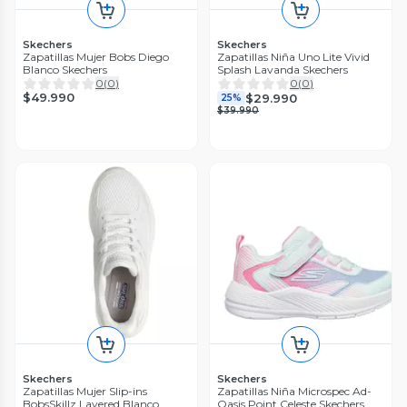
Skechers
Skechers
Zapatillas Mujer Bobs Diego
Zapatillas Niña Uno Lite Vivid
Blanco Skechers
Splash Lavanda Skechers
0
(
0
)
0
(
0
)
$49.990
$29.990
25%
$39.990
Skechers
Skechers
Zapatillas Mujer Slip-ins
Zapatillas Niña Microspec Ad-
BobsSkillz Layered Blanco
Oasis Point Celeste Skechers