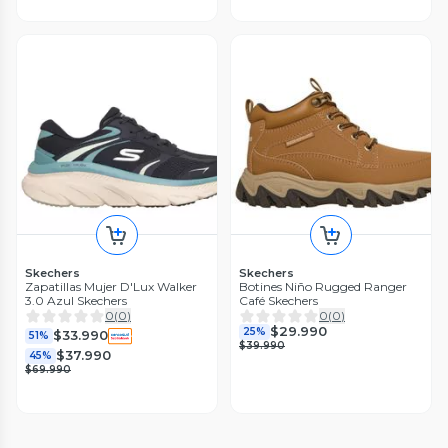
Skechers
Skechers
Zapatillas Mujer D'Lux Walker
Botines Niño Rugged Ranger
3.0 Azul Skechers
Café Skechers
0
(
0
)
0
(
0
)
$29.990
25%
$33.990
51%
$39.990
$37.990
45%
$69.990