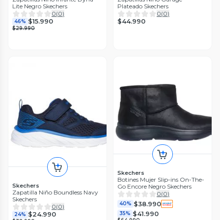
Lite Negro Skechers
Plateado Skechers
0
(
0
)
0
(
0
)
$44.990
$15.990
46%
$29.990
Skechers
Botines Mujer Slip-ins On-The-
Skechers
Go Encore Negro Skechers
Zapatilla Niño Boundless Navy
0
(
0
)
Skechers
$38.990
40%
0
(
0
)
$41.990
$24.990
35%
24%