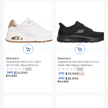
Skechers
Skechers
Zapatillas Niña Uno Gen1
Zapatillas Hombre Slip-ins Go
Shimmer Wave Blanco
Walk Flex Negro Skechers
Skechers
0
(
0
)
0
(
0
)
$24.990
44%
$33.990
47%
$44.990
$35.990
44%
$64.990