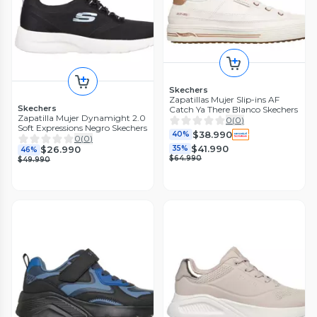
Skechers
Zapatillas Mujer Slip-ins AF
Skechers
Catch Ya There Blanco Skechers
Zapatilla Mujer Dynamight 2.0
0
(
0
)
Soft Expressions Negro Skechers
$38.990
40%
0
(
0
)
$41.990
$26.990
35%
46%
$64.990
$49.990