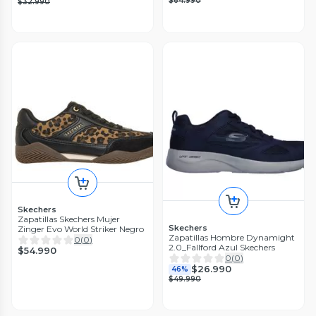
$64.990
$32.990
Skechers
Zapatillas Skechers Mujer
Skechers
Zinger Evo World Striker Negro
Zapatillas Hombre Dynamight
0
(
0
)
2.0_Fallford Azul Skechers
$54.990
0
(
0
)
$26.990
46%
$49.990