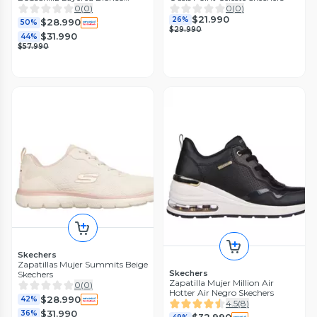
Skechers
0
(
0
)
0
(
0
)
$21.990
26%
$28.990
50%
$29.990
$31.990
44%
$57.990
Skechers
Zapatillas Mujer Summits Beige
Skechers
Skechers
Zapatilla Mujer Million Air
0
(
0
)
Hotter Air Negro Skechers
$28.990
42%
4.5
(
8
)
$31.990
36%