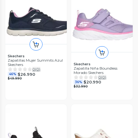
Skechers
Zapatillas Mujer Summits Azul
Skechers
Skechers
Zapatilla Niña Boundless
0
(
0
)
Morado Skechers
$26.990
46%
0
(
0
)
$49.990
$20.990
36%
$32.990