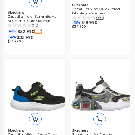
Skechers
Zapatillas Niño Quick Street
Skechers
Lite Negro Skechers
Zapatilla Mujer Summits At
0
(
0
)
Kissimmee Café Skechers
$18.990
45%
0
(
0
)
$34.990
$32.990
40%
$35.990
34%
$54.990
Skechers
Skechers
Zapatillas Niño Infante Dyna-
Zapatillas Niño Garage