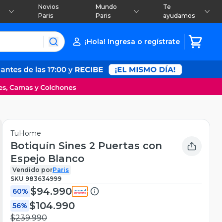
Novios
Mundo
Te
Paris
Paris
ayudamos
¡Hola! Ingresa o regístrate
TuHome
Botiquín Sines 2 Puertas con
Espejo Blanco
Vendido por
Paris
SKU
983634999
$94.990
60%
$104.990
56%
$239.990