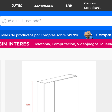
Cencosud
Scotiabank