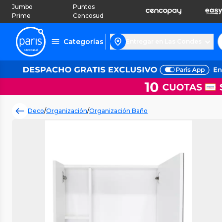
Jumbo
Puntos
Prime
Cencosud
Categorías
Entregar en Las Condes
Deco
/
Organización
/
Organización Baño