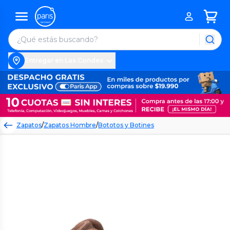
Entregar en Las Condes
Zapatos
/
Zapatos Hombre
/
Bototos y Botines