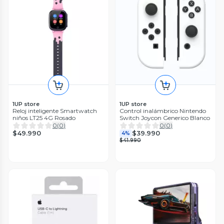
1UP store
1UP store
Reloj inteligente Smartwatch
Control inalámbrico Nintendo
niños LT25 4G Rosado
Switch Joycon Generico Blanco
0
(
0
)
0
(
0
)
$49.990
$39.990
4%
$41.990