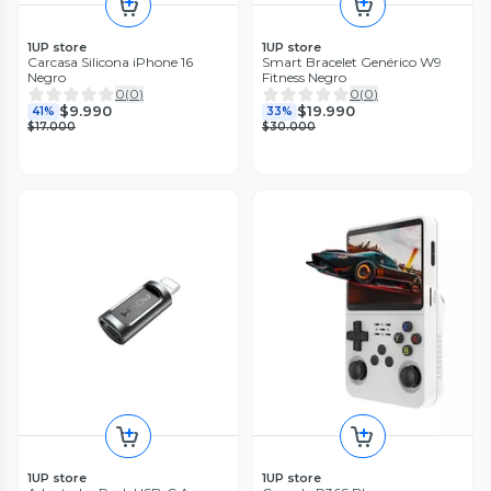
1UP store
1UP store
Carcasa Silicona iPhone 16
Smart Bracelet Genérico W9
Negro
Fitness Negro
0
(
0
)
0
(
0
)
$9.990
$19.990
41%
33%
$17.000
$30.000
1UP store
1UP store