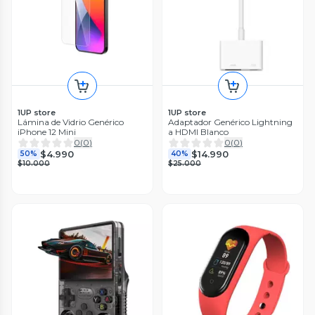
1UP store
1UP store
Lámina de Vidrio Genérico
Adaptador Genérico Lightning
iPhone 12 Mini
a HDMI Blanco
0
(
0
)
0
(
0
)
$4.990
$14.990
50%
40%
$10.000
$25.000