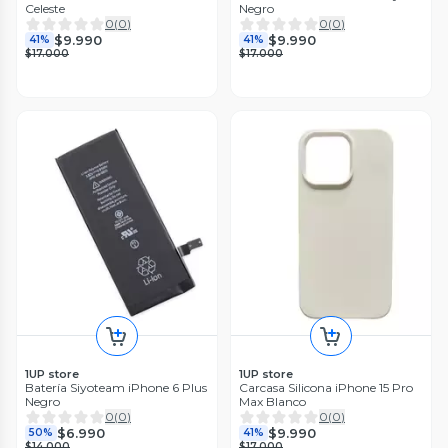
Celeste
Negro
0
(
0
)
0
(
0
)
$9.990
$9.990
41%
41%
$17.000
$17.000
1UP store
1UP store
Batería Siyoteam iPhone 6 Plus
Carcasa Silicona iPhone 15 Pro
Negro
Max Blanco
0
(
0
)
0
(
0
)
$6.990
$9.990
50%
41%
$14.000
$17.000