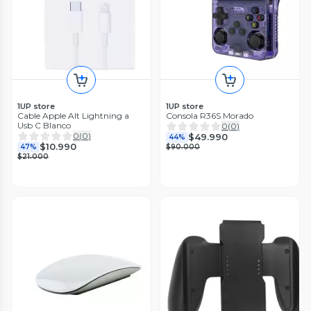
1UP store
1UP store
Cable Apple Alt Lightning a
Consola R36S Morado
Usb C Blanco
0
(
0
)
0
(
0
)
$49.990
44%
$10.990
47%
$90.000
$21.000