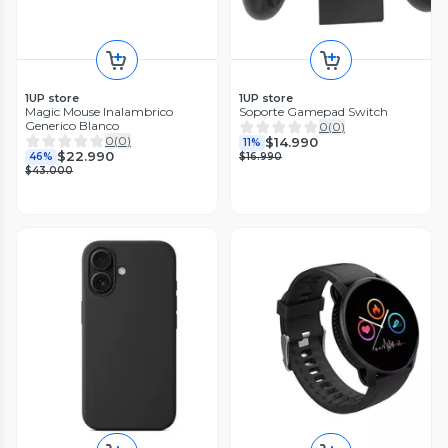
1UP store
1UP store
Magic Mouse Inalambrico
Soporte Gamepad Switch
Generico Blanco
0
(
0
)
0
(
0
)
$14.990
11%
$22.990
46%
$16.990
$43.000