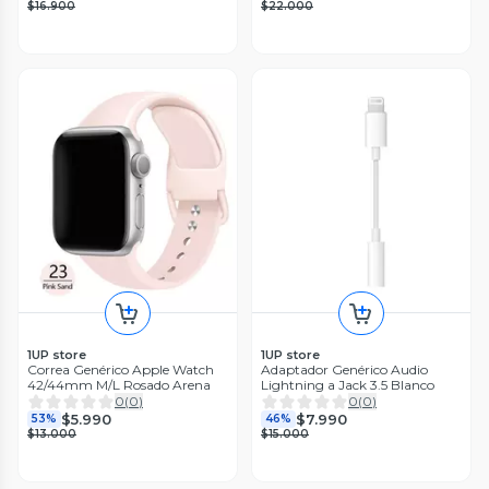
$16.900
$22.000
1UP store
1UP store
Correa Genérico Apple Watch
Adaptador Genérico Audio
42/44mm M/L Rosado Arena
Lightning a Jack 3.5 Blanco
0
(
0
)
0
(
0
)
$5.990
$7.990
53%
46%
$13.000
$15.000