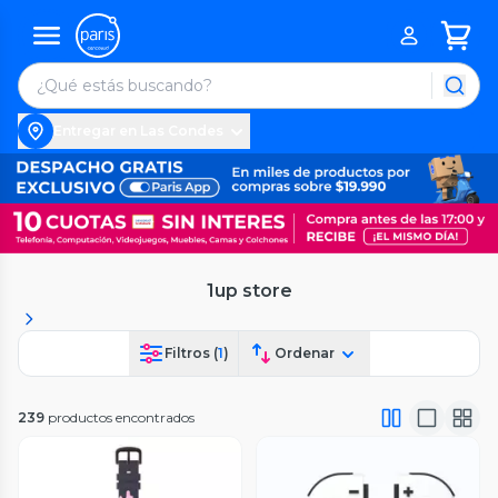
Entregar en Las Condes
1up store
Filtros (
1
)
Ordenar
239
productos encontrados