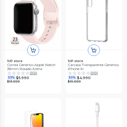
1UP store
1UP store
Correa Genérico Apple Watch
Carcasa Transparente Genérico
38mm Rosado Arena
iPhone Xr
0
(
0
)
0
(
0
)
$5.990
$4.990
53%
50%
$13.000
$10.000