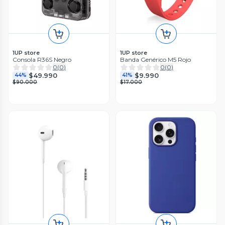
1UP store
1UP store
Consola R36S Negro
Banda Genérico M5 Rojo
0
(
0
)
0
(
0
)
$49.990
$9.990
44%
41%
$90.000
$17.000