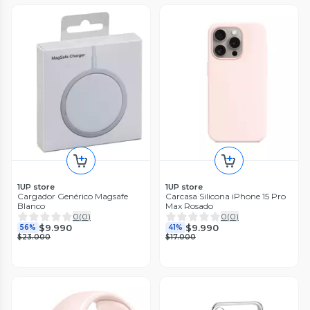
1UP store
1UP store
Cargador Genérico Magsafe
Carcasa Silicona iPhone 15 Pro
Blanco
Max Rosado
0
(
0
)
0
(
0
)
$9.990
$9.990
56%
41%
$23.000
$17.000