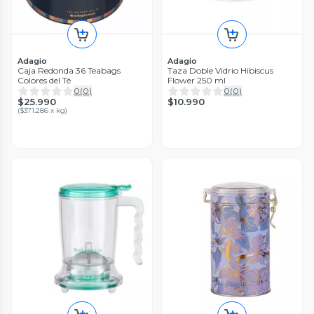
Adagio
Adagio
Caja Redonda 36 Teabags
Taza Doble Vidrio Hibiscus
Colores del Té
Flower 250 ml
0
(
0
)
0
(
0
)
$25.990
$10.990
(
$371.286 x kg
)