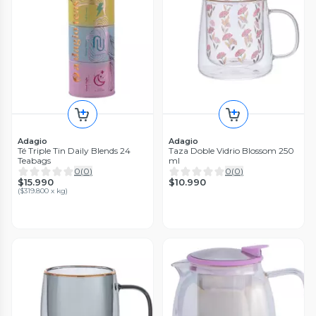
Adagio
Adagio
Té Triple Tin Daily Blends 24
Taza Doble Vidrio Blossom 250
Teabags
ml
0
(
0
)
0
(
0
)
$15.990
$10.990
(
$319.800 x kg
)