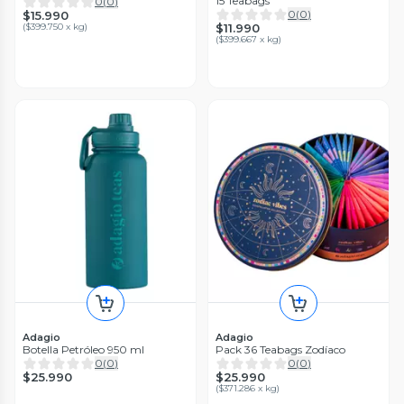
15 Teabags
0
(
0
)
0
(
0
)
$15.990
(
$399.750 x kg
)
$11.990
(
$399.667 x kg
)
Adagio
Adagio
Botella Petróleo 950 ml
Pack 36 Teabags Zodíaco
0
(
0
)
0
(
0
)
$25.990
$25.990
(
$371.286 x kg
)