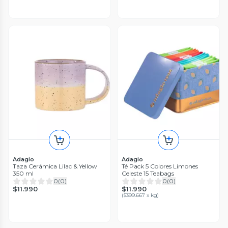
Adagio
Adagio
Taza Cerámica Lilac & Yellow
Té Pack 5 Colores Limones
350 ml
Celeste 15 Teabags
0
(
0
)
0
(
0
)
$11.990
$11.990
(
$399.667 x kg
)