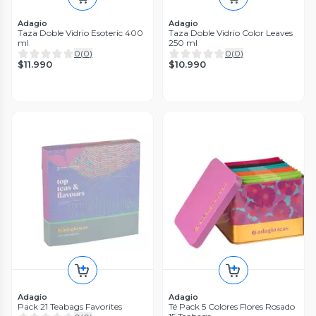
Adagio
Adagio
Taza Doble Vidrio Esoteric 400
Taza Doble Vidrio Color Leaves
ml
250 ml
0
(
0
)
0
(
0
)
$11.990
$10.990
Adagio
Adagio
Pack 21 Teabags Favorites
Té Pack 5 Colores Flores Rosado