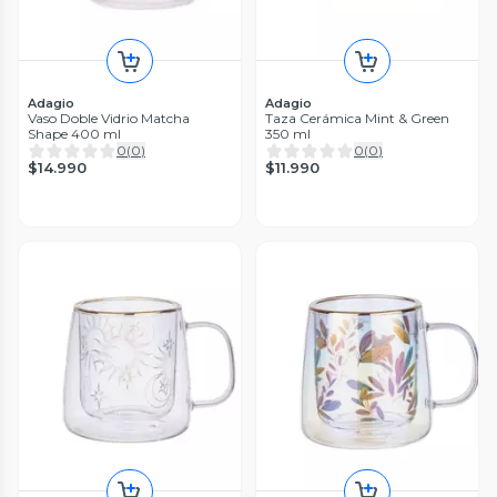
Adagio
Adagio
Vaso Doble Vidrio Matcha
Taza Cerámica Mint & Green
Shape 400 ml
350 ml
0
(
0
)
0
(
0
)
$14.990
$11.990