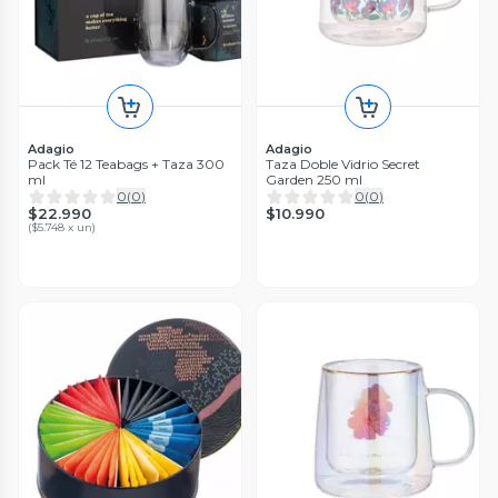
Adagio
Adagio
Pack Té 12 Teabags + Taza 300
Taza Doble Vidrio Secret
ml
Garden 250 ml
0
(
0
)
0
(
0
)
$22.990
$10.990
(
$5.748 x un
)