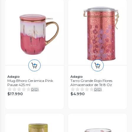
Adagio
Adagio
Mug Bhoro Cerámica Pink
Tarro Grande Rojo Flores
Pause 425 ml
Almacenador de Té 8 Oz
0
(
0
)
0
(
0
)
$17.990
$4.990