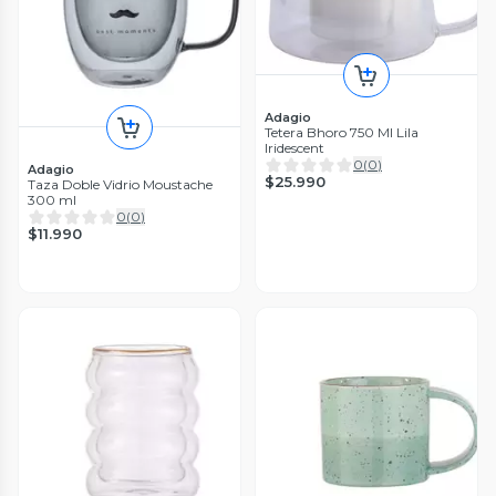
Adagio
Tetera Bhoro 750 Ml Lila
Iridescent
0
(
0
)
Adagio
$25.990
Taza Doble Vidrio Moustache
300 ml
0
(
0
)
$11.990