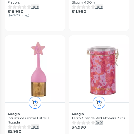
Flavors
Bloom 400 ml
0
(
0
)
0
(
0
)
$16.990
$11.990
(
$424.750 x kg
)
Adagio
Adagio
Infusor de Goma Estrella
Tarro Grande Red Flowers 8 Oz
Rosada
0
(
0
)
0
(
0
)
$4.990
$5.990