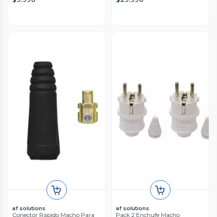
af solutions
af solutions
Conector Rápido Macho Para
Pack 2 Enchufe Macho