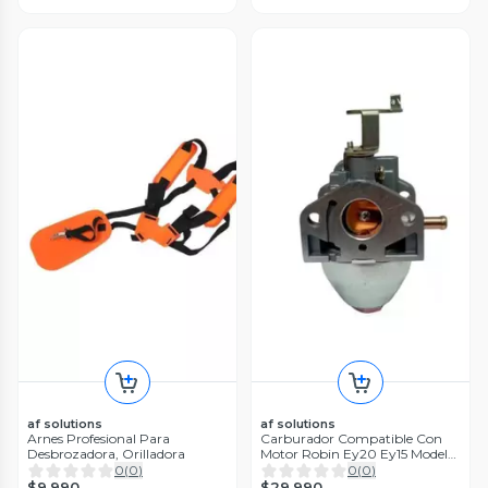
af solutions
af solutions
Arnes Profesional Para
Carburador Compatible Con
Desbrozadora, Orilladora
Motor Robin Ey20 Ey15 Modelo
Nuevo
0
(
0
)
0
(
0
)
$9.990
$29.990