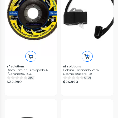
af solutions
af solutions
Disco Lamina Traslapado 4
Bobina Encendido Para
1/2granos60-80
Desmalezadora 128l
Zirconiox10unidades
0
(
0
)
0
(
0
)
$22.990
$24.990