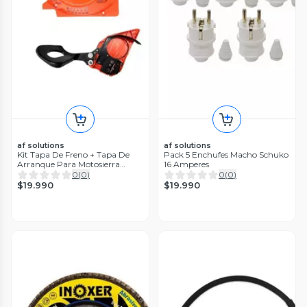
af solutions
af solutions
Kit Tapa De Freno + Tapa De
Pack 5 Enchufes Macho Schuko
Arranque Para Motosierra
16 Amperes
China
0
(
0
)
0
(
0
)
$19.990
$19.990