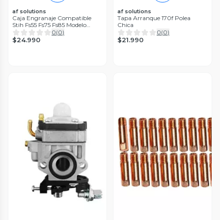
af solutions
af solutions
Caja Engranaje Compatible
Tapa Arranque 170f Polea
Stih Fs55 Fs75 Fs85 Modelo
Chica
Antiguo
0
(
0
)
0
(
0
)
$24.990
$21.990