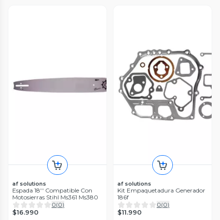
af solutions
af solutions
Espada 18'' Compatible Con
Kit Empaquetadura Generador
Motosierras Stihl Ms361 Ms380
186f
0
(
0
)
0
(
0
)
$16.990
$11.990