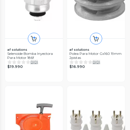
af solutions
af solutions
Selenoide Bomba Inyectora
Polea Para Motor Gx160 19mm
Para Motor 186f
2pistas
0
(
0
)
0
(
0
)
$19.990
$16.990