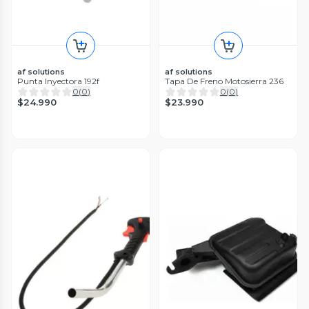
af solutions
af solutions
Punta Inyectora 192f
Tapa De Freno Motosierra 236
0
(
0
)
0
(
0
)
$24.990
$23.990