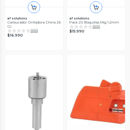
af solutions
af solutions
Carburador Orilladora China 26
Pack 20 Boquillas Mig 1,2mm
Cc
0
(
0
)
0
(
0
)
$15.990
$16.990