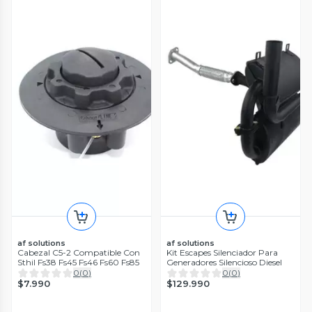
af solutions
af solutions
Cabezal C5-2 Compatible Con
Kit Escapes Silenciador Para
Sthil Fs38 Fs45 Fs46 Fs60 Fs85
Generadores Silencioso Diesel
0
(
0
)
0
(
0
)
$7.990
$129.990