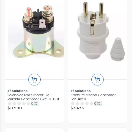
af solutions
af solutions
Solenoide Para Motor De
Enchufe Macho Generador
Partida Generador Gx390 188f
Schuko 16
0
(
0
)
0
(
0
)
$11.990
$3.473