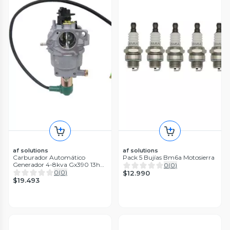
af solutions
af solutions
Carburador Automático
Pack 5 Bujías Bm6a Motosierra
Generador 4-8kva Gx390 13hp
0
(
0
)
Gx340 188f
0
(
0
)
$12.990
$19.493