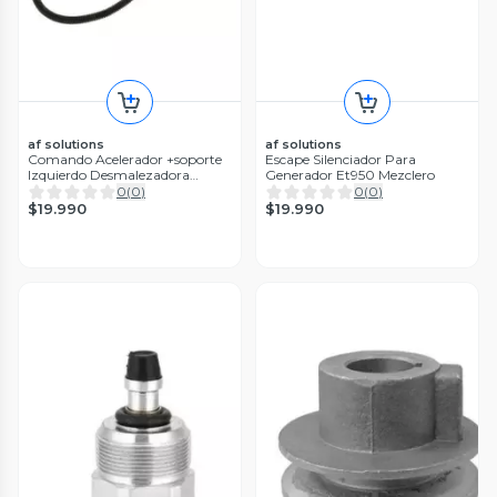
af solutions
af solutions
Comando Acelerador +soporte
Escape Silenciador Para
Izquierdo Desmalezadora
Generador Et950 Mezclero
Orillada
0
(
0
)
0
(
0
)
$19.990
$19.990