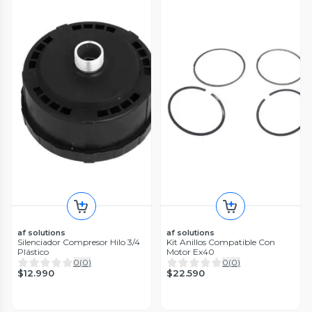
af solutions
af solutions
Silenciador Compresor Hilo 3/4
Kit Anillos Compatible Con
Plástico
Motor Ex40
0
(
0
)
0
(
0
)
$12.990
$22.590