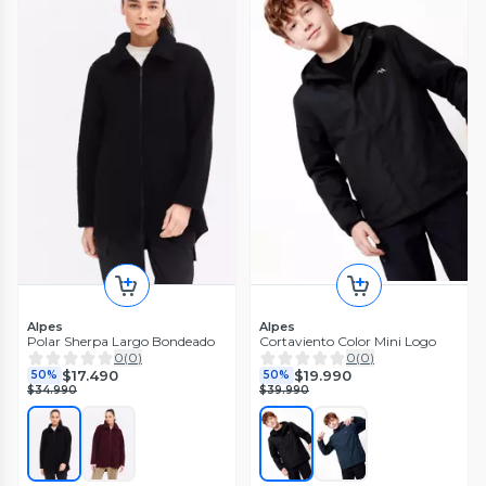
Alpes
Alpes
Polar Sherpa Largo Bondeado
Cortaviento Color Mini Logo
0
(
0
)
0
(
0
)
$17.490
$19.990
50%
50%
$34.990
$39.990