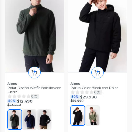
Alpes
Alpes
Polar Diseño Waffle Bolsillos con
Parka Color Block con Polar
Cierre
0
(
0
)
0
(
0
)
$29.990
50%
$12.490
50%
$59.990
$24.990