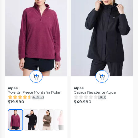
Alpes
Alpes
Polerón Fleece Montaña Polar
Casaca Resistente Agua
4.8
(
17
)
0
(
0
)
$19.990
$49.990