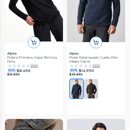
Alpes
Alpes
Polera Primera Capa Térmica
Polar Estampado Cuello Alto
Niña
Medio Cierre
0
(
0
)
0
(
0
)
$8.490
$14.990
50%
50%
$16.990
$29.990