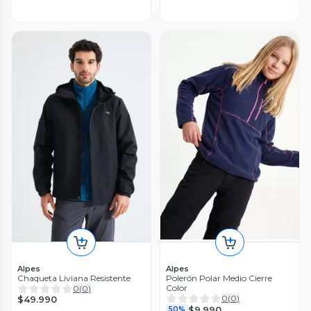
Alpes
Alpes
Chaqueta Liviana Resistente
Polerón Polar Medio Cierre
Color
0
(
0
)
0
(
0
)
$49.990
$9.990
50%