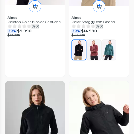
Alpes
Alpes
Polerón Polar Bicolor Capucha
Polar Shaggy con Diseño
0
(
0
)
0
(
0
)
$9.990
$14.990
50%
50%
$19.990
$29.990