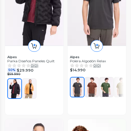
Alpes
Alpes
Parka Diseños Paneles Quilt
Polera Algodón Relax
0
(
0
)
0
(
0
)
$14.990
$29.990
50%
$59.990