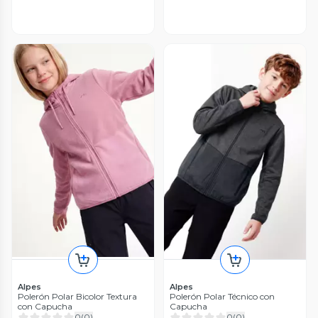
Alpes
Alpes
Polerón Polar Bicolor Textura
Polerón Polar Técnico con
con Capucha
Capucha
0
(
0
)
0
(
0
)