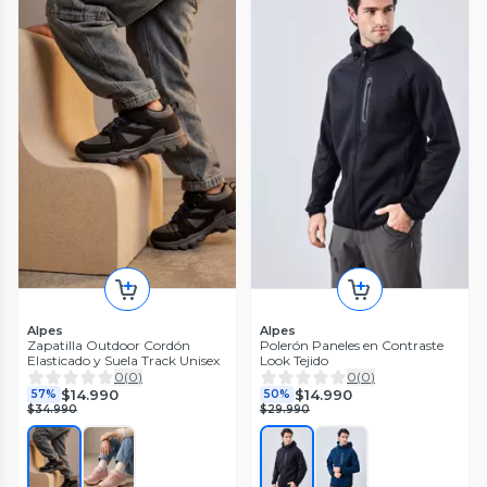
Alpes
Alpes
Zapatilla Outdoor Cordón
Polerón Paneles en Contraste
Elasticado y Suela Track Unisex
Look Tejido
0
(
0
)
0
(
0
)
$14.990
$14.990
57%
50%
$34.990
$29.990