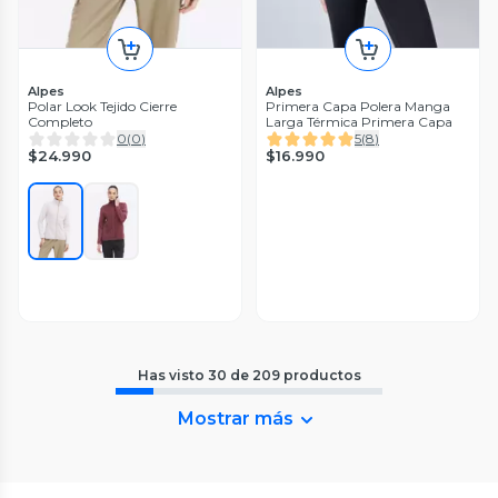
Alpes
Alpes
Polar Look Tejido Cierre
Primera Capa Polera Manga
Completo
Larga Térmica Primera Capa
0
(
0
)
5
(
8
)
$24.990
$16.990
Has visto
30
de
209
productos
Mostrar más