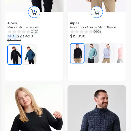
Alpes
Alpes
Parka Puffa Sealed
Polar con Cierre Microfleece
0
(
0
)
0
(
0
)
$19.990
$23.490
50%
$46.990