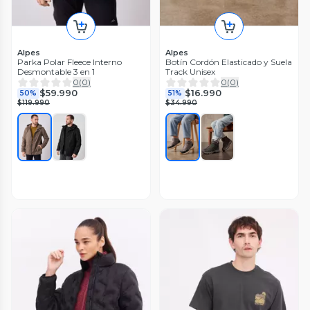
Alpes
Alpes
Parka Polar Fleece Interno
Botín Cordón Elasticado y Suela
Desmontable 3 en 1
Track Unisex
0
(
0
)
0
(
0
)
$59.990
$16.990
50%
51%
$119.990
$34.990