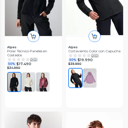
Alpes
Alpes
Polar Técnico Paneles en
Cortaviento Color con Capucha
Costados
0
(
0
)
0
(
0
)
$19.990
50%
$17.490
50%
$39.990
$34.990