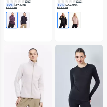
0
(
0
)
0
(
0
)
$17.490
$24.990
50%
50%
$34.990
$49.990