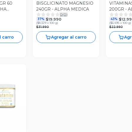
GR 60
BISGLICINATO MAGNESIO
VITAMINA
PHA
240GR - ALPHA MEDICA
200GR - 
0
(
0
)
$19.990
$12.99
37%
43%
(
$8.329 x 100 g
)
(
$6.495 x 100 g
)
$31.990
$22.990
l carro
Agregar al carro
Agr
revia