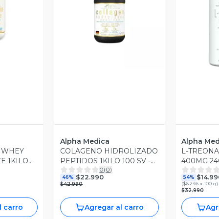
revia
Vista Previa
V
Alpha Medica
Alpha Med
% WHEY
COLAGENO HIDROLIZADO
L-TREON
E 1KILO
PEPTIDOS 1KILO 100 SV -
400MG 24
0
(
0
)
MEDICA
ALPHA MEDICA
MEDICA
$22.990
$14.99
46%
54%
(
$6.246 x 100 g
)
$42.990
$32.990
l carro
Agregar al carro
Agr