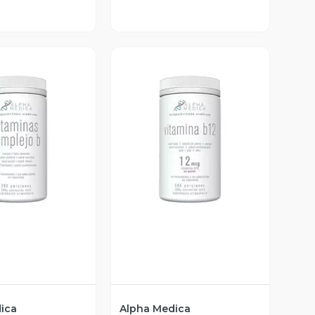
ista Previa
Vista Previa
ica
Alpha Medica