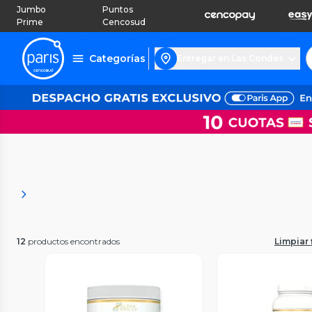
Jumbo
Puntos
Prime
Cencosud
Categorías
Entregar en Las Condes
12
productos encontrados
Limpiar f