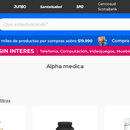
Cencosud
Scotiabank
Alpha medica
iltros