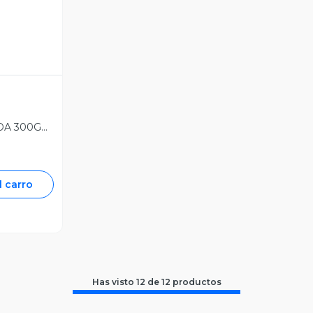
A 300GR
0GR -
l carro
Has visto
12
de
12
productos