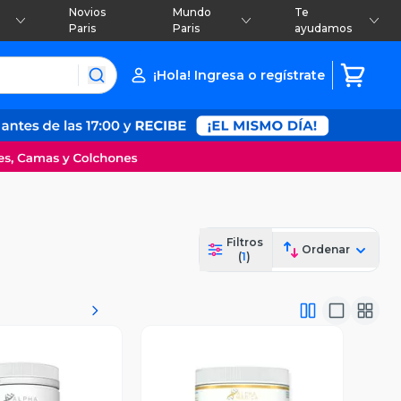
Novios
Mundo
Te
Paris
Paris
ayudamos
¡Hola! Ingresa o regístrate
Filtros
Ordenar
(
1
)