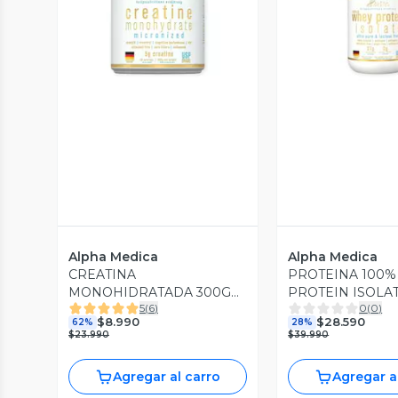
Vista Previa
Vista P
Alpha Medica
Alpha Medica
CREATINA
PROTEINA 100
MONOHIDRATADA 300GR
PROTEIN ISOLAT
5
(
6
)
0
(
0
)
60 SERVICIOS - ALPHA
33 SV - ALPHA 
$8.990
$28.590
62%
28%
MEDICA
$23.990
$39.990
Agregar al carro
Agregar a