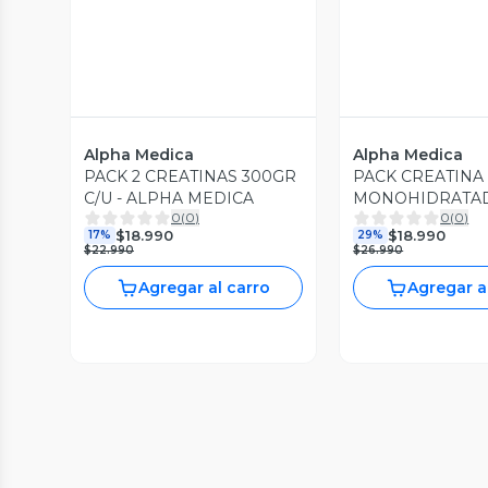
Alpha Medica
Alpha Medica
PACK 2 CREATINAS 300GR
PACK CREATINA
C/U - ALPHA MEDICA
MONOHIDRATAD
0
(
0
)
0
(
0
)
+ GLUTAMINA 30
$18.990
$18.990
17%
29%
ALPHA MEDICA
$22.990
$26.990
Agregar al carro
Agregar a