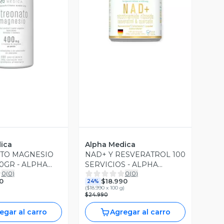
ista Previa
Vista Previa
ica
Alpha Medica
ATO MAGNESIO
NAD+ Y RESVERATROL 100
0GR - ALPHA
SERVICIOS - ALPHA
0
(
0
)
0
(
0
)
MEDICA
0
$18.990
24%
(
$18.990 x 100 g
)
$24.990
egar al carro
Agregar al carro