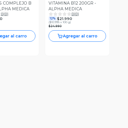
S COMPLEJO B
VITAMINA B12 200GR -
ALPHA MEDICA
ALPHA MEDICA
0
(
0
)
0
(
0
)
0
$21.990
12%
(
$10.995 x 100 g
)
$24.990
egar al carro
Agregar al carro