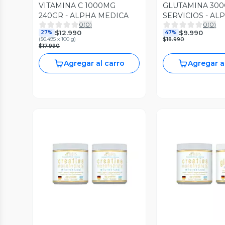
VITAMINA C 1000MG
GLUTAMINA 300
240GR - ALPHA MEDICA
SERVICIOS - AL
0
(
0
)
0
(
0
)
MEDICA
$12.990
$9.990
27%
47%
(
$6.495 x 100 g
)
$18.990
$17.990
Agregar al carro
Agregar a
Vista Previa
Vista P