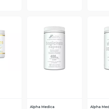
revia
Vista Previa
V
Alpha Medica
Alpha Med