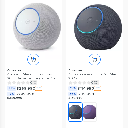
Amazon
Amazon
Amazon Alexa Echo Studio
Amazon Alexa Echo Dot Max
2025 Parlante Inteligente Dolby
2025
Atmos Audio Espacial Wi-Fi
0
(
0
)
0
(
0
)
$269.990
$114.990
22%
39%
$289.990
$119.990
17%
36%
$349.990
$189.990