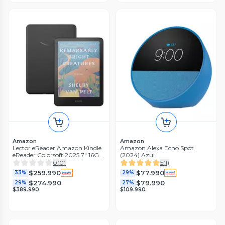
Amazon
Amazon
Lector eReader Amazon Kindle
Amazon Alexa Echo Spot
eReader Colorsoft 2025 7" 16GB
(2024) Azul
Negro
0
(
0
)
5
(
1
)
$259.990
$77.990
33%
29%
$274.990
$79.990
29%
27%
$389.990
$109.990