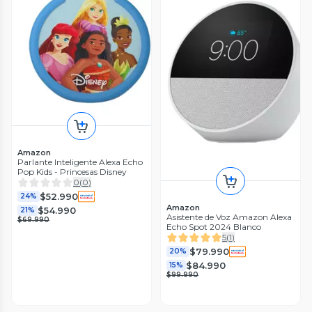
Amazon
Parlante Inteligente Alexa Echo
Pop Kids - Princesas Disney
0
(
0
)
$52.990
24%
Amazon
$54.990
21%
Asistente de Voz Amazon Alexa
$69.990
Echo Spot 2024 Blanco
5
(
1
)
$79.990
20%
$84.990
15%
$99.990