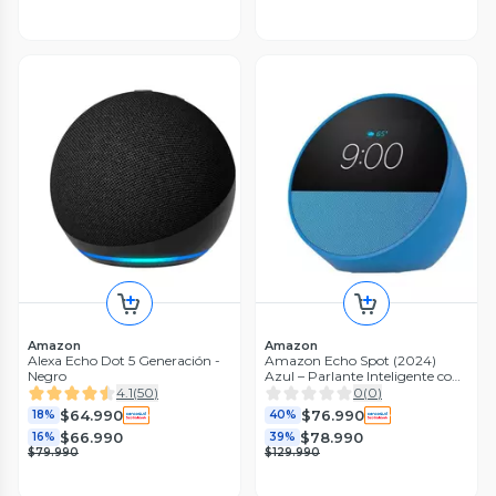
Amazon
Amazon
Alexa Echo Dot 5 Generación -
Amazon Echo Spot (2024)
Negro
Azul – Parlante Inteligente con
Alexa
4.1
(
50
)
0
(
0
)
$64.990
$76.990
18%
40%
$66.990
$78.990
16%
39%
$79.990
$129.990