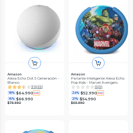
Amazon
Amazon
Alexa Echo Dot 5 Generación -
Parlante Inteligente Alexa Echo
Blanco
Pop Kids - Marvel Avengers
3.9
(
22
)
0
(
0
)
$64.990
$52.990
18%
24%
$66.990
$54.990
16%
21%
$79.990
$69.990