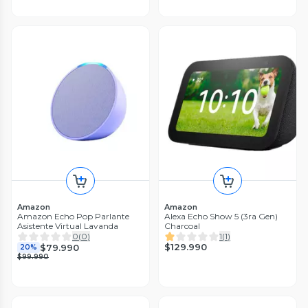
Amazon
Amazon
Amazon Echo Pop Parlante
Alexa Echo Show 5 (3ra Gen)
Asistente Virtual Lavanda
Charcoal
0
(
0
)
1
(
1
)
$129.990
$79.990
20%
$99.990