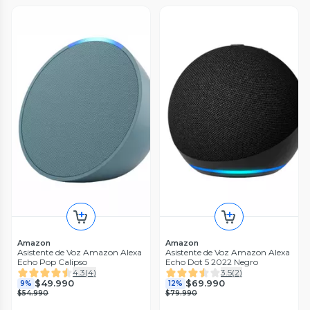
Amazon
Amazon
Asistente de Voz Amazon Alexa
Asistente de Voz Amazon Alexa
Echo Pop Calipso
Echo Dot 5 2022 Negro
4.3
(
4
)
3.5
(
2
)
$49.990
$69.990
9%
12%
$54.990
$79.990