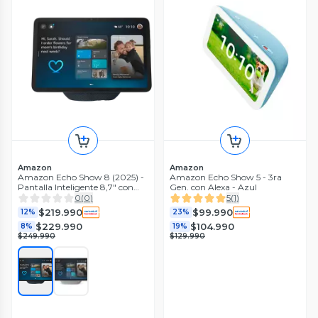
Amazon
Amazon
Amazon Echo Show 8 (2025) -
Amazon Echo Show 5 - 3ra
Pantalla Inteligente 8,7" con
Gen. con Alexa - Azul
Audio Espacial
0
(
0
)
5
(
1
)
$219.990
$99.990
12%
23%
$229.990
$104.990
8%
19%
$249.990
$129.990