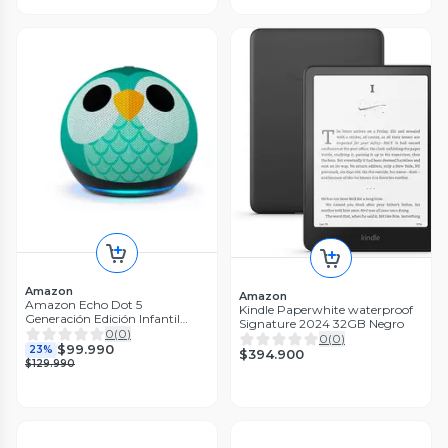
Amazon
Amazon
Amazon Echo Dot 5
Kindle Paperwhite waterproof
Generación Edición Infantil
Signature 2024 32GB Negro
Diseño Buho
0
(
0
)
0
(
0
)
$99.990
23%
$394.900
$129.990