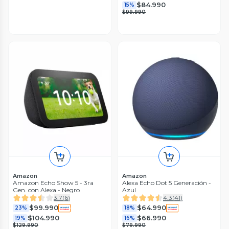
$84.990
15%
$99.990
Amazon
Amazon
Amazon Echo Show 5 - 3ra
Alexa Echo Dot 5 Generación -
Gen. con Alexa - Negro
Azul
3.7
(
6
)
4.3
(
41
)
$99.990
$64.990
23%
18%
$104.990
$66.990
19%
16%
$129.990
$79.990