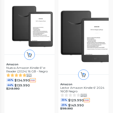
Amazon
Nueva Amazon Kindle 6" e-
Reader (2024) 16 GB - Negro
5
(
2
)
$134.990
46%
Amazon
$139.990
44%
Lector Amazon Kindle 6' 2024
$249.990
16GB Negro
0
(
0
)
$129.990
35%
$149.990
25%
$199.990