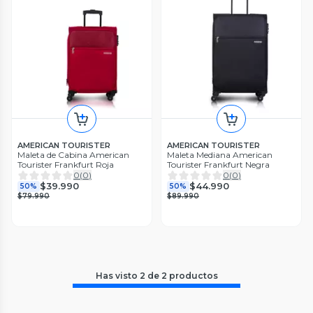
AMERICAN TOURISTER
AMERICAN TOURISTER
Maleta de Cabina American
Maleta Mediana American
Tourister Frankfurt Roja
Tourister Frankfurt Negra
0
(
0
)
0
(
0
)
$39.990
$44.990
50%
50%
$79.990
$89.990
Has visto
2
de
2
productos