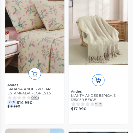
Andes
SABANA ANDES POLAR
Andes
ESTAMPADA FLORES 1.5
MANTA ANDES ESPIGA S
PLAZA
0
(
0
)
125X150 BEIGE
$14.990
25%
0
(
0
)
$19.990
$17.990