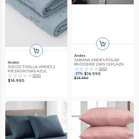
Andes
SABANA ANDES POLAR
Andes
BRODERIE GRIS 1.5 PLAZA
JUEGO TOALLA ANDES 2
0
(
0
)
PIEZAS ROSAS AZUL
$16.990
37%
0
(
0
)
$26.990
$16.990