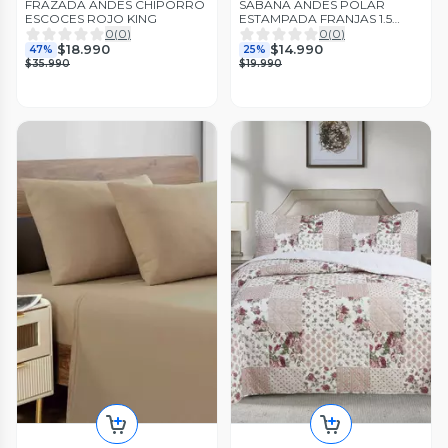
FRAZADA ANDES CHIPORRO
SABANA ANDES POLAR
ESCOCES ROJO KING
ESTAMPADA FRANJAS 1.5
PLAZA
0
(
0
)
0
(
0
)
$18.990
$14.990
47%
25%
$35.990
$19.990