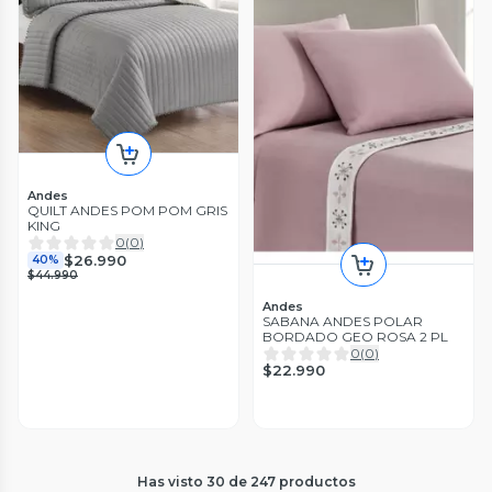
Andes
QUILT ANDES POM POM GRIS
KING
0
(
0
)
$26.990
40%
$44.990
Andes
SABANA ANDES POLAR
BORDADO GEO ROSA 2 PL
0
(
0
)
$22.990
Has visto
30
de
247
productos