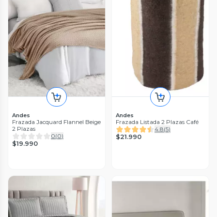
Andes
Andes
Frazada Jacquard Flannel Beige
Frazada Listada 2 Plazas Café
2 Plazas
4.8
(
5
)
0
(
0
)
$21.990
$19.990