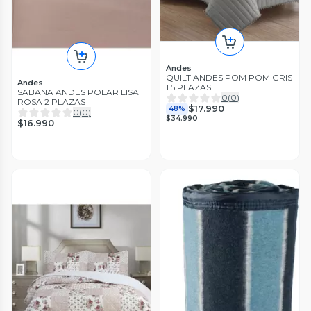
Andes
QUILT ANDES POM POM GRIS
Andes
1.5 PLAZAS
SABANA ANDES POLAR LISA
0
(
0
)
ROSA 2 PLAZAS
$17.990
48%
0
(
0
)
$34.990
$16.990