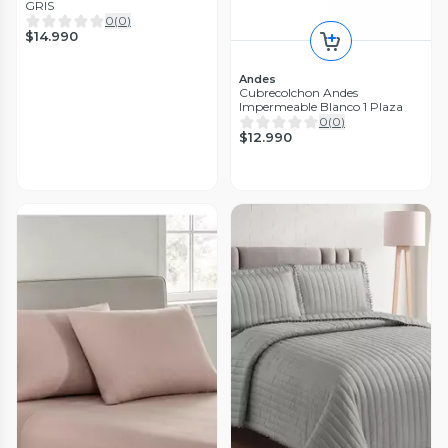
GRIS
0
(
0
)
$14.990
Andes
Cubrecolchon Andes
Impermeable Blanco 1 Plaza
0
(
0
)
$12.990