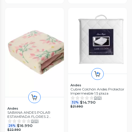
Andes
Cubre Colchón Andes Protector
Impermeable 1.5 plaza
0
(
0
)
$14.790
32%
$21.990
Andes
SABANA ANDES POLAR
ESTAMPADA FLORES 2
PLAZA
0
(
0
)
$16.990
26%
$22.990