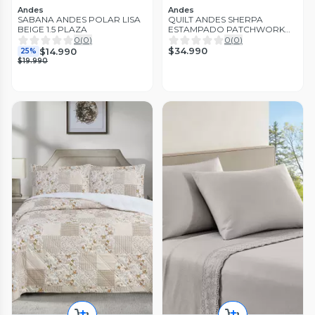
Andes
Andes
SABANA ANDES POLAR LISA
QUILT ANDES SHERPA
BEIGE 1.5 PLAZA
ESTAMPADO PATCHWORK
ROSA KING
0
(
0
)
0
(
0
)
$34.990
$14.990
25%
$19.990