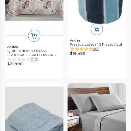
Andes
Frazada Listada 1.5 Plazas Azul
Andes
5
(
3
)
QUILT ANDES SHERPA
$18.490
ESTAMPADO PATCHWORK
ROSA 2 PL
0
(
0
)
$31.990