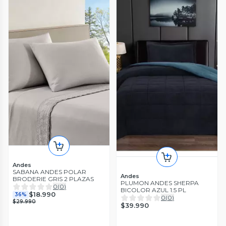
Andes
SABANA ANDES POLAR
Andes
BRODERIE GRIS 2 PLAZAS
PLUMON ANDES SHERPA
0
(
0
)
BICOLOR AZUL 1.5 PL
$18.990
36%
0
(
0
)
$29.990
$39.990