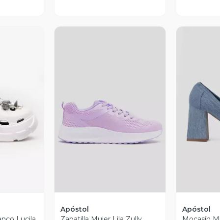
revia
Vista Previa
V
Apóstol
Apóstol
anco Lucila
Zapatilla Mujer Lila Zully
Mocasín Mu