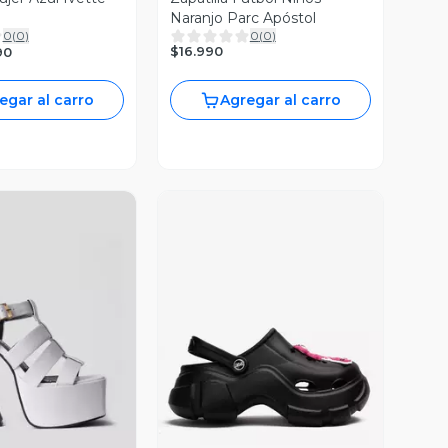
Naranjo Parc Apóstol
0
(
0
)
0
(
0
)
$16.990
90
egar al carro
Agregar al carro
ista Previa
Vista Previa