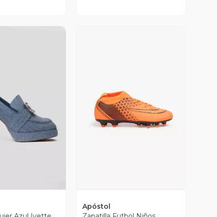
ista Previa
Vista Previa
Apóstol
jer Azul Ivette
Zapatilla Futbol Niños