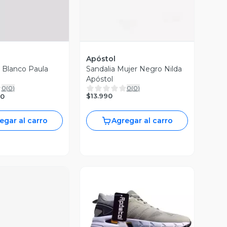
Apóstol
 Blanco Paula
Sandalia Mujer Negro Nilda
Apóstol
0
(
0
)
0
(
0
)
$13.990
90
egar al carro
Agregar al carro
Vista Previa