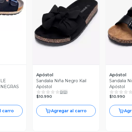
revia
Vista Previa
V
Apóstol
Apóstol
BLE
Sandalia Niña Negro Kail
Sandalia N
 NEGRAS
Apóstol
Apóstol
0
(
0
)
$10.990
$10.990
l carro
Agregar al carro
Agr