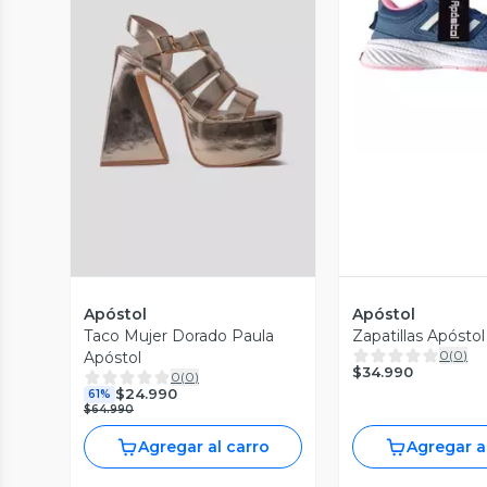
Vista P
Vista Previa
Apóstol
Apóstol
Taco Mujer Dorado Paula
Zapatillas Apósto
0
(
0
)
Apóstol
$34.990
0
(
0
)
$24.990
61%
$64.990
Agregar al carro
Agregar a