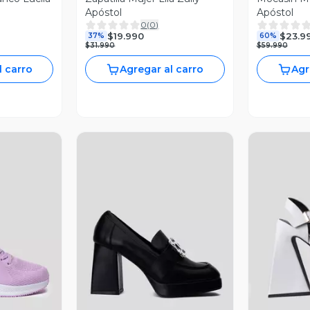
Apóstol
Apóstol
0
(
0
)
$19.990
$23.9
37%
60%
$31.990
$59.990
l carro
Agregar al carro
Agr
revia
Vista Previa
V