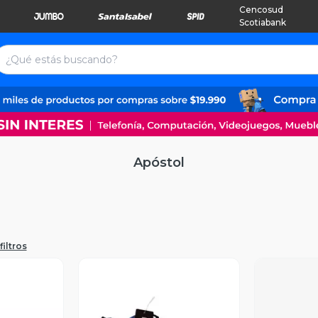
Cencosud
Scotiabank
Apóstol
filtros