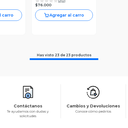
0
(
0
)
$76.000
l carro
Agregar al carro
Has visto
23
de
23
productos
Contáctanos
Cambios y Devoluciones
Te ayudamos con dudas y
Conoce cómo pedirlos
solicitudes