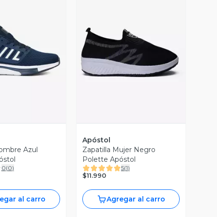
ista Previa
Vista Previa
Apóstol
Hombre Azul
Zapatilla Mujer Negro
óstol
Polette Apóstol
0
(
0
)
5
(
1
)
$11.990
egar al carro
Agregar al carro