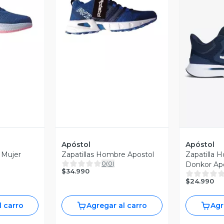
revia
Vista Previa
V
Apóstol
Apóstol
l Mujer
Zapatillas Hombre Apostol
Zapatilla 
0
(
0
)
Donkor Ap
$34.990
$24.990
l carro
Agregar al carro
Agr