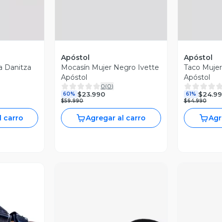
Apóstol
Apóstol
la Danitza
Mocasín Mujer Negro Ivette
Taco Mujer
Apóstol
Apóstol
0
(
0
)
$23.990
$24.9
60%
61%
$59.990
$64.990
l carro
Agregar al carro
Agr