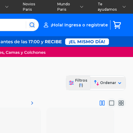
Novios
Mundo
Te
Paris
Paris
ayudamos
¡Hola! Ingresa o regístrate
Filtros
Ordenar
(
1
)