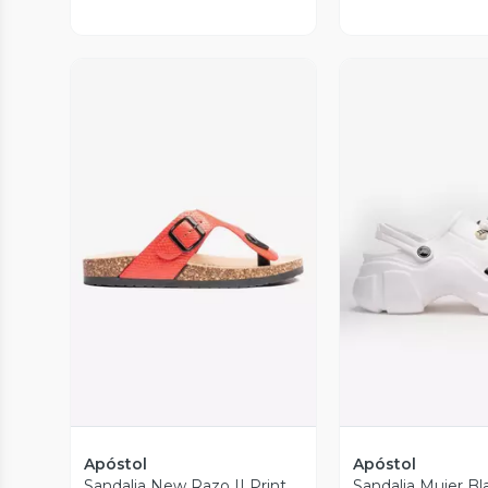
Vista Previa
Vista P
Apóstol
Apóstol
Sandalia New Razo II Print
Sandalia Mujer Bl