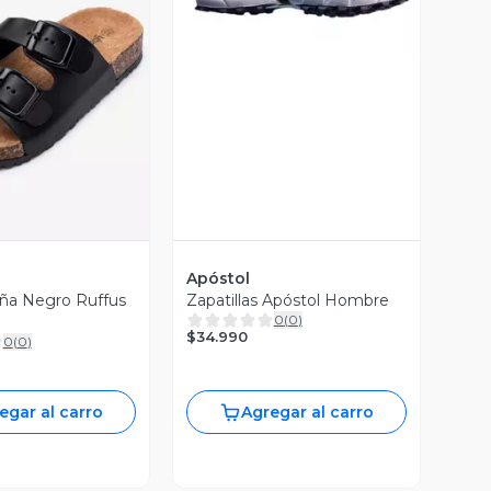
ista Previa
Apóstol
iña Negro Ruffus
Zapatillas Apóstol Hombre
0
(
0
)
$34.990
0
(
0
)
egar al carro
Agregar al carro