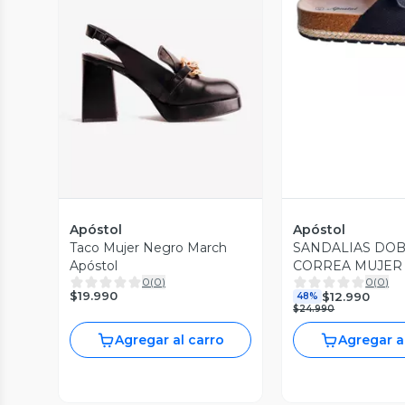
Vista P
Vista Previa
Apóstol
Apóstol
Taco Mujer Negro March
SANDALIAS DO
Apóstol
CORREA MUJER
0
(
0
)
0
(
0
)
$19.990
$12.990
48%
$24.990
Agregar al carro
Agregar a