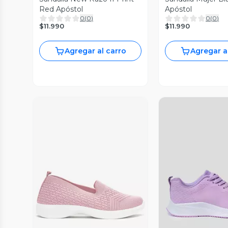
Red Apóstol
Apóstol
0
(
0
)
0
(
0
)
$11.990
$11.990
Agregar al carro
Agregar a
Vista Previa
Vista P