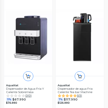
Aqualitat
Aqualitat
Dispensador de Agua Fría Y
Dispensador de agua Fria
Caliente Sobremesa
Caliente Tea bar Machine
0
(
0
)
5
(
3
)
$67.990
$117.990
11%
7%
$76.990
$126.990