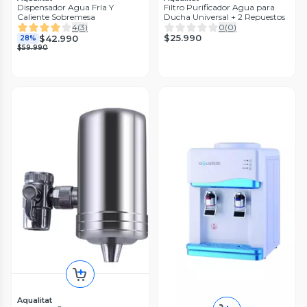
Dispensador Agua Fría Y
Filtro Purificador Agua para
Caliente Sobremesa
Ducha Universal + 2 Repuestos
4
(
3
)
0
(
0
)
$25.990
$42.990
28%
$59.990
Aqualitat