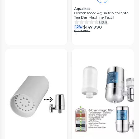
Aqualitat
Dispensador Agua fría caliente
Tea Bar Machine Táctil
0
(
0
)
$147.990
12%
$169.990