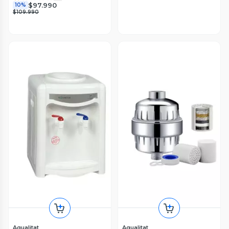
$97.990
10%
$109.990
Aqualitat
Aqualitat