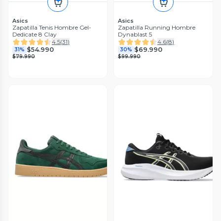
Asics
Asics
Zapatilla Tenis Hombre Gel-
Zapatilla Running Hombre
Dedicate 8 Clay
Dynablast 5
4.5
(
31
)
4.6
(
8
)
$54.990
$69.990
31%
30%
$79.990
$99.990