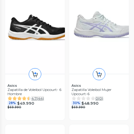
Asics
Asics
Zapatilla de Voleibol Upcourt- 6
Zapatilla Voleibol Mujer
Hombre
Upcourt-6
4.7
(
44
)
0
(
0
)
$49.990
$48.990
28%
30%
$69.990
$69.990