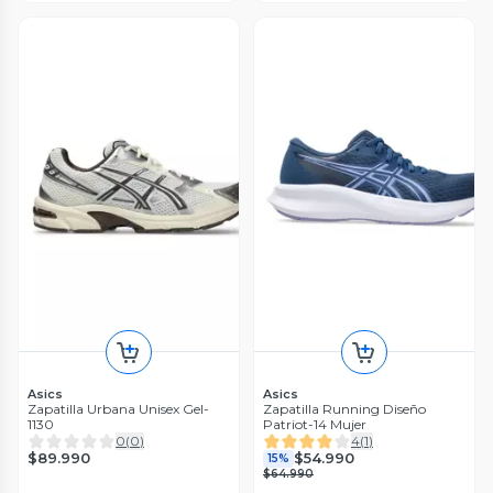
Asics
Asics
Zapatilla Urbana Unisex Gel-
Zapatilla Running Diseño
1130
Patriot-14 Mujer
0
(
0
)
4
(
1
)
$89.990
$54.990
15%
$64.990