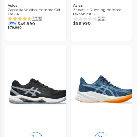
Asics
Asics
Zapatilla Voleibol Hombre Gel-
Zapatilla Running Hombre
Task 4
Dynablast 6
4.7
(
3
)
0
(
0
)
$99.990
$49.990
37%
$79.990