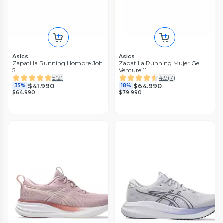
Asics
Asics
Zapatilla Running Hombre Jolt
Zapatilla Running Mujer Gel
5
Venture 11
5
(
2
)
4.9
(
7
)
$41.990
$64.990
35%
18%
$64.990
$79.990