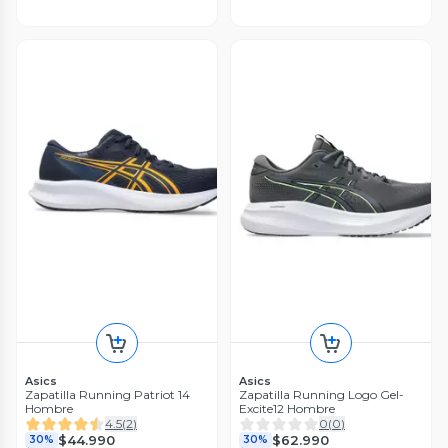
Asics
Asics
Zapatilla Running Patriot 14
Zapatilla Running Logo Gel-
Hombre
Excite12 Hombre
4.5
(
2
)
0
(
0
)
$44.990
$62.990
30%
30%