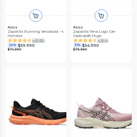
Asics
Asics
Zapatilla Running Versablast -4
Zapatilla Tenis Logo Gel-
Hombre
Dedicate8 Mujer
4.8
(
69
)
4.8
(
4
)
$59.990
$54.990
20%
31%
$74.990
$79.990