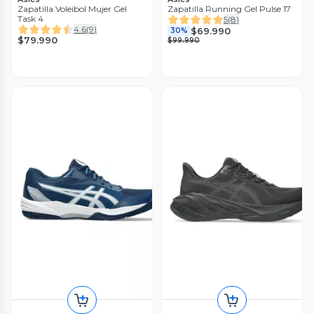
Zapatilla Voleibol Mujer Gel
Zapatilla Running Gel Pulse 17
Task 4
5
(
8
)
4.6
(
9
)
$69.990
30%
$79.990
$99.990