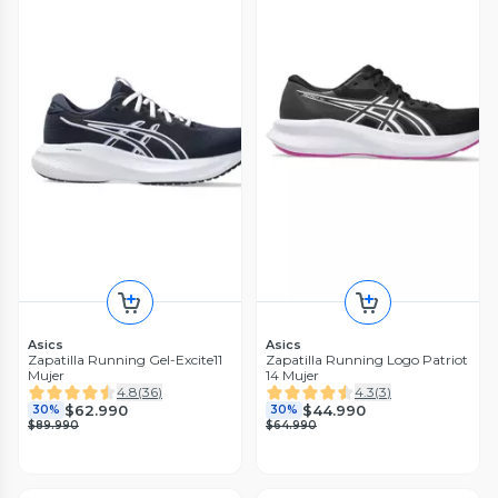
Asics
Asics
Zapatilla Running Gel-Excite11
Zapatilla Running Logo Patriot
Mujer
14 Mujer
4.8
(
36
)
4.3
(
3
)
$62.990
$44.990
30%
30%
$89.990
$64.990