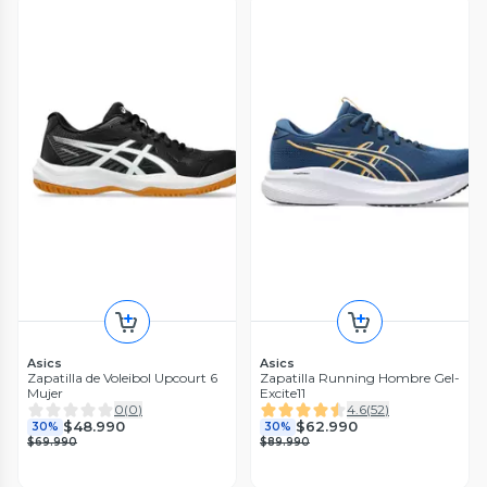
Asics
Asics
Zapatilla de Voleibol Upcourt 6
Zapatilla Running Hombre Gel-
Mujer
Excite11
0
(
0
)
4.6
(
52
)
$48.990
$62.990
30%
30%
$69.990
$89.990