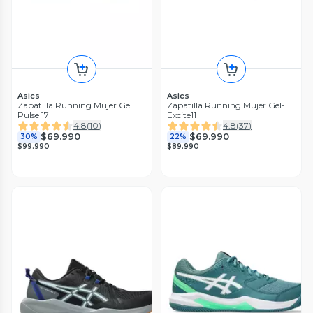
Asics
Asics
Zapatilla Running Mujer Gel
Zapatilla Running Mujer Gel-
Pulse 17
Excite11
4.8
(
10
)
4.8
(
37
)
$69.990
$69.990
30%
22%
$99.990
$89.990