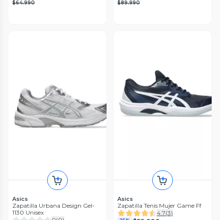
$64.990
$89.990
Asics
Asics
Zapatilla Urbana Design Gel-
Zapatilla Tenis Mujer Game Ff
1130 Unisex
4.7
(
3
)
0
(
0
)