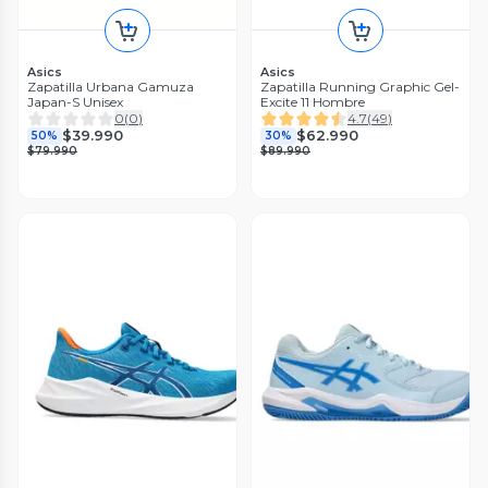
Asics
Asics
Zapatilla Urbana Gamuza
Zapatilla Running Graphic Gel-
Japan-S Unisex
Excite 11 Hombre
0
(
0
)
4.7
(
49
)
$39.990
$62.990
50%
30%
$79.990
$89.990