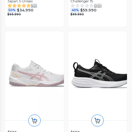
Japan S Unisex
Challenger 15
5
(
2
)
0
(
0
)
$34.990
$59.990
50%
40%
$69.990
$99.990
Asics
Asics