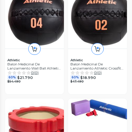
Athletic
Athletic
Balon Medicinal De
Balon Medicinal De
Lanzamiento Wall Ball Athletic
Lanzamiento Athletic Crossfit
Crossfit 4
2kg
0
(
0
)
0
(
0
)
$21.790
$18.990
60%
60%
$54.490
$47.490