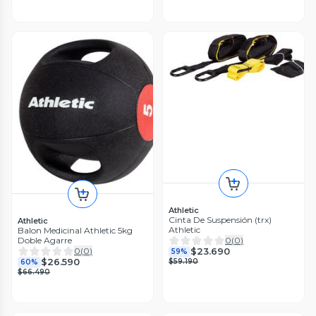
Athletic
Cinta De Suspensión (trx)
Athletic
Athletic
Balon Medicinal Athletic 5kg
Doble Agarre
0
(
0
)
0
(
0
)
$23.690
59%
$26.590
$59.190
60%
$66.490