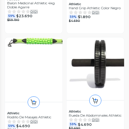
Balon Medicinal Athletic 4kg
Athletic
Doble Agarre
Hand Grip Athletic Color Negro
0
(
0
)
0
(
0
)
$23.690
59%
$1.890
59%
$59.190
$4.690
Athletic
Athletic
Rueda De Abdominales Athletic
Rodillo De Masajes Athletic
0
(
0
)
0
(
0
)
$4.690
59%
$4.690
59%
$11.690