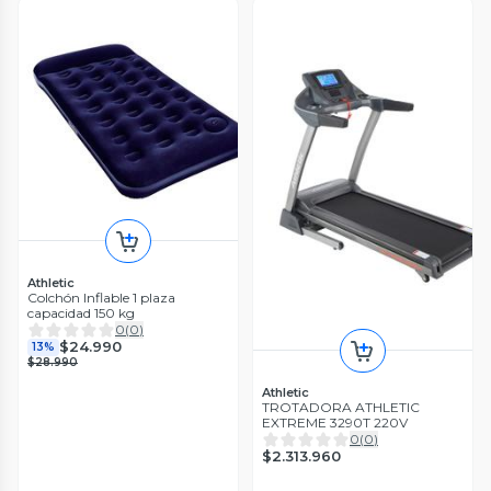
Athletic
Colchón Inflable 1 plaza
capacidad 150 kg
0
(
0
)
$24.990
13%
$28.990
Athletic
TROTADORA ATHLETIC
EXTREME 3290T 220V
0
(
0
)
$2.313.960