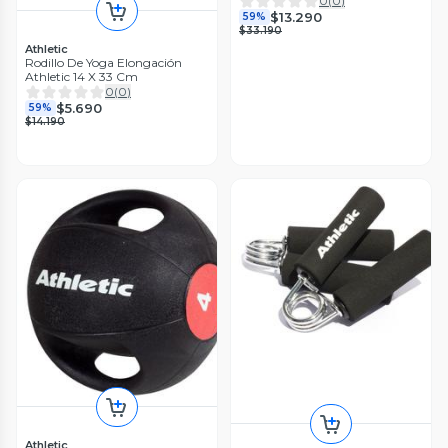
0
(
0
)
$13.290
59%
$33.190
Athletic
Rodillo De Yoga Elongación
Athletic 14 X 33 Cm
0
(
0
)
$5.690
59%
$14.190
Athletic