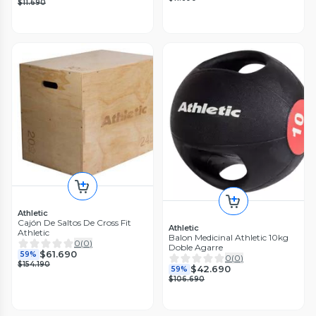
$11.690
Athletic
Cajón De Saltos De Cross Fit
Athletic
Athletic
Balon Medicinal Athletic 10kg
0
(
0
)
Doble Agarre
$61.690
59%
0
(
0
)
$154.190
$42.690
59%
$106.690