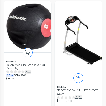
Athletic
Balon Medicinal Athletic 8kg
Doble Agarre
0
(
0
)
$34.190
60%
$85.490
Athletic
TROTADORA ATHLETIC 410T
220V
0
(
0
)
$599.960