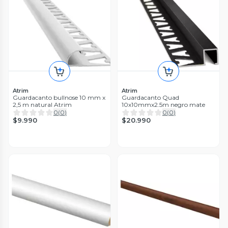
Atrim
Atrim
Guardacanto bullnose 10 mm x
Guardacanto Quad
2,5 m natural Atrim
10x10mmx2.5m negro mate
0
(
0
)
0
(
0
)
$9.990
$20.990