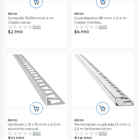
Atrim
Atrim
Junquillo 15x15mmx2.4 m
Guardapolvo 68 mm x 2.4 m
Classic cacao
Classic merbau
0
(
0
)
0
(
0
)
$2.990
$6.990
Atrim
Atrim
Varilla en L 15 x 15 mm x 2.5 m
Terminación cuadrada 12 mm x
aluminio natural
2,5 m brillante Atrim
0
(
0
)
0
(
0
)
$10.990
$28.990