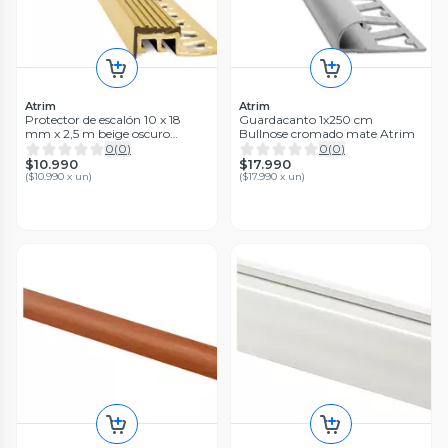
Atrim
Atrim
Protector de escalón 10 x 18
Guardacanto 1x250 cm
mm x 2,5 m beige oscuro
Bullnose cromado mate Atrim
Atrim.
0
(
0
)
0
(
0
)
$10.990
$17.990
(
$10.990 x un
)
(
$17.990 x un
)