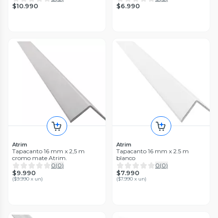
$10.990
$6.990
Atrim
Atrim
Tapacanto 16 mm x 2,5 m
Tapacanto 16 mm x 2.5 m
cromo mate Atrim.
blanco
0
(
0
)
0
(
0
)
$9.990
$7.990
(
$9.990 x un
)
(
$7.990 x un
)