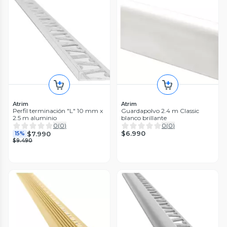
Atrim
Atrim
Perfil terminación "L" 10 mm x
Guardapolvo 2.4 m Classic
2.5 m aluminio
blanco brillante
0
(
0
)
0
(
0
)
$6.990
$7.990
15%
$9.490