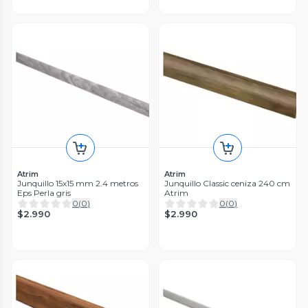
Atrim
Atrim
Junquillo 15x15 mm 2.4 metros
Junquillo Classic ceniza 240 cm
Eps Perla gris
Atrim
0
(
0
)
0
(
0
)
$2.990
$2.990