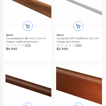
Atrim
Atrim
Guardapolvo 68 mm x 2.4 m
Junquillo EPS 15x15mm x2.4 m
Classic roble americano
Classic gris ártico
0
(
0
)
0
(
0
)
$6.990
$2.990