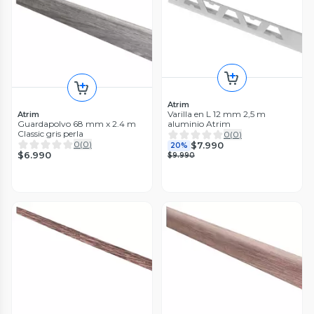
Atrim
Varilla en L 12 mm 2,5 m
Atrim
Guardapolvo 68 mm x 2.4 m
aluminio Atrim
Classic gris perla
0
(
0
)
0
(
0
)
$7.990
20%
$6.990
$9.990