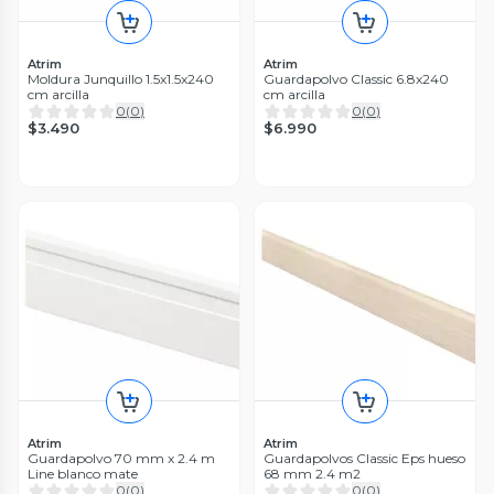
Atrim
Atrim
Moldura Junquillo 1.5x1.5x240
Guardapolvo Classic 6.8x240
cm arcilla
cm arcilla
0
(
0
)
0
(
0
)
$3.490
$6.990
Atrim
Atrim
Guardapolvo 70 mm x 2.4 m
Guardapolvos Classic Eps hueso
Line blanco mate
68 mm 2.4 m2
0
(
0
)
0
(
0
)