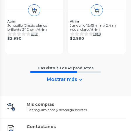
Atrim
Atrim
Junquillo Classic blanco
Junquillo 15x15 mm x 2.4 m
brillante 240 cm Atrim
nogal claro Atrim
0
(
0
)
0
(
0
)
$2.990
$2.990
Has visto
30
de
45
productos
Mostrar más
Mis compras
Haz seguimiento y descarga boletas
Contáctanos