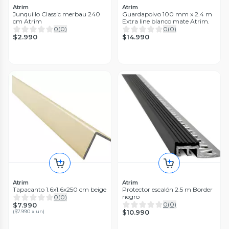
Atrim
Atrim
Junquillo Classic merbau 240
Guardapolvo 100 mm x 2.4 m
cm Atrim
Extra line blanco mate Atrim.
0
(
0
)
0
(
0
)
$2.990
$14.990
Atrim
Atrim
Tapacanto 1.6x1.6x250 cm beige
Protector escalón 2.5 m Border
negro
0
(
0
)
0
(
0
)
$7.990
(
$7.990 x un
)
$10.990