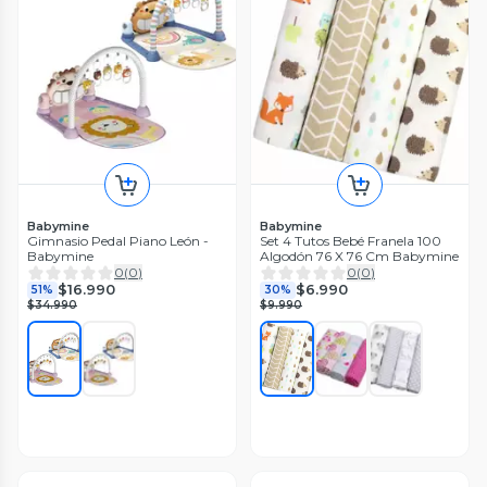
Babymine
Babymine
Gimnasio Pedal Piano León -
Set 4 Tutos Bebé Franela 100
Babymine
Algodón 76 X 76 Cm Babymine
0
(
0
)
0
(
0
)
$16.990
$6.990
51%
30%
$34.990
$9.990