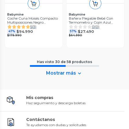
Babymine
Babymine
Coche Cuna Moisés Compacto
Bañera Plegable Bebé Con
Multiposiciones Negro
Termometro y Cojín Azul
BABYMINE
BABYMINE
5
(
3
)
0
(
0
)
$94.990
$27.490
47%
57%
$179.990
$64.990
Has visto
30
de
58
productos
Mostrar más
Mis compras
Haz seguimiento y descarga boletas
Contáctanos
Te ayudamos con dudas y solicitudes