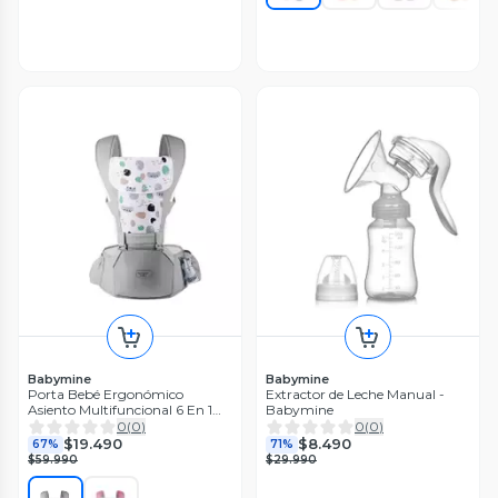
Babymine
Babymine
Porta Bebé Ergonómico
Extractor de Leche Manual -
Asiento Multifuncional 6 En 1
Babymine
Colores
0
(
0
)
0
(
0
)
$19.490
$8.490
67%
71%
$59.990
$29.990