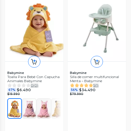
Babymine
Babymine
Toalla Para Bebé Con Capucha
Silla de comer multifuncional
Animales Babymine
Menta – Babymine
0
(
0
)
5
(
1
)
$6.490
$34.490
67%
56%
$19.990
$79.990