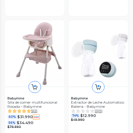
Babymine
Babymine
Silla de comer multifuncional
Extractor de Leche Automático
Rosada – Babymine
Batería - Babymine
5
(
2
)
0
(
0
)
$12.990
74%
$31.990
60%
$49.990
$34.490
56%
$79.990