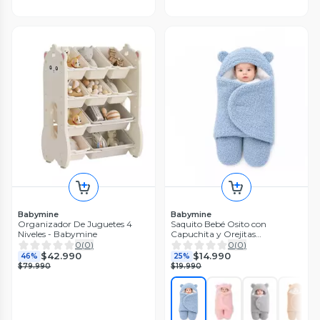
Babymine
Babymine
Organizador De Juguetes 4
Saquito Bebé Osito con
Niveles - Babymine
Capuchita y Orejitas
BABYMINE
0
(
0
)
0
(
0
)
$42.990
$14.990
46%
25%
$79.990
$19.990