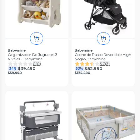
Babymine
Babymine
Organizador De Juguetes 3
Coche de Paseo Reversible High
Niveles - Babymine
Negro Babymine
0
(
0
)
3.7
(
3
)
$39.490
$82.990
34%
53%
$59.990
$179.990