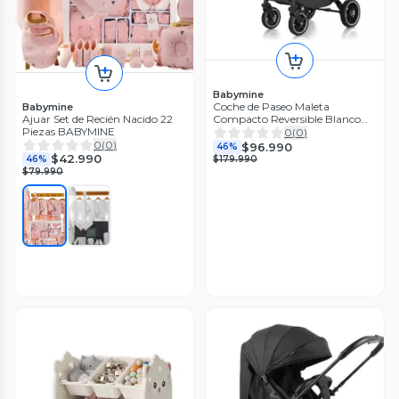
Babymine
Coche de Paseo Maleta
Babymine
Ajuar Set de Recién Nacido 22
Compacto Reversible Blanco
Piezas BABYMINE
BABYMINE
0
(
0
)
0
(
0
)
$96.990
46%
$42.990
46%
$179.990
$79.990