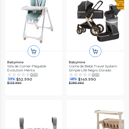
Babymine
Babymine
Silla de Comer Plegable
Coche de Bebé Travel System
Evolution Menta
Simple Life Negro Dorado
0
(
0
)
0
(
0
)
$52.990
$149.990
59%
48%
$129.990
$289.990