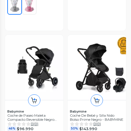
Babymine
Babymine
Coche de Paseo Maleta
Coche De Bebé y Silla Nido
Compacto Reversible Negro
Bolso Prime Negro - BABYMINE
BABYMINE
0
(
0
)
0
(
0
)
$96.990
$143.990
46%
50%