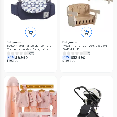
Babymine
Babymine
Bolso Maternal Colgante Para
Mesa Infantil Convertible 2 en 1
Coche de bebés - Babymine
BABYMINE
0
(
0
)
0
(
0
)
$8.990
$52.990
70%
62%
$29.990
$139.990