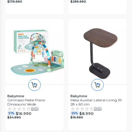
$179.990
$289.990
Babymine
Babymine
Gimnasio Pedal Piano
Mesa Auxiliar Lateral Living 39
Dinosaurio Verde
28 x 60 cm
0
(
0
)
0
(
0
)
$16.990
$8.990
51%
55%
$34.990
$19.990