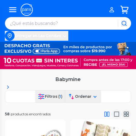
Entregar en Las Condes
Babymine
Filtros (
1
)
Ordenar
58
productos encontrados