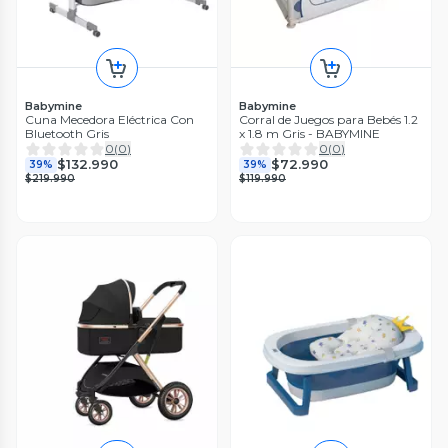
Babymine
Babymine
Cuna Mecedora Eléctrica Con
Corral de Juegos para Bebés 1.2
Bluetooth Gris
x 1.8 m Gris - BABYMINE
0
(
0
)
0
(
0
)
$132.990
$72.990
39%
39%
$219.990
$119.990