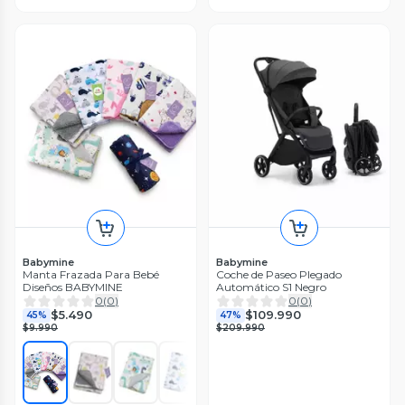
Babymine
Babymine
Manta Frazada Para Bebé
Coche de Paseo Plegado
Diseños BABYMINE
Automático S1 Negro
0
(
0
)
0
(
0
)
$5.490
$109.990
45%
47%
$9.990
$209.990