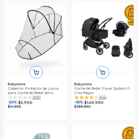
Babymine
Babymine
Cobertor Protector de Lluvia
Coche de Bebé Travel System E-
para Coche de Bebé Semi
Crib Negro
Universal BABYMINE
0
(
0
)
4
(
4
)
$5.990
$149.990
60%
48%
$14.990
$289.990