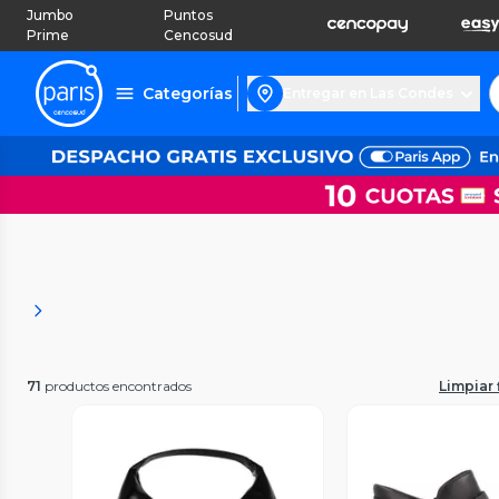
Jumbo
Puntos
Prime
Cencosud
Categorías
Entregar en Las Condes
71
productos encontrados
Limpiar f