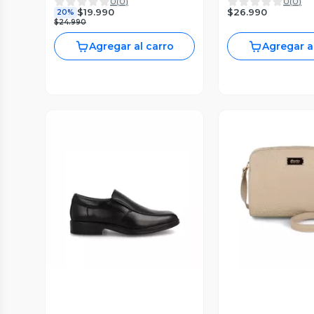
0
(
0
)
0
(
0
)
$26.990
$19.990
20%
$24.990
Agregar al carro
Agregar a
Vista Previa
Vista P