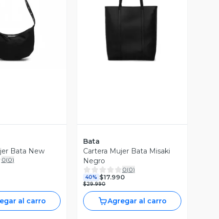
ista Previa
Vista Previa
Bata
jer Bata New
Cartera Mujer Bata Misaki
0
(
0
)
Negro
0
(
0
)
$17.990
40%
$29.990
egar al carro
Agregar al carro