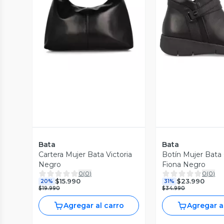
Vista Previa
Vista P
Bata
Bata
Cartera Mujer Bata Victoria
Botín Mujer Bata
Negro
Fiona Negro
0
(
0
)
0
(
0
)
$15.990
$23.990
20%
31%
$19.990
$34.990
Agregar al carro
Agregar a