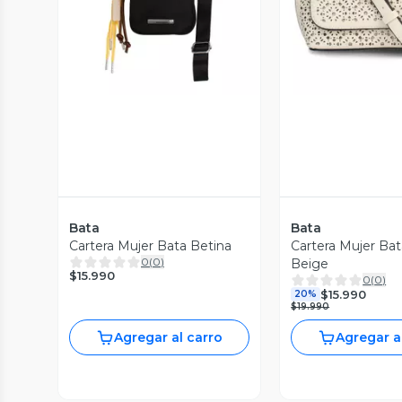
Vista Previa
Vista P
Bata
Bata
Cartera Mujer Bata Betina
Cartera Mujer Bat
0
(
0
)
Beige
$15.990
0
(
0
)
$15.990
20%
$19.990
Agregar al carro
Agregar a