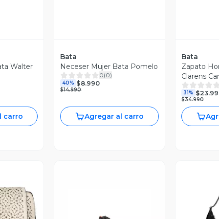
Bata
Bata
ata Walter
Neceser Mujer Bata Pomelo
Zapato Ho
0
(
0
)
Clarens Ca
$8.990
40%
$14.990
$23.99
31%
$34.990
l carro
Agregar al carro
Agr