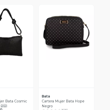
ista Previa
Vista Previa
Bata
jer Bata Cosmic
Cartera Mujer Bata Hope
0
(
0
)
Negro
90