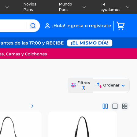
Novios
Mundo
Te
Paris
Paris
ayudamos
¡Hola! Ingresa o regístrate
Filtros
Ordenar
(
1
)