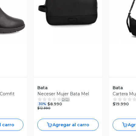
revia
Vista Previa
V
Bata
Bata
 Comfit
Neceser Mujer Bata Mel
Cartera Mu
0
(
0
)
$19.990
$8.990
30%
$12.990
l carro
Agregar al carro
Agr