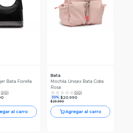
ista Previa
Vista Previa
Bata
er Bata Fiorella
Mochila Unisex Bata Cidra
Rosa
0
(
0
)
0
(
0
)
90
$20.990
30%
$29.990
egar al carro
Agregar al carro