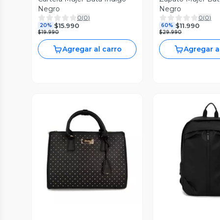
Negro
Negro
0
(
0
)
0
(
0
)
$15.990
$11.990
20%
60%
$19.990
$29.990
Agregar al carro
Agregar a
Vista Previa
Vista P