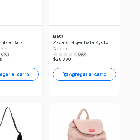
Bata
mbre Bata
Zapato Mujer Bata Kyoto
mel
Negro
0
(
0
)
0
(
0
)
$26.990
0
egar al carro
Agregar al carro