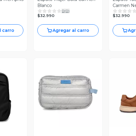
Blanco
Carmen N
0
(
0
)
$32.990
$32.990
l carro
Agregar al carro
Agr
revia
Vista Previa
V