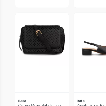
Vista Previa
Vista P
Bata
Bata
Cartera Mujer Bata Indigo
Zapato Mujer Ba