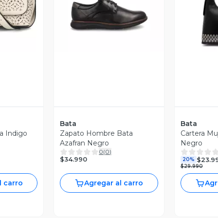
revia
Vista Previa
V
Bata
Bata
a Indigo
Zapato Hombre Bata
Cartera Muj
Azafran Negro
Negro
0
(
0
)
$34.990
$23.9
20%
$29.990
l carro
Agregar al carro
Agr