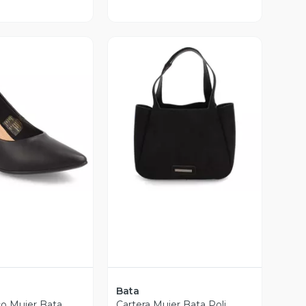
ista Previa
Vista Previa
Bata
o Mujer Bata
Cartera Mujer Bata Poli