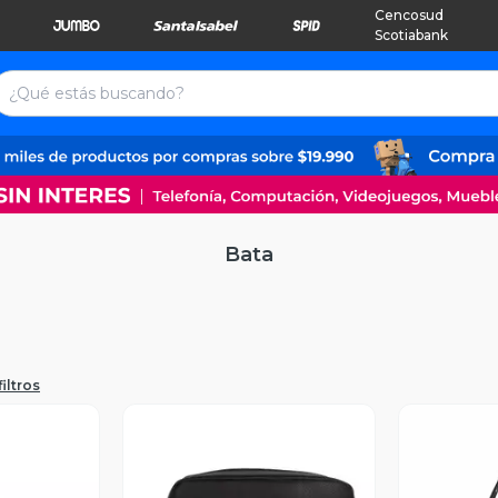
Cencosud
Scotiabank
Bata
iltros