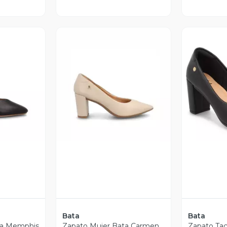
revia
Vista Previa
V
Bata
Bata
ta Memphis
Zapato Mujer Bata Carmen
Zapato Tac