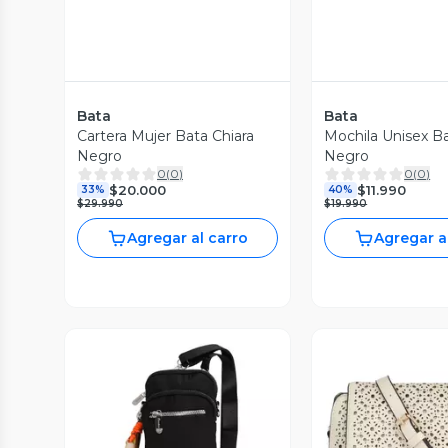
Bata
Bata
Cartera Mujer Bata Chiara
Mochila Unisex B
Negro
Negro
0
(
0
)
0
(
0
)
$20.000
$11.990
33%
40%
$29.990
$19.990
Agregar al carro
Agregar a