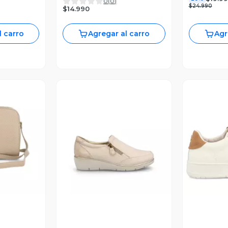
0
(
0
)
$24.990
$14.990
l carro
Agregar al carro
Agr
revia
Vista Previa
V