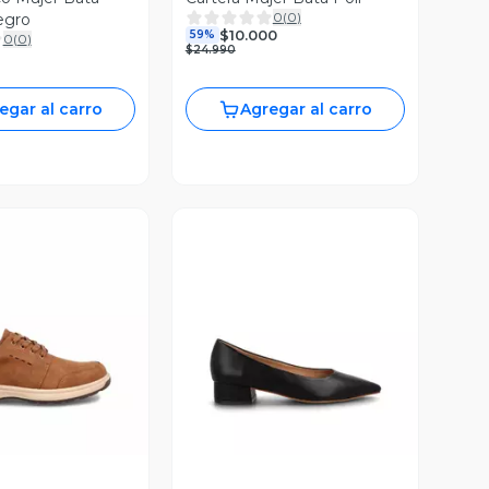
0
(
0
)
egro
$10.000
59%
0
(
0
)
$24.990
egar al carro
Agregar al carro
ista Previa
Vista Previa