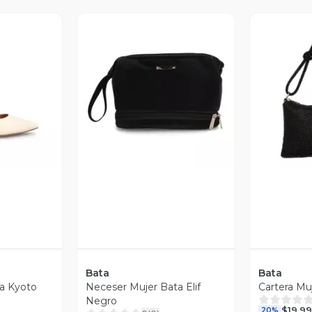
revia
Vista Previa
V
Bata
Bata
a Kyoto
Neceser Mujer Bata Elif
Cartera Mu
Negro
$19.9
20%