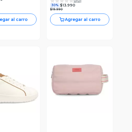
0
(
0
)
$13.990
30%
$19.990
egar al carro
Agregar al carro
ista Previa
Vista Previa