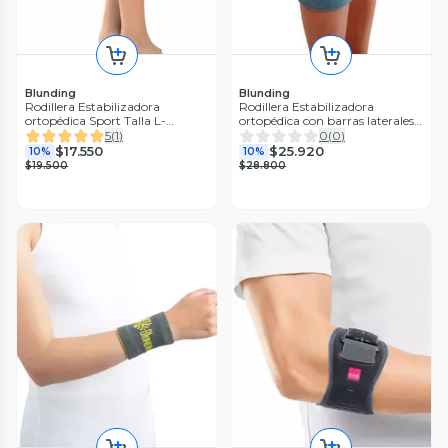
Blunding
Blunding
Rodillera Estabilizadora
Rodillera Estabilizadora
ortopédica Sport Talla L-
ortopédica con barras laterales
Blunding
Talla XL-Blunding
5
(
1
)
0
(
0
)
$17.550
$25.920
10%
10%
$19.500
$28.800