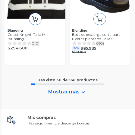
Blunding
Blunding
Corset Knight-Talla M-
Bota de descarga corta para
Blunding
ulceras plantares Talla S-
Blunding
0
(
0
)
0
(
0
)
$294.600
$85.935
15%
$101.100
Has visto
30
de
568
productos
Mostrar más
Mis compras
Haz seguimiento y descarga boletas