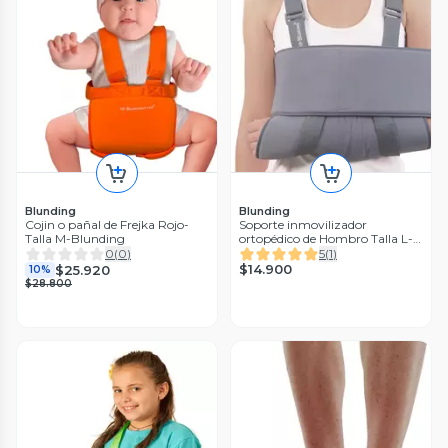
Blunding
Blunding
Cojin o pañal de Frejka Rojo-
Soporte inmovilizador
Talla M-Blunding
ortopédico de Hombro Talla L-
Blunding
0
(
0
)
5
(
1
)
$14.900
$25.920
10%
$28.800