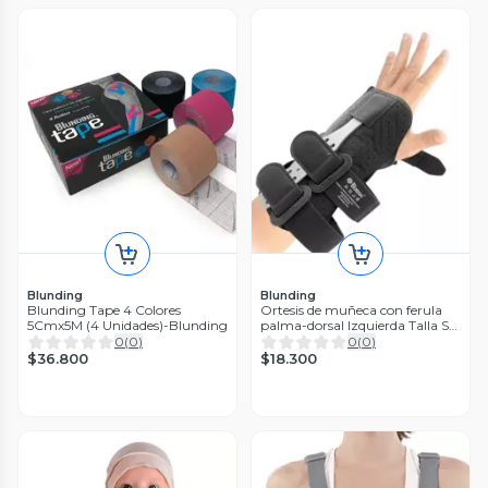
Blunding
Blunding
Blunding Tape 4 Colores
Ortesis de muñeca con ferula
5Cmx5M (4 Unidades)-Blunding
palma-dorsal Izquierda Talla S-
Blunding
0
(
0
)
0
(
0
)
$36.800
$18.300