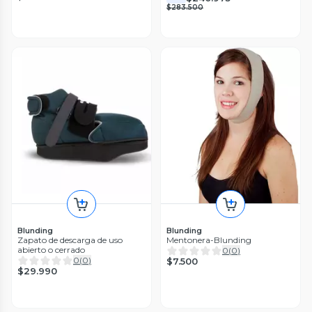
$283.500
Blunding
Blunding
Zapato de descarga de uso
Mentonera-Blunding
abierto o cerrado
0
(
0
)
0
(
0
)
$7.500
$29.990