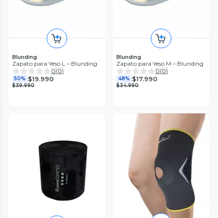
Blunding
Blunding
Zapato para Yeso L – Blunding
Zapato para Yeso M – Blunding
0
(
0
)
0
(
0
)
$19.990
$17.990
50%
48%
$39.990
$34.990