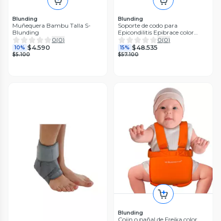
Blunding
Blunding
Muñequera Bambu Talla S-
Soporte de codo para
Blunding
Epicondilitis Epibrace color
Magenta
0
(
0
)
0
(
0
)
$4.590
$48.535
10%
15%
$5.100
$57.100
Blunding
Cojin o pañal de Frejka color