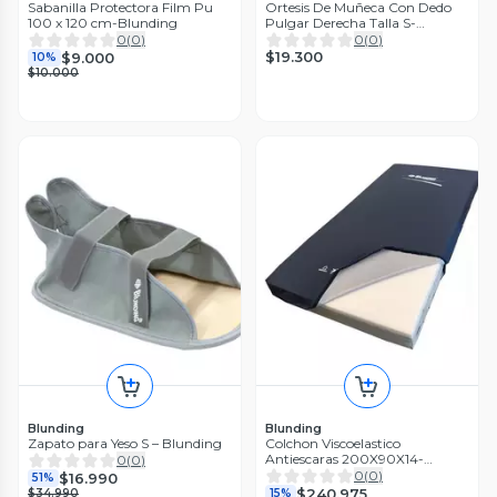
Sabanilla Protectora Film Pu
Ortesis De Muñeca Con Dedo
100 x 120 cm-Blunding
Pulgar Derecha Talla S-
Blunding
0
(
0
)
0
(
0
)
$19.300
$9.000
10%
$10.000
Blunding
Blunding
Zapato para Yeso S – Blunding
Colchon Viscoelastico
Antiescaras 200X90X14-
0
(
0
)
Blunding
0
(
0
)
$16.990
51%
$240.975
$34.990
15%