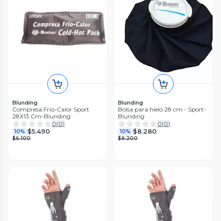
Blunding
Blunding
Compresa Frio-Calor Sport
Bolsa para hielo 28 cm - Sport-
28X13 Cm-Blunding
Blunding
0
(
0
)
0
(
0
)
$5.490
$8.280
10%
10%
$6.100
$9.200