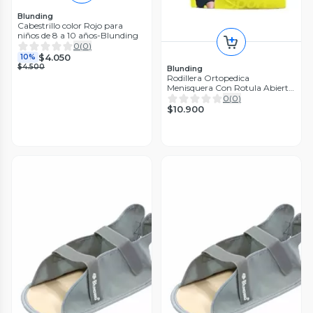
Blunding
Cabestrillo color Rojo para
niños de 8 a 10 años-Blunding
0
(
0
)
$4.050
10%
$4.500
Blunding
Rodillera Ortopedica
Menisquera Con Rotula Abierta
Blunding Sport
0
(
0
)
$10.900