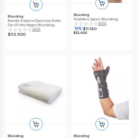
Blunding
Blunding
Rodillera Sport-Blunding
Banda Elastica Ejercicios Rollo
0
(
0
)
De 45 Mts Negro Blunding
$11.160
10%
Negro
0
(
0
)
$12.400
$112.900
Blunding
Blunding