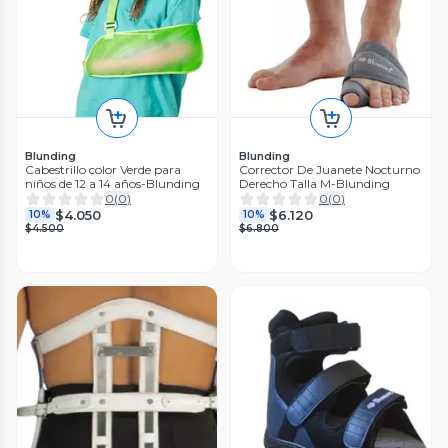
Blunding
Blunding
Cabestrillo color Verde para
Corrector De Juanete Nocturno
niños de 12 a 14 años-Blunding
Derecho Talla M-Blunding
0
(
0
)
0
(
0
)
$4.050
$6.120
10%
10%
$4.500
$6.800