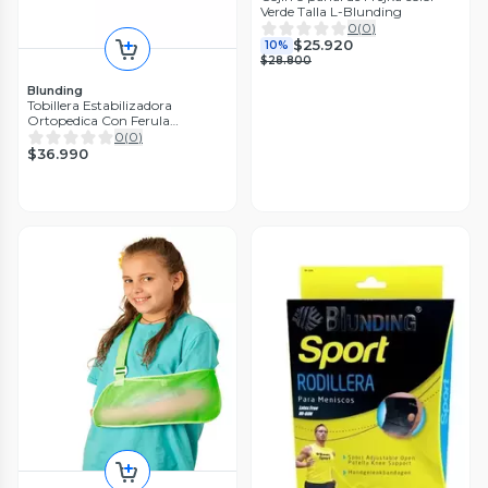
Verde Talla L-Blunding
0
(
0
)
$25.920
10%
$28.800
Blunding
Tobillera Estabilizadora
Ortopedica Con Ferula
Blunding
0
(
0
)
$36.990