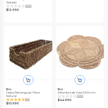
Tostado
0
(
0
)
$12.990
Bric
Bric
Cesta Rectangular Fibra
Alfombra de Yute D100 cm
Natural
0
(
0
)
5
(
1
)
$44.990
$10.990