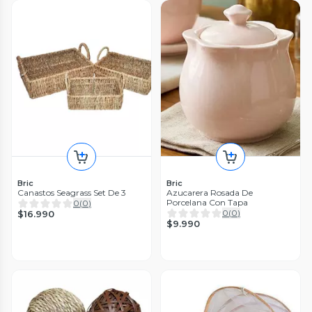
Bric
Bric
Canastos Seagrass Set De 3
Azucarera Rosada De
Porcelana Con Tapa
0
(
0
)
0
(
0
)
$16.990
$9.990