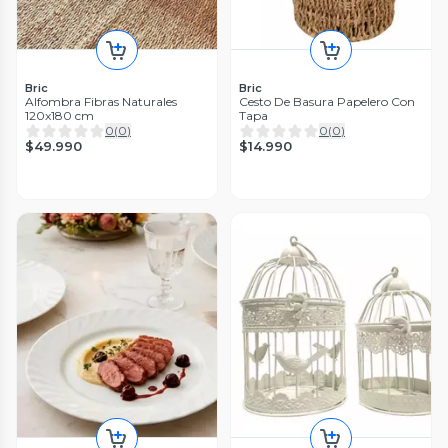
Bric
Bric
Alfombra Fibras Naturales
Cesto De Basura Papelero Con
120x180 cm
Tapa
0
(
0
)
0
(
0
)
$49.990
$14.990