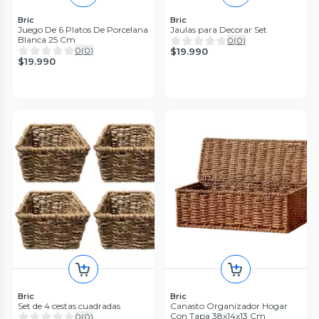
Bric
Bric
Juego De 6 Platos De Porcelana
Jaulas para Decorar Set
Blanca 25 Cm
0
(
0
)
0
(
0
)
$19.990
$19.990
Bric
Bric
Set de 4 cestas cuadradas
Canasto Organizador Hogar
Con Tapa 38x14x13 Cm
0
(
0
)