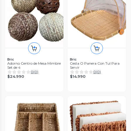
Bric
Bric
Adorno Centro de Mesa Mimbre
Cesta O Panera Con Tul Para
Set de 4
Servir
0
(
0
)
0
(
0
)
$24.990
$14.990