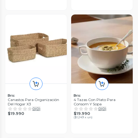
Bric
Bric
Canastos Para Organización
4 Tazas Con Plato Para
Del Hogar X3
Consom Y Sopa
0
(
0
)
0
(
0
)
$19.990
$19.990
(
$1.249 x un
)