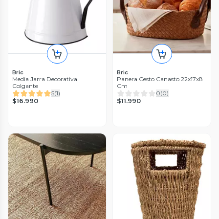
Bric
Bric
Media Jarra Decorativa
Panera Cesto Canasto 22x17x8
Colgante
Cm
5
(
1
)
0
(
0
)
$16.990
$11.990