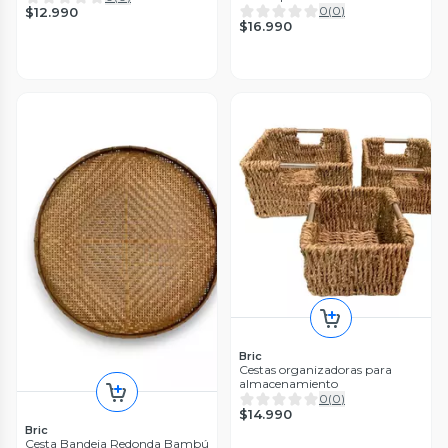
0
(
0
)
$12.990
$16.990
Bric
Cestas organizadoras para
almacenamiento
0
(
0
)
$14.990
Bric
Cesta Bandeja Redonda Bambú