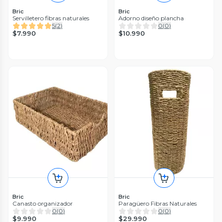
Bric
Bric
Servilletero fibras naturales
Adorno diseño plancha
5
(
2
)
0
(
0
)
$7.990
$10.990
Bric
Bric
Canasto organizador
Paragüero Fibras Naturales
0
(
0
)
0
(
0
)
$9.990
$29.990