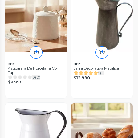
Bric
Bric
Azucarera De Porcelana Con
Jarra Decorativa Metalica
Tapa
5
(
1
)
0
(
0
)
$12.990
$8.990