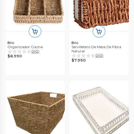
Bric
Bric
Organizador Cocina
Servilletero De Mesa De Fibra
Natural
0
(
0
)
0
(
0
)
$8.990
$7.990