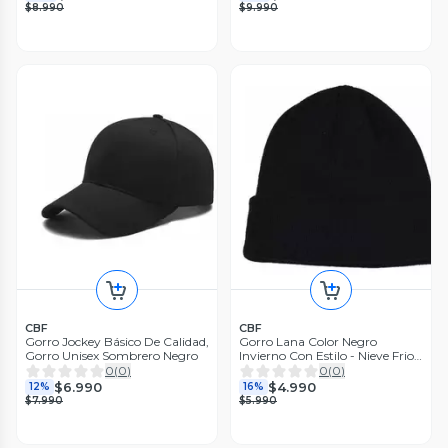
$8.990
$9.990
CBF
CBF
Gorro Jockey Básico De Calidad,
Gorro Lana Color Negro
Gorro Unisex Sombrero Negro
Invierno Con Estilo - Nieve Frio
Negro
0
(
0
)
0
(
0
)
$6.990
$4.990
12%
16%
$7.990
$5.990