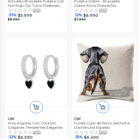
Amuleto Brazalete Pulsera Con
Pulsera Cobre - Brazalete
Hilo Rojo Ojo Turco Poderoso 0
Cobre Alivia Dolores No
Cm 2.54 Cm
Invasivo
0
(
0
)
0
(
0
)
$5.999
$6.990
33%
12%
$8.990
$7.990
CBF
CBF
Aros Argollas Con Corazón
Funda Cojín de Perro Salchicha
Colgante, Pendientes Elegantes
Dachshund Espalda
Negro
0
(
0
)
0
(
0
)
$6.990
$6.490
22%
35%