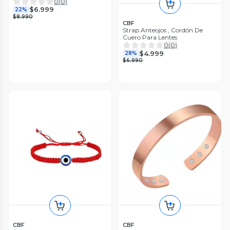
0
(
0
)
$6.999
22%
$8.990
CBF
Strap Anteojos , Cordón De
Cuero Para Lentes
0
(
0
)
$4.999
28%
$6.990
CBF
CBF