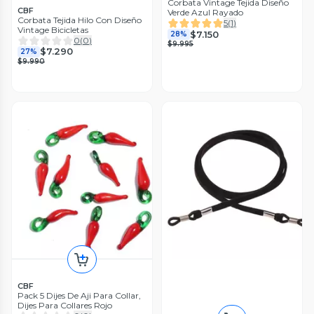
Corbata Vintage Tejida Diseño
CBF
Verde Azul Rayado
Corbata Tejida Hilo Con Diseño
5
(
1
)
Vintage Bicicletas
$7.150
28%
0
(
0
)
$9.995
$7.290
27%
$9.990
CBF
Pack 5 Dijes De Aji Para Collar,
Dijes Para Collares Rojo