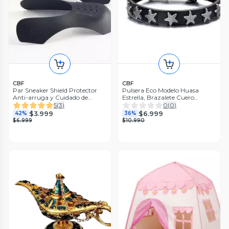
CBF
CBF
Par Sneaker Shield Protector
Pulsera Eco Modelo Huasa
Anti-arruga y Cuidado de
Estrella, Brazalete Cuero
Calzado
Vegano.
5
(
3
)
0
(
0
)
$3.999
$6.999
42%
36%
$6.999
$10.990