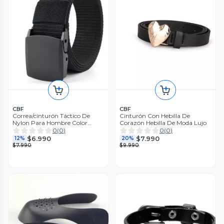
CBF
CBF
Correa/cinturón Táctico De
Cinturón Con Hebilla De
Nylon Para Hombre Color
Corazón Hebilla De Moda Lujo
Negro Negro Estándar
0
(
0
)
0
(
0
)
$6.990
$7.990
12%
20%
$7.990
$9.990