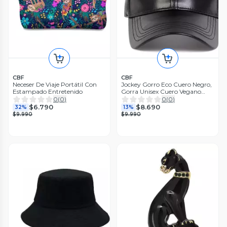
CBF
CBF
Neceser De Viaje Portátil Con
Jockey Gorro Eco Cuero Negro,
Estampado Entretenido
Gorra Unisex Cuero Vegano
Negro Talla Unica
0
(
0
)
0
(
0
)
$6.790
$8.690
32%
13%
$9.990
$9.990