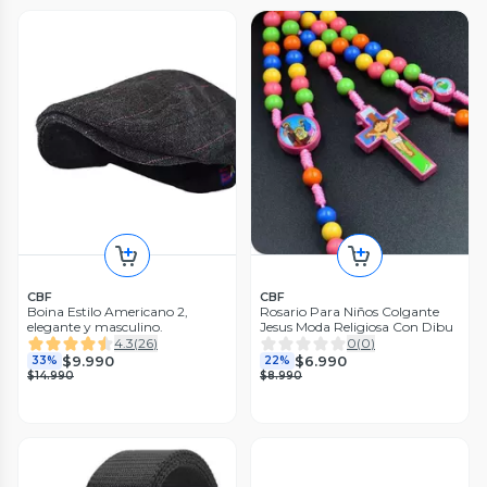
CBF
CBF
Boina Estilo Americano 2,
Rosario Para Niños Colgante
elegante y masculino.
Jesus Moda Religiosa Con Dibu
4.3
(
26
)
0
(
0
)
$9.990
$6.990
33%
22%
$14.990
$8.990