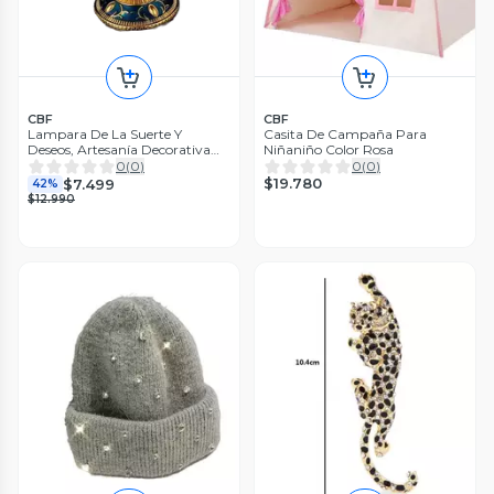
CBF
CBF
Lampara De La Suerte Y
Casita De Campaña Para
Deseos, Artesanía Decorativa
Niñaniño Color Rosa
Vintage.
0
(
0
)
0
(
0
)
$19.780
$7.499
42%
$12.990