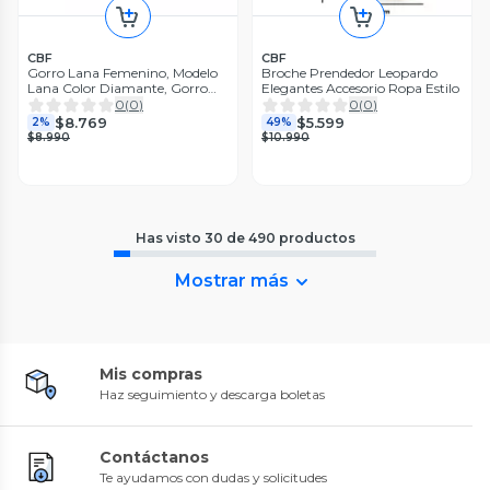
CBF
CBF
Gorro Lana Femenino, Modelo
Broche Prendedor Leopardo
Lana Color Diamante, Gorro
Elegantes Accesorio Ropa Estilo
Moda Gris Talla Estándar
0
(
0
)
0
(
0
)
$8.769
$5.599
2%
49%
$8.990
$10.990
Has visto
30
de
490
productos
Mostrar más
Mis compras
Haz seguimiento y descarga boletas
Contáctanos
Te ayudamos con dudas y solicitudes