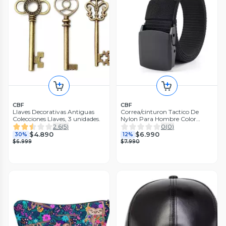
CBF
CBF
Llaves Decorativas Antiguas
Correa/cinturon Tactico De
Colecciones Llaves, 3 unidades.
Nylon Para Hombre Color
Negro Talla Estándar
2.6
(
5
)
0
(
0
)
$4.890
$6.990
30%
12%
$6.999
$7.990