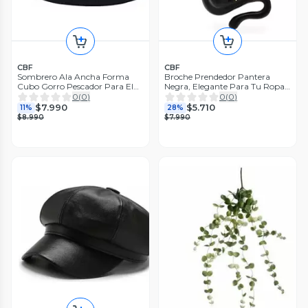
CBF
CBF
Sombrero Ala Ancha Forma
Broche Prendedor Pantera
Cubo Gorro Pescador Para El
Negra, Elegante Para Tu Ropa
Sol Negro Estándar Adulto
Negro
0
(
0
)
0
(
0
)
$7.990
$5.710
11%
28%
$8.990
$7.990