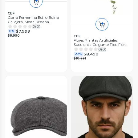
CBF
Gorra Femenina Estilo Boina
Callejera, Moda Urbana
Sombrero Negro Talla Unica
0
(
0
)
$7.999
11%
$8.990
CBF
Flores Plantas Artificiales,
Suculenta Colgante Tipo Flor
Enredadera
0
(
0
)
$8.490
22%
$10.991