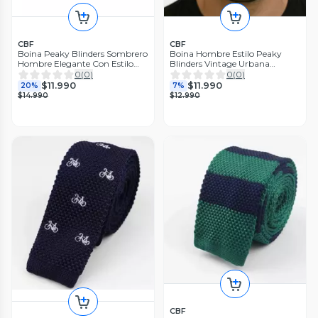
CBF
CBF
Boina Peaky Blinders Sombrero
Boina Hombre Estilo Peaky
Hombre Elegante Con Estilo
Blinders Vintage Urbana
Gris Oscuro
Elegante
0
(
0
)
0
(
0
)
$11.990
$11.990
20%
7%
$14.990
$12.990
CBF