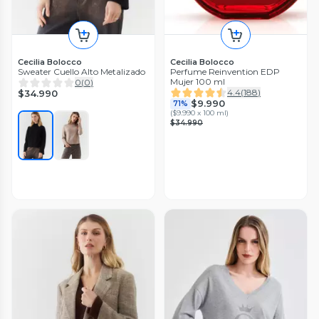
Cecilia Bolocco
Cecilia Bolocco
Sweater Cuello Alto Metalizado
Perfume Reinvention EDP
Mujer 100 ml
0
(
0
)
4.4
(
188
)
$34.990
$9.990
71%
(
$9.990 x 100 ml
)
$34.990