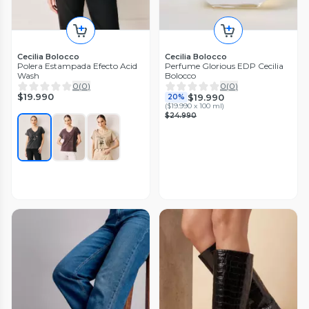
Cecilia Bolocco
Cecilia Bolocco
Polera Estampada Efecto Acid
Perfume Glorious EDP Cecilia
Wash
Bolocco
0
(
0
)
0
(
0
)
$19.990
$19.990
20%
(
$19.990 x 100 ml
)
$24.990