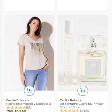
Cecilia Bolocco
Cecilia Bolocco
Polera Estampado y Logo Folia
Set Perfume Cuore EDP Mujer
50 ml + 10 ml
5
(
3
)
4.5
(
26
)
$5.990
70%