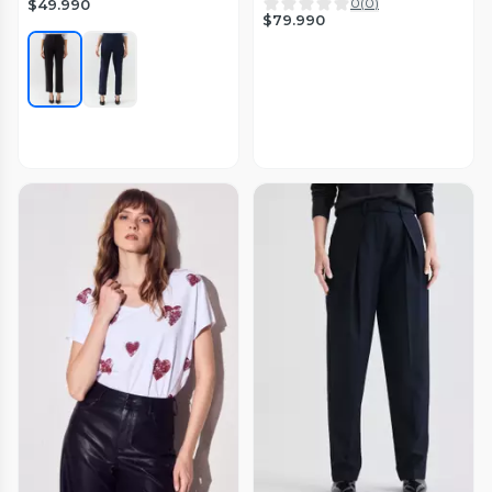
0
(
0
)
$49.990
$79.990