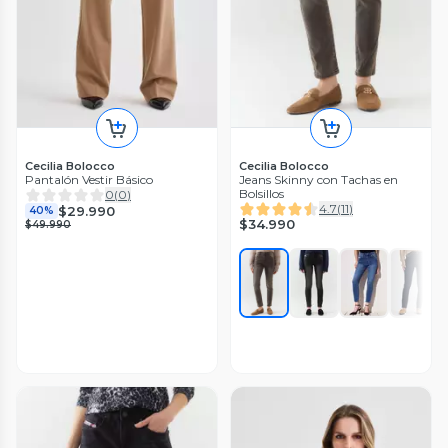
Cecilia Bolocco
Cecilia Bolocco
Pantalón Vestir Básico
Jeans Skinny con Tachas en
Bolsillos
0
(
0
)
4.7
(
11
)
$29.990
40%
$34.990
$49.990