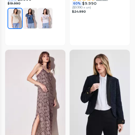
$9.990
$19.990
60%
(
$9.990 x un
)
$24.990