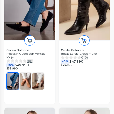
Cecilia Bolocco
Cecilia Bolocco
Mocasín Cuero con Herraje
Botas Larga Croco Mujer
Mujer
0
(
0
)
0
(
0
)
$47.990
40%
$47.990
20%
$79.990
$59.990