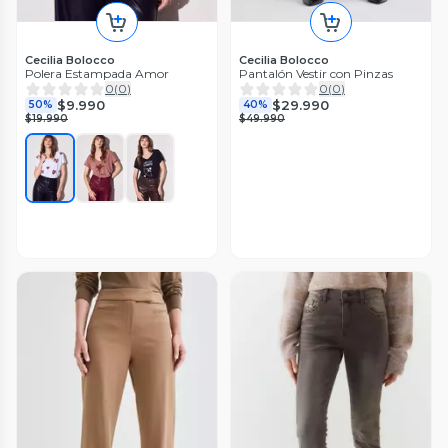
Cecilia Bolocco
Cecilia Bolocco
Polera Estampada Amor
Pantalón Vestir con Pinzas
0
(
0
)
0
(
0
)
$9.990
$29.990
50%
40%
$19.990
$49.990