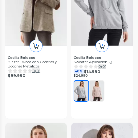
Cecilia Bolocco
Cecilia Bolocco
Blazer Tweed con Coderas y
Sweater Aplicación Q
Botones Metálicos
0
(
0
)
0
(
0
)
$14.990
40%
$89.990
$24.990