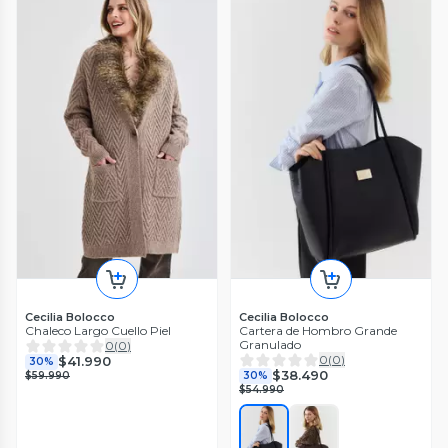
Cecilia Bolocco
Cecilia Bolocco
Chaleco Largo Cuello Piel
Cartera de Hombro Grande
Granulado
0
(
0
)
0
(
0
)
$41.990
30%
$38.490
$59.990
30%
$54.990