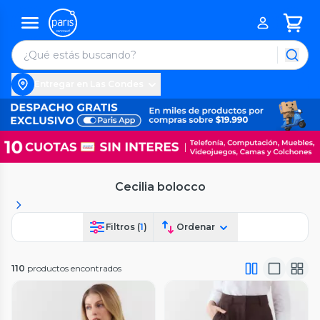
Entregar en Las Condes
Cecilia bolocco
Filtros (
1
)
Ordenar
110
productos encontrados