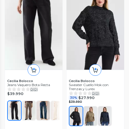
Cecilia Bolocco
Cecilia Bolocco
Jeans Vaquero Bota Recta
Sweater Cuello Mok con
Trenzas y Lurex
0
(
0
)
0
(
0
)
$39.990
$27.990
30%
$39.990