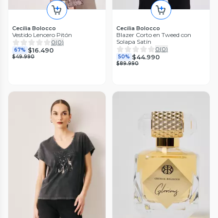
Cecilia Bolocco
Cecilia Bolocco
Vestido Lencero Pitón
Blazer Corto en Tweed con
Solapa Satín
0
(
0
)
0
(
0
)
$16.490
67%
$44.990
$49.990
50%
$89.990