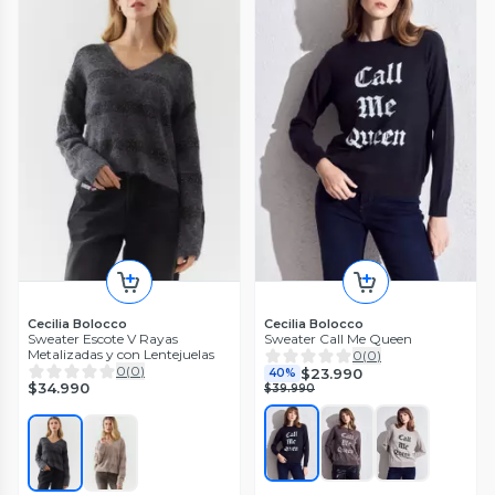
Cecilia Bolocco
Cecilia Bolocco
Sweater Escote V Rayas
Sweater Call Me Queen
Metalizadas y con Lentejuelas
0
(
0
)
0
(
0
)
$23.990
40%
$34.990
$39.990