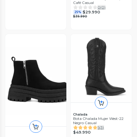
Café Casual
0
(
0
)
$29.990
25%
$39.990
Chalada
Bota Chalada Mujer West-22
Negro Casual
5
(
3
)
$49.990