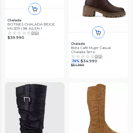
Chalada
BOTINES CHALADA BEIGE
MUJER | 38-AILEN-1
0
(
0
)
$39.990
Chalada
Bota Café Mujer Casual
Chalada Terra
0
(
0
)
$34.990
36%
$54.990