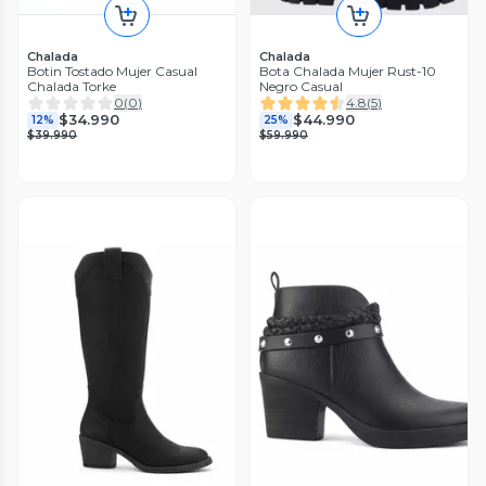
Chalada
Chalada
Botin Tostado Mujer Casual
Bota Chalada Mujer Rust-10
Chalada Torke
Negro Casual
0
(
0
)
4.8
(
5
)
$34.990
$44.990
12%
25%
$39.990
$59.990