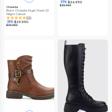
$24.990
37%
$39.990
Chalada
Botin Chalada Mujer Pooll-23
Negro Casual
5
(
3
)
$29.990
25%
$39.990