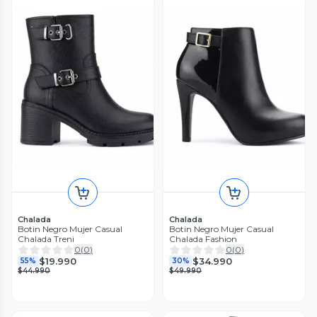
Chalada
Chalada
Botin Negro Mujer Casual
Botin Negro Mujer Casual
Chalada Treni
Chalada Fashion
0
(
0
)
0
(
0
)
$19.990
$34.990
55%
30%
$44.990
$49.990