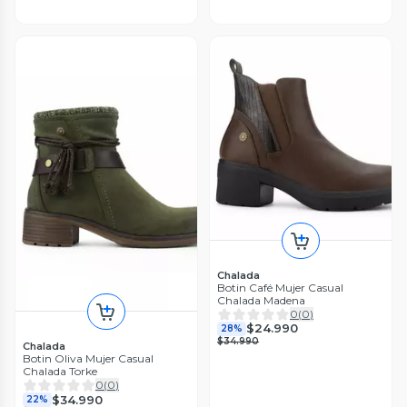
Chalada
Botin Café Mujer Casual
Chalada Madena
0
(
0
)
$24.990
28%
$34.990
Chalada
Botin Oliva Mujer Casual
Chalada Torke
0
(
0
)
$34.990
22%