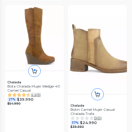
Chalada
Bota Chalada Mujer Wedge-40
Camel Casual
4.4
(
5
)
$39.990
27%
$54.990
Chalada
Botin Camel Mujer Casual
Chalada Trafa
0
(
0
)
$24.990
37%
$39.990