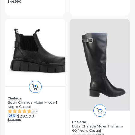
$44.990
Chalada
Botin Chalada Mujer Micca-1
Negro Casual
5
(
5
)
$29.990
25%
$39.990
Chalada
Bota Chalada Mujer Traffam-
60 Negro Casual
0
(
0
)