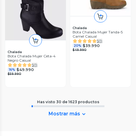
Chalada
Bota Chalada Mujer Tanda-5
Camel Casual
5
(
1
)
$39.990
20%
$49.990
Chalada
Bota Chalada Mujer Ceta-4
Negro Casual
5
(
1
)
$49.990
16%
$59.990
Has visto
30
de
1623
productos
Mostrar más