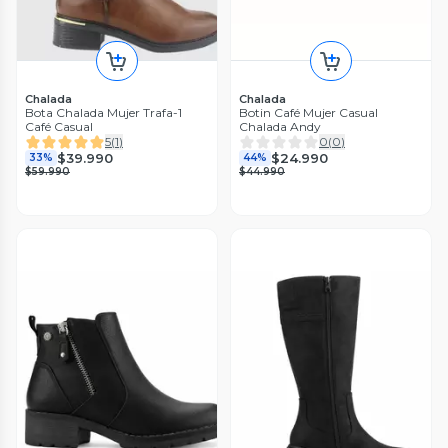
Chalada
Chalada
Bota Chalada Mujer Trafa-1
Botin Café Mujer Casual
Café Casual
Chalada Andy
5
(
1
)
0
(
0
)
$39.990
$24.990
33%
44%
$59.990
$44.990