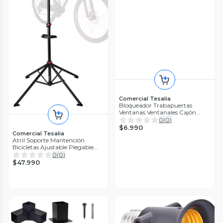
Comercial Tesalia
Bloqueador Trabapuertas
Ventanas Ventanales Cajón
Bebé Niño
0
(
0
)
$6.990
Comercial Tesalia
Atril Soporte Mantención
Bicicletas Ajustable Plegable
Negro Con Rojo 4 Patas
0
(
0
)
$47.990