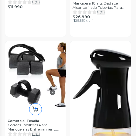
Codorniz
0
(
0
)
Manguera 10mts Destape
$11.990
Alcantarillado Tuberías Para
Karcher Karcher K Series K2 K3
0
(
0
)
K4 K5 K6 K7
$26.990
(
$26.990 x un
)
Comercial Tesalia
Correas Tobilleras Para
Mancuernas Entrenamiento
Pierna Gym
0
(
0
)