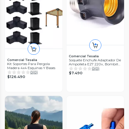
Comercial Tesalia
Soquete Enchufe Adaptador De
Comercial Tesalia
Kit Soportes Para Pergola
Ampolleta E27 220v, Bombilla
Madera 4x4 Esquinas Y Bases
- Negro
0
(
0
)
0
(
0
)
$7.490
$126.490