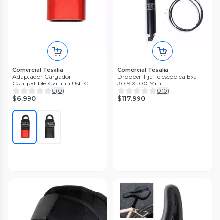
Comercial Tesalia
Comercial Tesalia
Adaptador Cargador
Dropper Tija Telescópica Exa
Compatible Garmin Usb C
30.9 X 100 Mm
Micro Ios iPhone
0
(
0
)
0
(
0
)
$6.990
$117.990