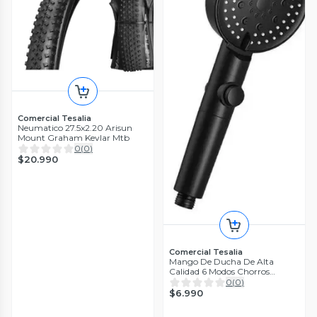
Comercial Tesalia
Neumatico 27.5x2.20 Arisun
Mount Graham Kevlar Mtb
0
(
0
)
$20.990
Comercial Tesalia
Mango De Ducha De Alta
Calidad 6 Modos Chorros
Ajustables Negro
0
(
0
)
$6.990