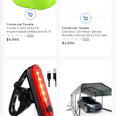
Comercial Tesalia
Funda Cubre Mochila
Comercial Tesalia
Impermeable Reflectante 8-17
Extractor De Motor Sellado
Litros
Bicicleta Herramienta Estriado
0
(
0
)
0
(
0
)
$4.990
$4.990