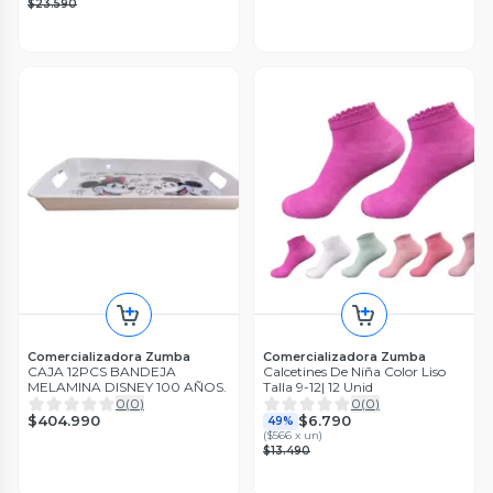
$23.590
Comercializadora Zumba
Comercializadora Zumba
CAJA 12PCS BANDEJA
Calcetines De Niña Color Liso
MELAMINA DISNEY 100 AÑOS.
Talla 9-12| 12 Unid
0
(
0
)
0
(
0
)
$404.990
$6.790
49%
(
$566 x un
)
$13.490