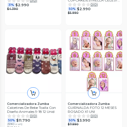
CUPCAKE/ESTRELLA CELESTE
0
(
0
)
X1 UNI
0
(
0
)
$2.990
31%
$2.990
$4.390
50%
$5.990
Comercializadora Zumba
Comercializadora Zumba
Calcetines De Bebe Toalla Con
GUIRNALDA FOTO 12 MESES
Diseño Animales 9-18 12 Unid
ROSADO X1 UNI
0
(
0
)
0
(
0
)
$11.790
$3.990
50%
50%
(
$983 x un
)
$7.990