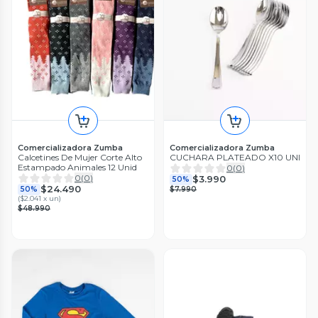
Comercializadora Zumba
Comercializadora Zumba
Calcetines De Mujer Corte Alto
CUCHARA PLATEADO X10 UNI
Estampado Animales 12 Unid
0
(
0
)
0
(
0
)
$3.990
50%
$24.490
50%
$7.990
(
$2.041 x un
)
$48.990