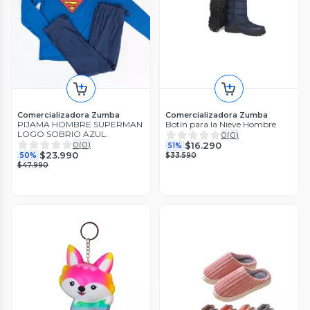
Comercializadora Zumba
Comercializadora Zumba
PIJAMA HOMBRE SUPERMAN
Botín para la Nieve Hombre
LOGO SOBRIO AZUL.
0
(
0
)
0
(
0
)
$16.290
51%
$23.990
50%
$33.590
$47.990