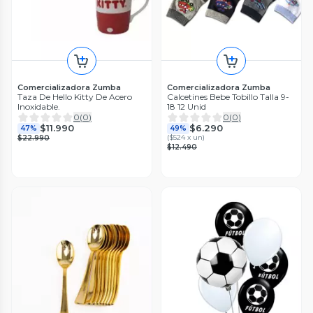
Comercializadora Zumba
Comercializadora Zumba
Taza De Hello Kitty De Acero
Calcetines Bebe Tobillo Talla 9-
Inoxidable.
18 12 Unid
0
(
0
)
0
(
0
)
$11.990
$6.290
47%
49%
(
$524 x un
)
$22.990
$12.490