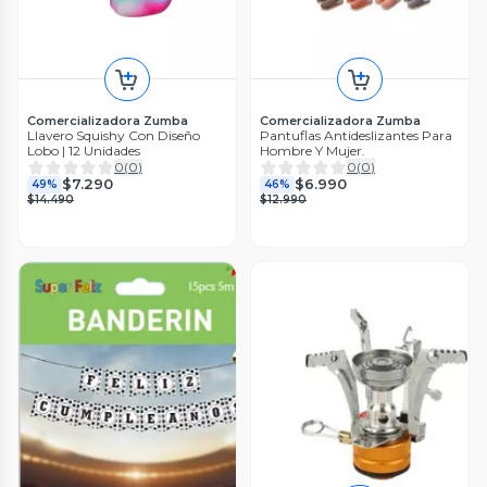
Comercializadora Zumba
Comercializadora Zumba
Llavero Squishy Con Diseño
Pantuflas Antideslizantes Para
Lobo | 12 Unidades
Hombre Y Mujer.
0
(
0
)
0
(
0
)
$7.290
$6.990
49%
46%
$14.490
$12.990