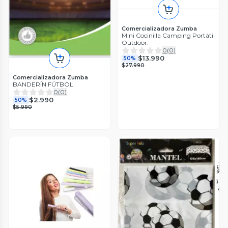
Comercializadora Zumba
Mini Cocinilla Camping Portátil
Outdoor.
0
(
0
)
$13.990
50%
$27.990
Comercializadora Zumba
BANDERÍN FÚTBOL
0
(
0
)
$2.990
50%
$5.990