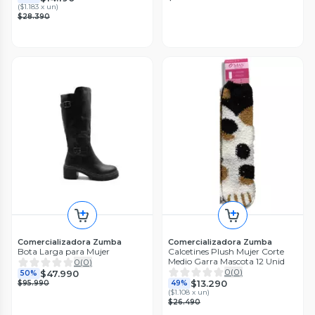
(
$1.183 x un
)
$28.390
Comercializadora Zumba
Comercializadora Zumba
Bota Larga para Mujer
Calcetines Plush Mujer Corte
Medio Garra Mascota 12 Unid
0
(
0
)
0
(
0
)
$47.990
50%
$13.290
$95.990
49%
(
$1.108 x un
)
$26.490