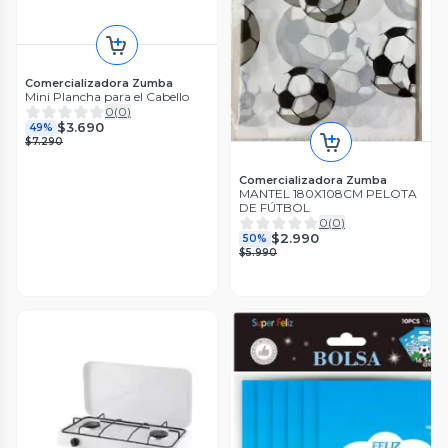
Comercializadora Zumba
Mini Plancha para el Cabello
0
(
0
)
$3.690
49%
$7.290
Comercializadora Zumba
MANTEL 180X108CM PELOTA
DE FÚTBOL
0
(
0
)
$2.990
50%
$5.990