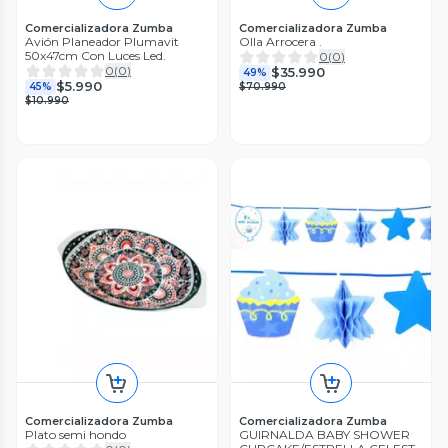
Comercializadora Zumba
Comercializadora Zumba
Avión Planeador Plumavit
Olla Arrocera .
50x47cm Con Luces Led.
0
(
0
)
0
(
0
)
$35.990
49%
$5.990
45%
$70.990
$10.990
Comercializadora Zumba
Comercializadora Zumba
Plato semi hondo
GUIRNALDA BABY SHOWER