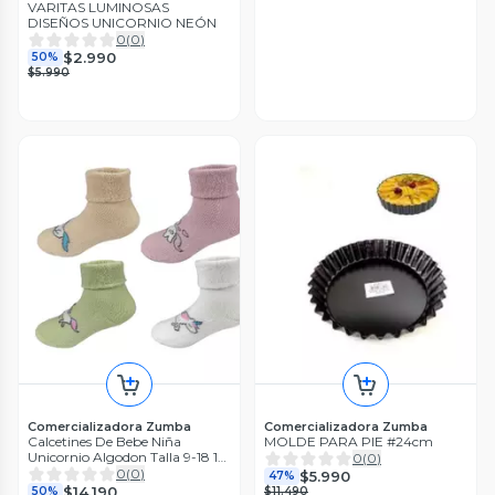
VARITAS LUMINOSAS
DISEÑOS UNICORNIO NEÓN
0
(
0
)
$2.990
50%
$5.990
Comercializadora Zumba
Comercializadora Zumba
Calcetines De Bebe Niña
MOLDE PARA PIE #24cm
Unicornio Algodon Talla 9-18 12
0
(
0
)
Unid
0
(
0
)
$5.990
47%
$14.190
50%
$11.490