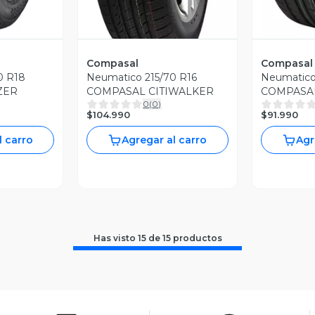
Compasal
Compasal
0 R18
Neumatico 215/70 R16
Neumatico
ZER
COMPASAL CITIWALKER
COMPASA
0
(
0
)
$104.990
$91.990
l carro
Agregar al carro
Agr
Has visto
15
de
15
productos