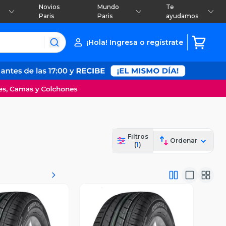
Novios
Mundo
Te
Paris
Paris
ayudamos
¡Hola! Ingresa o regístrate
Filtros
Ordenar
(
1
)