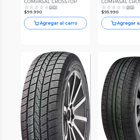
COMPASAL CROSSTOP
COMPASAL CRO
0
(
0
)
0
(
0
)
$99.990
$95.990
Agregar al carro
Agregar a
Vista P
Vista Previa