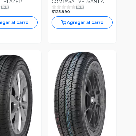
L BLAZER
COMPASAL VERSANT AT
0
(
0
)
0
(
0
)
$125.990
egar al carro
Agregar al carro
Vista Previa
ista Previa