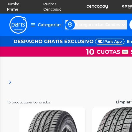
Jumbo
Puntos
Prime
Cencosud
Categorías
Entregar en Las Condes
15
productos encontrados
Limpiar f