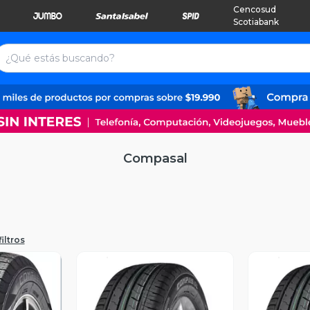
Cencosud
Scotiabank
Compasal
iltros