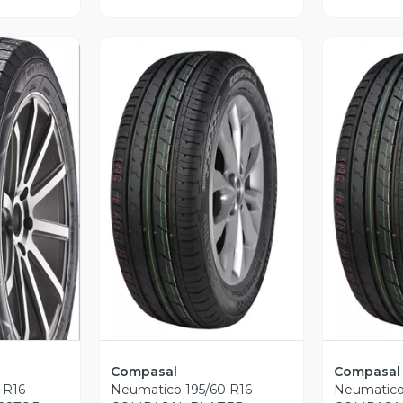
Vista Previa
V
revia
Compasal
Compasal
 R16
Neumatico 195/60 R16
Neumatico