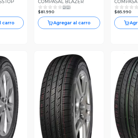
SSTOP
COMPASAL BLAZER
COMPASA
0
(
0
)
$81.990
$85.990
l carro
Agregar al carro
Agr
revia
V
Vista Previa