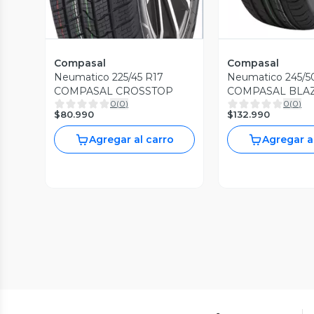
Compasal
Compasal
Neumatico 225/45 R17
Neumatico 245/5
COMPASAL CROSSTOP
COMPASAL BLA
0
(
0
)
0
(
0
)
$80.990
$132.990
Agregar al carro
Agregar a