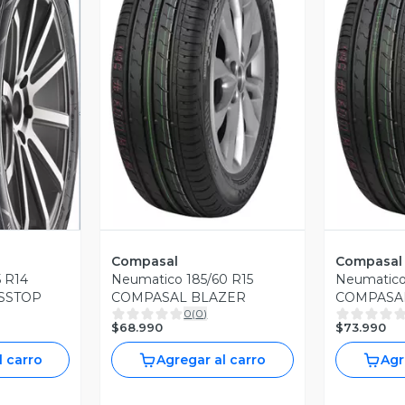
Vista Previa
V
revia
Compasal
Compasal
5 R14
Neumatico 185/60 R15
Neumatico
SSTOP
COMPASAL BLAZER
COMPASA
0
(
0
)
$68.990
$73.990
l carro
Agregar al carro
Agr