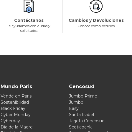
Contáctanos
Cambios y Devoluciones
Te ayudamos con dudas y
Conoce cómo pedirlos
solicitudes
Mundo Paris
Cencosud
Vende en Paris
Jumbo Prime
Sostenibilidad
Jumbo
Black Friday
Easy
Cyber Monday
Santa Isabel
Cyberday
Tarjeta Cencosud
Día de la Madre
Scotiabank