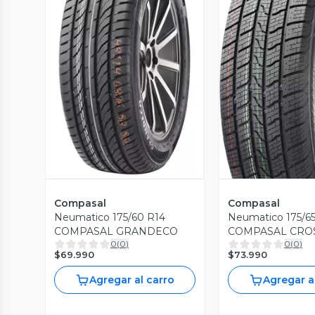
Vista Previa
Vista P
Compasal
Compasal
Neumatico 175/60 R14
Neumatico 175/6
COMPASAL GRANDECO
COMPASAL CRO
0
(
0
)
0
(
0
)
$69.990
$73.990
Agregar al carro
Agregar a