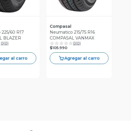
Compasal
 225/60 R17
Neumatico 215/75 R16
L BLAZER
COMPASAL VANMAX
0
(
0
)
0
(
0
)
$105.990
egar al carro
Agregar al carro