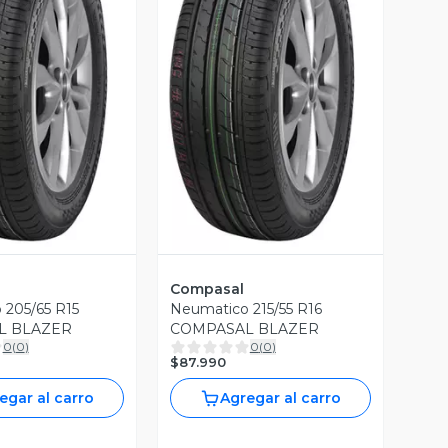
ista Previa
Vista Previa
Compasal
 205/65 R15
Neumatico 215/55 R16
L BLAZER
COMPASAL BLAZER
0
(
0
)
0
(
0
)
$87.990
egar al carro
Agregar al carro