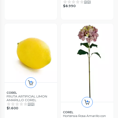
para Interiores y Vitrinas
0
(
0
)
$8.990
COREL
FRUTA ARTIFICIAL LIMON
AMARILLO COREL
0
(
0
)
$1.600
COREL
Hortensia Rosa Amarillo con