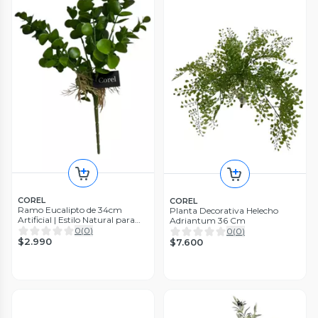
COREL
COREL
Ramo Eucalipto de 34cm
Planta Decorativa Helecho
Artificial | Estilo Natural para
Adriantum 36 Cm
Interiores y Vitrinas
0
(
0
)
0
(
0
)
$2.990
$7.600