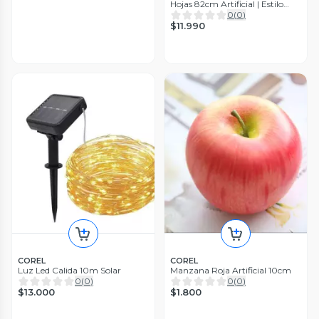
Hojas 82cm Artificial | Estilo
Natural para Interiores y
0
(
0
)
Vitrinas
$11.990
COREL
COREL
Luz Led Calida 10m Solar
Manzana Roja Artificial 10cm
0
(
0
)
0
(
0
)
$13.000
$1.800