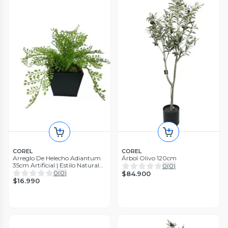
COREL
COREL
Arreglo De Helecho Adiantum
Árbol Olivo 120cm
35cm Artificial | Estilo Natural
0
(
0
)
para Interiores y Vitrinas
0
(
0
)
$84.900
$16.990