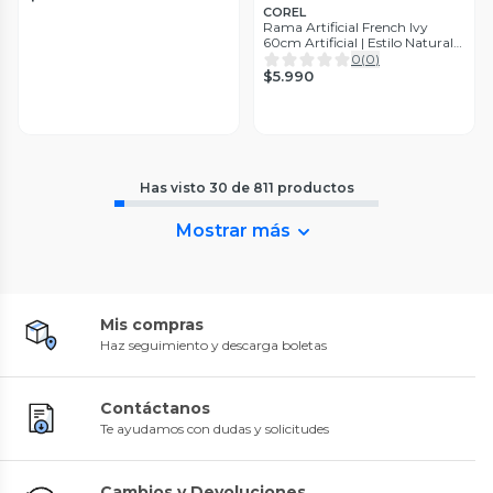
COREL
Rama Artificial French Ivy
60cm Artificial | Estilo Natural
para Interiores y Vitrinas
0
(
0
)
$5.990
Has visto
30
de
811
productos
Mostrar más
Mis compras
Haz seguimiento y descarga boletas
Contáctanos
Te ayudamos con dudas y solicitudes
Cambios y Devoluciones