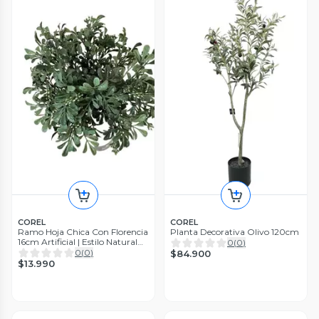
COREL
COREL
Ramo Hoja Chica Con Florencia
Planta Decorativa Olivo 120cm
16cm Artificial | Estilo Natural
0
(
0
)
para Interiores y Vitrinas
0
(
0
)
$84.900
$13.990