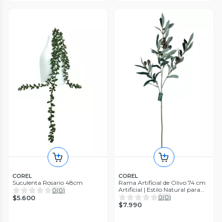
COREL
COREL
Suculenta Rosario 48cm
Rama Artificial de Olivo 74 cm
Artificial | Estilo Natural para
0
(
0
)
Interiores y Vitrinas
0
(
0
)
$5.600
$7.990