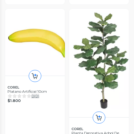
COREL
Platano Artificial 10cm
0
(
0
)
$1.800
COREL
Planta Decorativa Arbol De