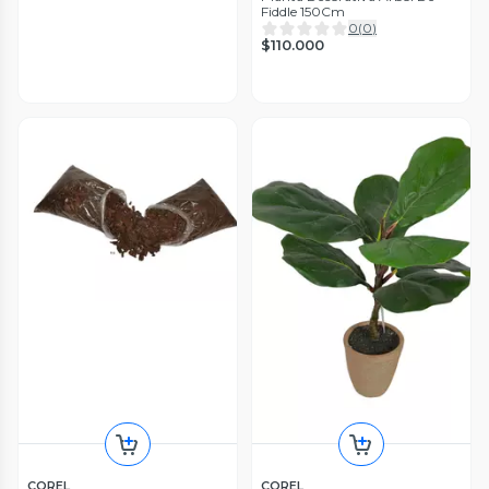
Fiddle 150Cm
0
(
0
)
$110.000
COREL
COREL