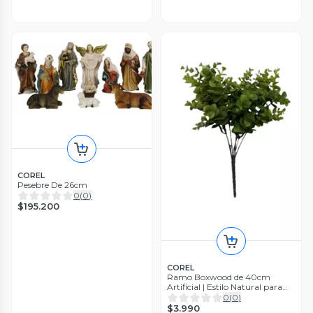
COREL
Pesebre De 26cm
0
(
0
)
$195.200
COREL
Ramo Boxwood de 40cm
Artificial | Estilo Natural para
Interiores y Vitrinas
0
(
0
)
$3.990