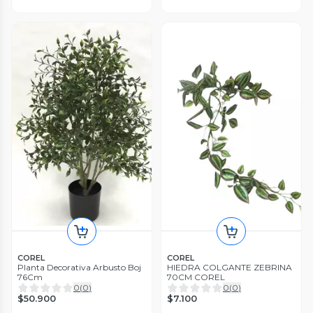
COREL
COREL
Planta Decorativa Arbusto Boj
HIEDRA COLGANTE ZEBRINA
76Cm
70CM COREL
0
(
0
)
0
(
0
)
$50.900
$7.100