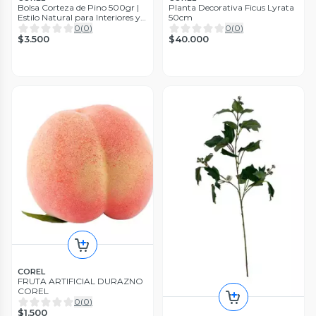
Bolsa Corteza de Pino 500gr |
Planta Decorativa Ficus Lyrata
Estilo Natural para Interiores y
50cm
Vitrinas
0
(
0
)
0
(
0
)
$3.500
$40.000
COREL
FRUTA ARTIFICIAL DURAZNO
COREL
0
(
0
)
$1.500