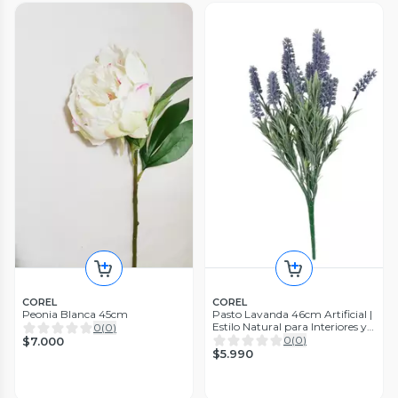
COREL
COREL
Peonia Blanca 45cm
Pasto Lavanda 46cm Artificial |
Estilo Natural para Interiores y
0
(
0
)
Vitrinas
0
(
0
)
$7.000
$5.990