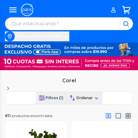
Entregar en Las Condes
Corel
Filtros (
1
)
Ordenar
811
productos encontrados