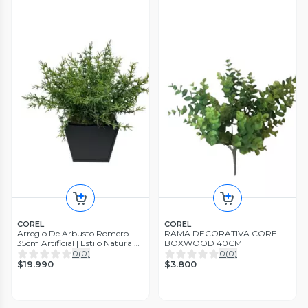
COREL
COREL
Arreglo De Arbusto Romero
RAMA DECORATIVA COREL
35cm Artificial | Estilo Natural
BOXWOOD 40CM
para Interiores y Vitrinas
0
(
0
)
0
(
0
)
$19.990
$3.800