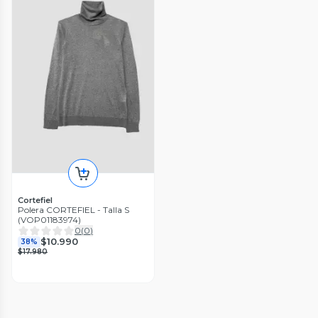
Cortefiel
Polera CORTEFIEL - Talla S
(VOP01183974)
0
(
0
)
$10.990
38%
$17.980