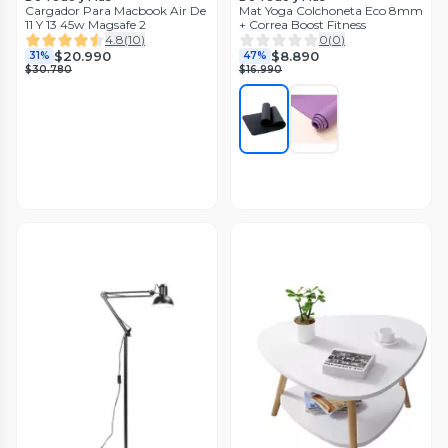
Cargador Para Macbook Air De
Mat Yoga Colchoneta Eco 8mm
11 Y 13 45w Magsafe 2
+ Correa Boost Fitness
4.8
(
10
)
0
(
0
)
$20.990
$8.890
31%
47%
$30.780
$16.990