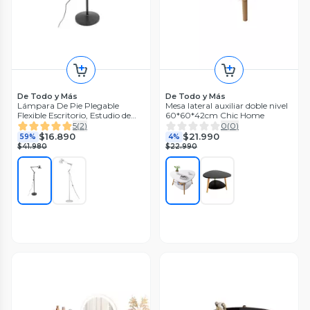
De Todo y Más
De Todo y Más
Lámpara De Pie Plegable
Mesa lateral auxiliar doble nivel
Flexible Escritorio, Estudio de
60*60*42cm Chic Home
Dibujo
5
(
2
)
0
(
0
)
$16.890
$21.990
59%
4%
$41.980
$22.990