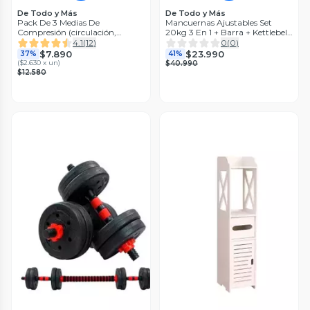
De Todo y Más
De Todo y Más
Pack De 3 Medias De
Mancuernas Ajustables Set
Compresión (circulación,
20kg 3 En 1 + Barra + Kettlebell
Várices, Otros) TALLAS
Boost Fitness
4.1
(
12
)
0
(
0
)
$7.890
$23.990
37%
41%
(
$2.630 x un
)
$40.990
$12.580