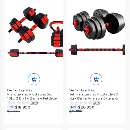
De Todo y Más
De Todo y Más
Mancuernas Ajustables Set
Set Mancuernas Ajustable 20
10kg 3 En 1 + Barra + Kettlebell
Kg - Barra Armable Extensión
0
(
0
)
0
(
0
)
$18.890
$20.990
0%
41%
$18.990
$35.990