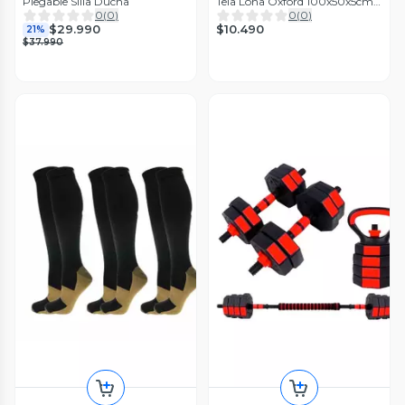
Plegable Silla Ducha
Tela Lona Oxford 100x50x5cm /
Ejercicio Boost Fitness
0
(
0
)
0
(
0
)
$10.490
$29.990
21%
$37.990