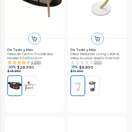
De Todo y Más
De Todo y Más
Mesa de Centro Ovoide dos
Mesa Redonda Living Lateral,
Niveles 90x50x42cm
Mesa Auxiliar diseño mármol
Chic Home
4.6
(
8
)
0
(
0
)
$28.990
$8.890
40%
19%
$48.980
$10.990