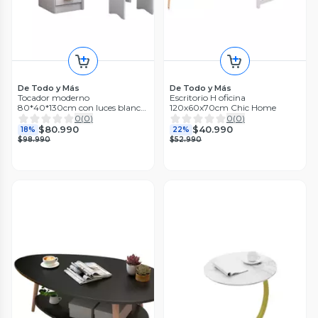
De Todo y Más
De Todo y Más
Tocador moderno
Escritorio H oficina
80*40*130cm con luces blanco
120x60x70cm Chic Home
Chic Home
0
(
0
)
0
(
0
)
$80.990
$40.990
18%
22%
$98.990
$52.990