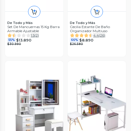
De Todo y Más
De Todo y Más
Set De Mancuernas 15 Kg Barra
Cecilia Estante De Baño
Armable Ajustable
Organizador Multiuso
1.5
(
2
)
4.4
(
26
)
$13.890
$8.890
55%
66%
$30.990
$26.580