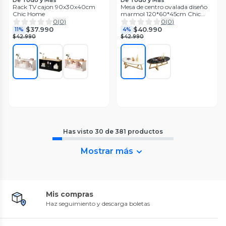
Rack TV cajon 90x30x40cm
Mesa de centro ovalada diseño
Chic Home
marmol 120*60*45cm Chic
Home
0
(
0
)
0
(
0
)
$37.990
$40.990
11%
4%
$42.990
$42.990
Has visto
30
de
381
productos
Mostrar más
Mis compras
Haz seguimiento y descarga boletas