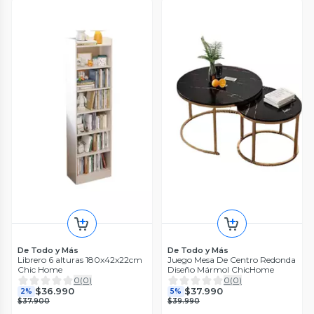
De Todo y Más
De Todo y Más
Librero 6 alturas 180x42x22cm
Juego Mesa De Centro Redonda
Chic Home
Diseño Mármol ChicHome
0
(
0
)
0
(
0
)
$36.990
$37.990
2%
5%
$37.900
$39.990