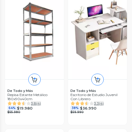
De Todo y Más
De Todo y Más
Repisa Estante Metálico
Escritorio de Estudio Juvenil
180x90x40cm
Con Librero
3.8
(
4
)
3.3
(
4
)
$19.980
$36.990
64%
38%
$55.980
$59.990