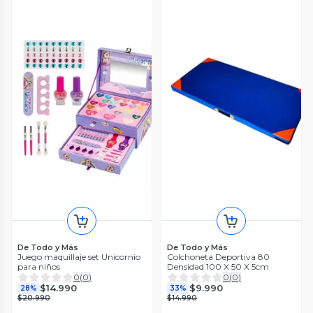
De Todo y Más
De Todo y Más
Juego maquillaje set Unicornio
Colchoneta Deportiva 80
para niños
Densidad 100 X 50 X 5cm
0
(
0
)
0
(
0
)
$14.990
$9.990
28%
33%
$20.990
$14.990