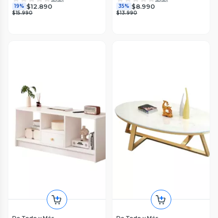
$12.890
$8.990
19%
35%
$15.990
$13.990
De Todo y Más
De Todo y Más