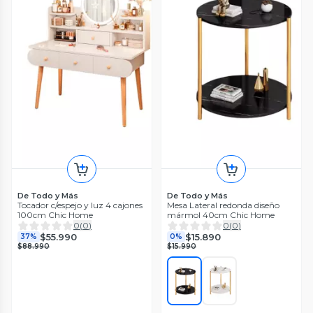
De Todo y Más
De Todo y Más
Tocador c/espejo y luz 4 cajones
Mesa Lateral redonda diseño
100cm Chic Home
mármol 40cm Chic Home
0
(
0
)
0
(
0
)
$55.990
$15.890
37%
0%
$88.990
$15.990