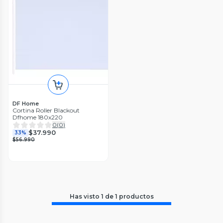
DF Home
Cortina Roller Blackout
Dfhome 180x220
0
(
0
)
$37.990
33%
$56.990
Has visto
1
de
1
productos