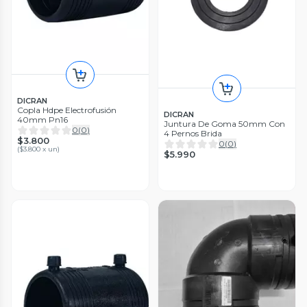
DICRAN
Copla Hdpe Electrofusión
DICRAN
40mm Pn16
Juntura De Goma 50mm Con
0
(
0
)
4 Pernos Brida
$3.800
0
(
0
)
(
$3.800 x un
)
$5.990