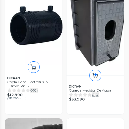
DICRAN
Copla Hdpe Electrofusi n
110mm Pn16
DICRAN
0
(
0
)
Guarda Medidor De Agua
$12.990
0
(
0
)
(
$12.990 x un
)
$33.990