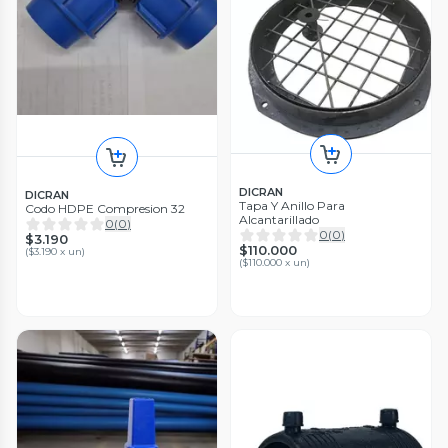
DICRAN
DICRAN
Tapa Y Anillo Para
Codo HDPE Compresion 32
Alcantarillado
0
(
0
)
0
(
0
)
$3.190
$110.000
(
$3.190 x un
)
(
$110.000 x un
)