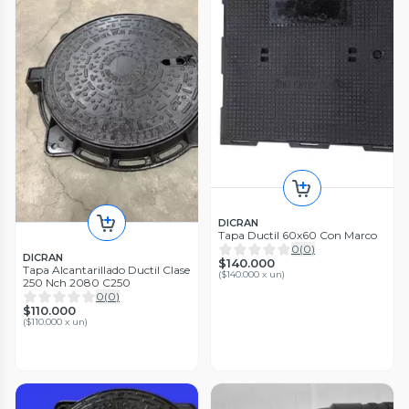
DICRAN
Tapa Ductil 60x60 Con Marco
0
(
0
)
DICRAN
$140.000
Tapa Alcantarillado Ductil Clase
(
$140.000 x un
)
250 Nch 2080 C250
0
(
0
)
$110.000
(
$110.000 x un
)