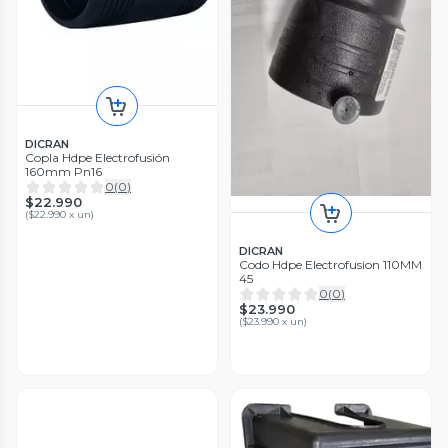
DICRAN
Copla Hdpe Electrofusión
160mm Pn16
0
(
0
)
$22.990
(
$22.990 x un
)
DICRAN
Codo Hdpe Electrofusion 110MM
45
0
(
0
)
$23.990
(
$23.990 x un
)