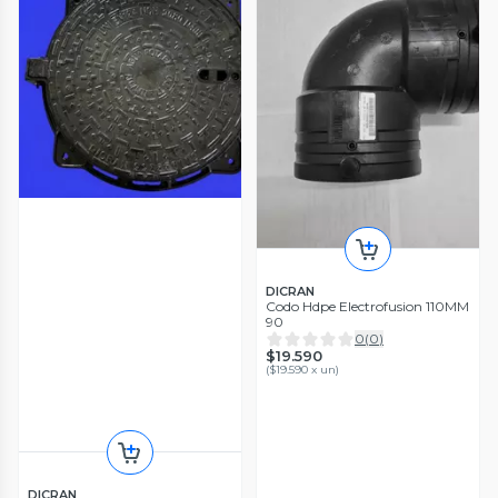
DICRAN
Codo Hdpe Electrofusion 110MM
90
0
(
0
)
$19.590
(
$19.590 x un
)
DICRAN