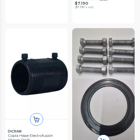
$7.190
(
$7.190 x un
)
DICRAN
Copla Hdpe Electrofusión
63mm Pn16