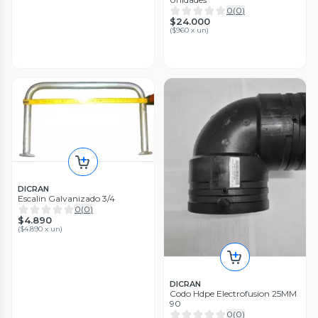
0
(
0
)
$24.000
(
$960 x un
)
DICRAN
Escalin Galvanizado 3/4
0
(
0
)
$4.890
(
$4.890 x un
)
DICRAN
Codo Hdpe Electrofusion 25MM
90
0
(
0
)