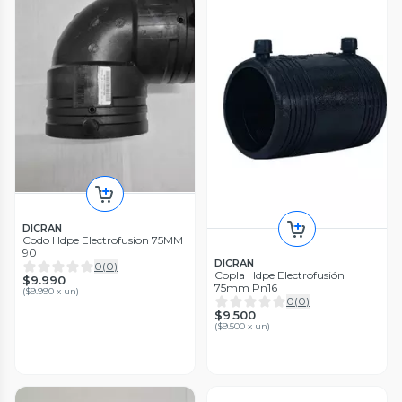
DICRAN
Codo Hdpe Electrofusion 75MM
90
DICRAN
0
(
0
)
Copla Hdpe Electrofusión
$9.990
75mm Pn16
(
$9.990 x un
)
0
(
0
)
$9.500
(
$9.500 x un
)