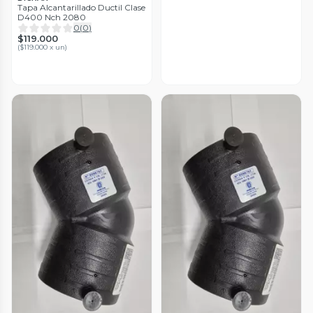
Tapa Alcantarillado Ductil Clase
D400 Nch 2080
0
(
0
)
$119.000
(
$119.000 x un
)