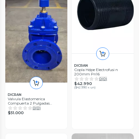
DICRAN
Copla Hdpe Electrofusi n
200mm Pn16
0
(
0
)
$42.990
(
$42.990 x un
)
DICRAN
Valvula Elastomerica
Compuerta 2 Pulgadas
(50mm)
0
(
0
)
$51.000