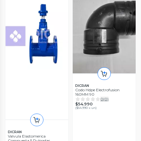
DICRAN
Codo Hdpe Electrofusion
160MM 90
0
(
0
)
$54.990
(
$54.990 x un
)
DICRAN
Valvula Elastomerica
Compuerta 5 Pulgadas