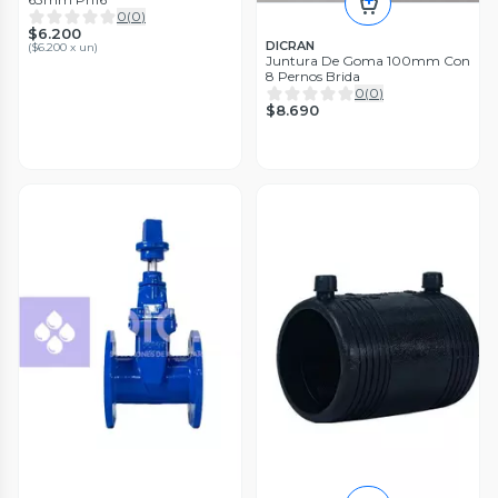
0
(
0
)
$6.200
DICRAN
(
$6.200 x un
)
Juntura De Goma 100mm Con
8 Pernos Brida
0
(
0
)
$8.690