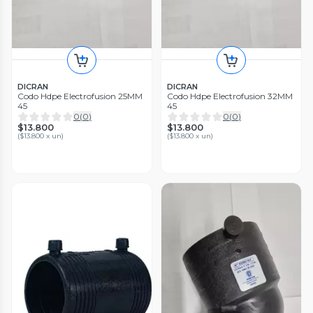
DICRAN
DICRAN
Codo Hdpe Electrofusion 25MM
Codo Hdpe Electrofusion 32MM
45
45
0
(
0
)
0
(
0
)
$13.800
$13.800
(
$13.800 x un
)
(
$13.800 x un
)