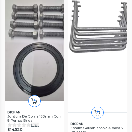
DICRAN
Juntura De Goma 150mm Con
8 Pernos Brida
DICRAN
0
(
0
)
Escalin Galvanizado 3 4 pack 5
$14.520
Unidades