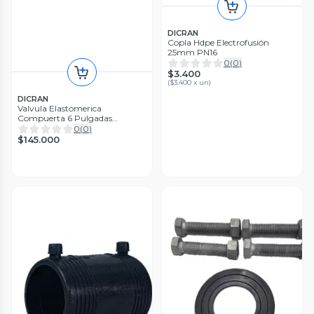
DICRAN
Copla Hdpe Electrofusión
25mm PN16
0
(
0
)
$3.400
(
$3.400 x un
)
DICRAN
Valvula Elastomerica
Compuerta 6 Pulgadas
(150mm)
0
(
0
)
$145.000