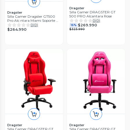
Dragster
Silla Gamer DRAGSTER GT
Dragster
500 PRO Alcantara Rose
Silla Gamer Dragster GT500
0
(
0
)
Pro Alc ntara Miami Soporte m
x 180 kg Apoya 4D Reclinaci n
$269.990
0
(
0
)
16%
180
$264.990
$323.990
Dragster
Dragster
Silla Gamer DRAGSTER GT
Silla Gamer DRAGSTER GT