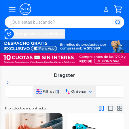
Entregar en Las Condes
Dragster
Filtros (
1
)
Ordenar
11
productos encontrados