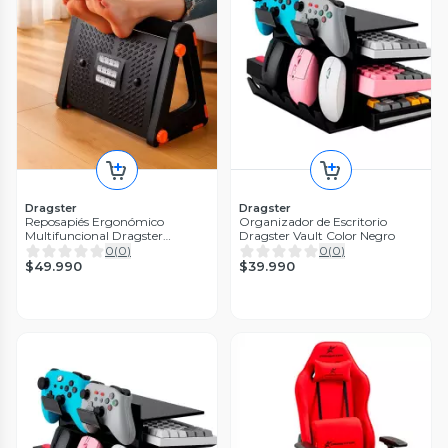
Dragster
Dragster
Reposapiés Ergonómico
Organizador de Escritorio
Multifuncional Dragster
Dragster Vault Color Negro
ErgoStep Ajustable con Masaje
0
(
0
)
0
(
0
)
$49.990
$39.990