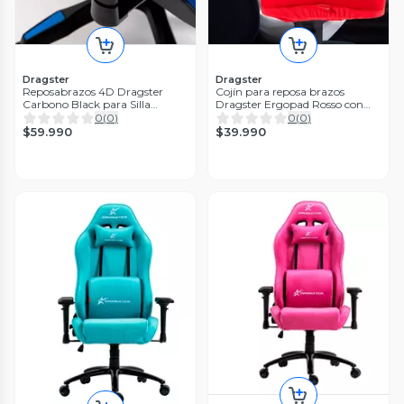
Dragster
Dragster
Reposabrazos 4D Dragster
Cojín para reposa brazos
Carbono Black para Silla
Dragster Ergopad Rosso con
Gamer | Pack 2
Memory Cloud para Sillas de
0
(
0
)
0
(
0
)
escritorio
$59.990
$39.990