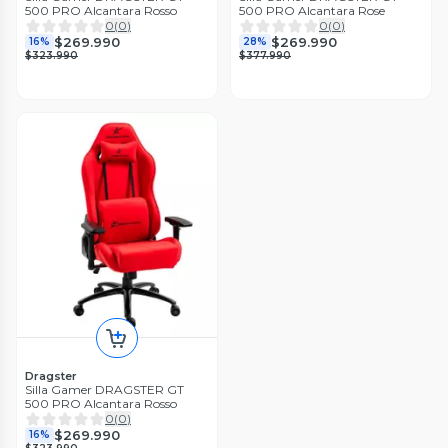
500 PRO Alcantara Rosso
500 PRO Alcantara Rose
0
(
0
)
0
(
0
)
$269.990
$269.990
16%
28%
$323.990
$377.990
Dragster
Silla Gamer DRAGSTER GT
500 PRO Alcantara Rosso
0
(
0
)
$269.990
16%