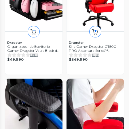
Dragster
Dragster
Organizador de Escritorio
Silla Gamer Dragster GT500
Gamer Dragster Vault Black de
PRO Alcantara Series™
Acrílico con 3 Bandejas
Reclinable 180° Reposabrazos
0
(
0
)
0
(
0
)
4D hasta 180 kg
$49.990
$349.990