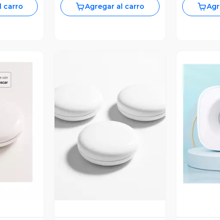
l carro
Agregar al carro
Agr
revia
Vista Previa
V