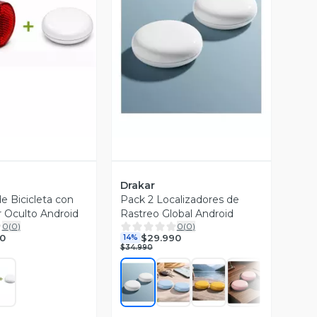
ista Previa
Vista Previa
Drakar
e Bicicleta con
Pack 2 Localizadores de
r Oculto Android
Rastreo Global Android
0
(
0
)
0
(
0
)
0
$29.990
14%
$34.990