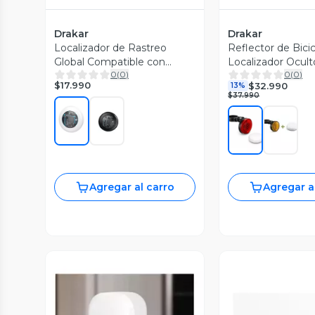
Drakar
Drakar
Localizador de Rastreo
Reflector de Bici
Global Compatible con
Localizador Ocult
0
(
0
)
0
(
0
)
Apple
$17.990
$32.990
13%
$37.990
Agregar al carro
Agregar a