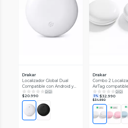
Vista Previa
Vista P
Drakar
Drakar
Localizador Global Dual
Combo 2 Localiz
Compatible con Android y
AirTag compatibl
0
(
0
)
0
(
0
)
Apple
Rastreo Inteligen
$20.990
$32.990
5%
Doble Pack
$34.990