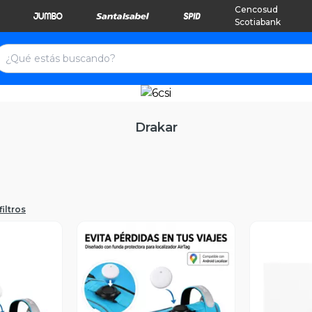
Cencosud
Scotiabank
Drakar
filtros