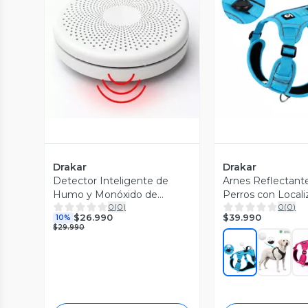
Vista Previa
Vista P
Drakar
Drakar
Detector Inteligente de
Arnes Reflectant
Humo y Monóxido de
Perros con Locali
0
(
0
)
0
(
0
)
Carbono WiFi
Apple
$39.990
$26.990
10%
$29.990