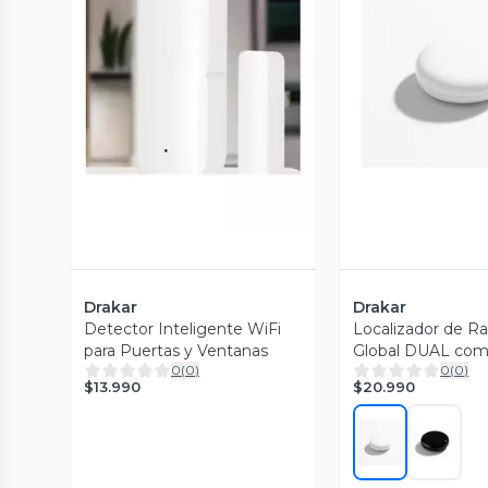
Vista Previa
Vista P
Drakar
Drakar
Detector Inteligente WiFi
Localizador de Ra
para Puertas y Ventanas
Global DUAL com
0
(
0
)
0
(
0
)
Android y Apple
$13.990
$20.990