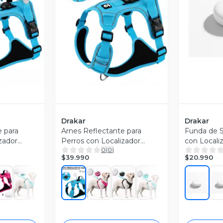
revia
Vista Previa
V
Drakar
Drakar
e para
Arnes Reflectante para
Funda de Si
zador
Perros con Localizador
con Locali
0
(
0
)
Android
con Apple
$39.990
$20.990