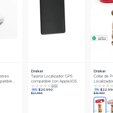
revia
Vista Previa
V
Drakar
Drakar
streo
Tarjeta Localizador GPS
Collar de P
patible
compatible con Apple/iOS
Localizado
0
(
0
)
Global App
$20.990
$22.99
16%
11%
$24.990
$25.990