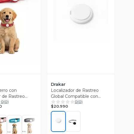
ista Previa
Vista Previa
Drakar
erro con
Localizador de Rastreo
r de Rastreo
Global Compatible con
0
(
0
)
0
(
0
)
le
Apple Con Funda Llavero
$20.990
0