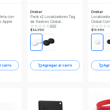
Drakar
Drakar
cleta con
Pack x2 Localizadores Tag
Localizado
o Apple
de Rastreo Global
Global Com
0
(
0
)
Compatibles con Apple
Apple
$34.990
$19.990
l carro
Agregar al carro
Agr