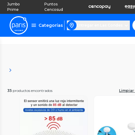
Jumbo
Puntos
Prime
Cencosud
Categorías
Entregar en Las Condes
35
productos encontrados
Limpiar 