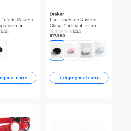
Drakar
r Tag de Rastreo
Localizador de Rastreo
patible con
Global Compatible con
0
(
0
)
0
(
0
)
Android
$17.990
egar al carro
Agregar al carro