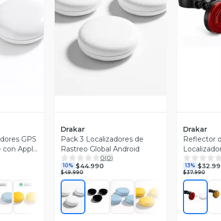
revia
Vista Previa
V
Drakar
Drakar
adores GPS
Pack 3 Localizadores de
Reflector d
e con Apple
Rastreo Global Android
Localizado
0
(
0
)
te en
$44.990
$32.99
10%
13%
$49.990
$37.990