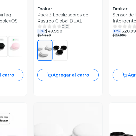
Drakar
Drakar
AirTag
Pack 3 Localizadores de
Sensor de
pple/iOS
Rastreo Global DUAL
Inteligent
0
(
0
)
$49.990
$20.9
9%
12%
$54.990
$23.990
l carro
Agregar al carro
Agr