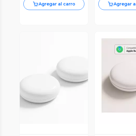
Agregar al carro
Agregar a
Vista Previa
Vista P