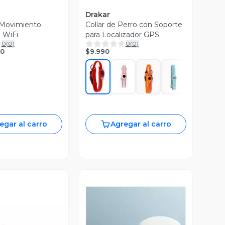
Drakar
 Movimiento
Collar de Perro con Soporte
e WiFi
para Localizador GPS
0
(
0
)
0
(
0
)
$9.990
90
egar al carro
Agregar al carro