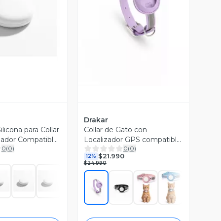
ista Previa
Vista Previa
Drakar
licona para Collar
Collar de Gato con
zador Compatible
Localizador GPS compatible
0
(
0
)
0
(
0
)
con Android Seguridad para
$21.990
12%
tu Mascota
$24.990