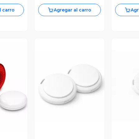
l carro
Agregar al carro
Agr
revia
Vista Previa
V