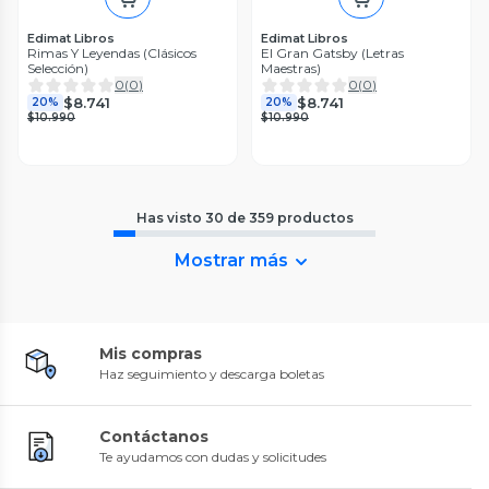
Edimat Libros
Edimat Libros
Rimas Y Leyendas (Clásicos
El Gran Gatsby (Letras
Selección)
Maestras)
0
(
0
)
0
(
0
)
$8.741
$8.741
20%
20%
$10.990
$10.990
Has visto
30
de
359
productos
Mostrar más
Mis compras
Haz seguimiento y descarga boletas
Contáctanos
Te ayudamos con dudas y solicitudes