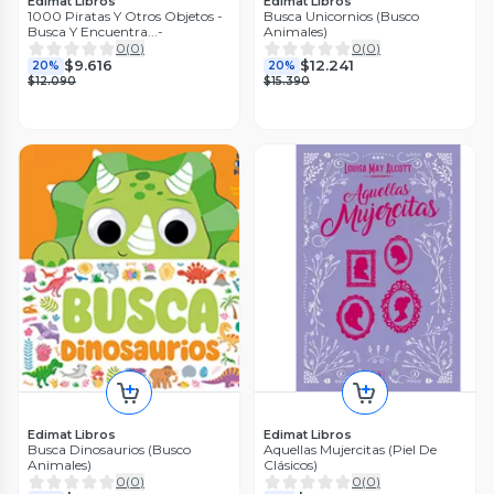
Edimat Libros
Edimat Libros
1000 Piratas Y Otros Objetos -
Busca Unicornios (Busco
Busca Y Encuentra...-
Animales)
0
(
0
)
0
(
0
)
$9.616
$12.241
20%
20%
$12.090
$15.390
Edimat Libros
Edimat Libros
Busca Dinosaurios (Busco
Aquellas Mujercitas (Piel De
Animales)
Clásicos)
0
(
0
)
0
(
0
)