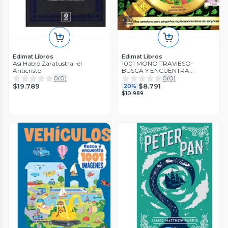
Edimat Libros
Edimat Libros
Así Habló Zaratustra -el
1001 MONO TRAVIESO-
Anticristo
BUSCA Y ENCUENTRA...
0
(
0
)
0
(
0
)
$19.789
$8.791
20%
$10.989