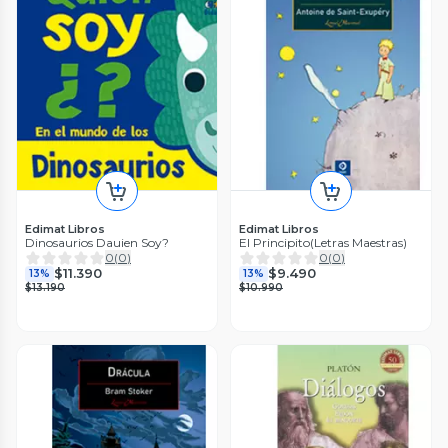
Edimat Libros
Edimat Libros
Dinosaurios Dauien Soy?
El Principito(Letras Maestras)
0
(
0
)
0
(
0
)
$11.390
$9.490
13%
13%
$13.190
$10.990