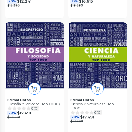
$12.241
$16.615
20%
13%
$15.390
$19.290
Edimat Libros
Edimat Libros
Filosofia Y Sociedad (Top 1.000)
Ciencia Y Naturaleza (Top
1.000)
0
(
0
)
0
(
0
)
$17.491
20%
$17.491
$21.990
20%
$21.990