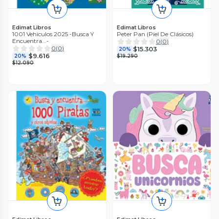
Edimat Libros
Edimat Libros
1001 Vehiculos 2025 -Busca Y
Peter Pan (Piel De Clásicos)
Encuentra...-
0
(
0
)
0
(
0
)
$15.303
20%
$9.616
20%
$19.290
$12.090