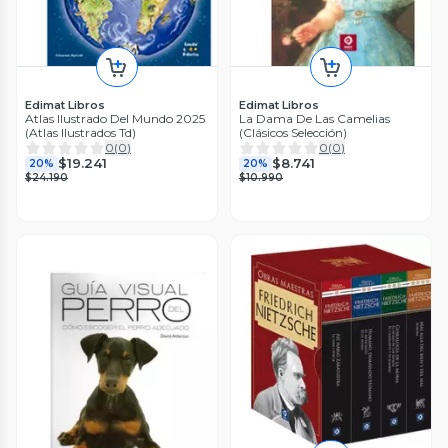
Edimat Libros
Edimat Libros
Atlas Ilustrado Del Mundo 2025
La Dama De Las Camelias
(Atlas Ilustrados Td)
(Clásicos Selección)
0
(
0
)
0
(
0
)
$19.241
$8.741
20%
20%
$24.190
$10.990