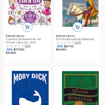
Edimat Libros
Edimat Libros
Cuentos De Bailarinas -Mi
El Príncipe (Letras Maestras)
Primer Libro De...TDA
0
(
0
)
0
(
0
)
$8.741
20%
$17.591
20%
$10.990
$21.990