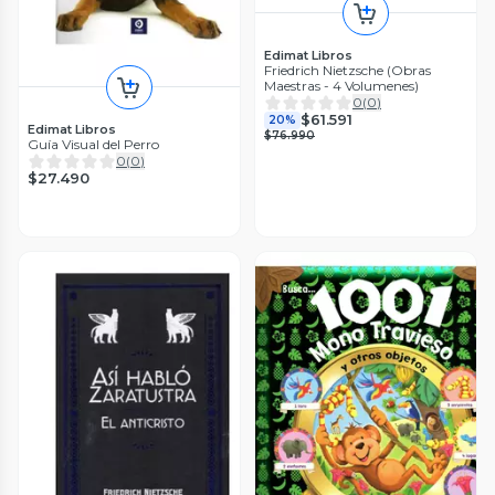
Edimat Libros
Friedrich Nietzsche (Obras
Maestras - 4 Volumenes)
0
(
0
)
$61.591
20%
Edimat Libros
$76.990
Guía Visual del Perro
0
(
0
)
$27.490