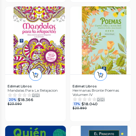
Edimat Libros
Edimat Libros
Mandalas Para La Relajacion
Hermanas Bronte Poemas
Volumen IV
0
(
0
)
0
(
0
)
$18.366
20%
$18.040
$23.090
13%
$20.890