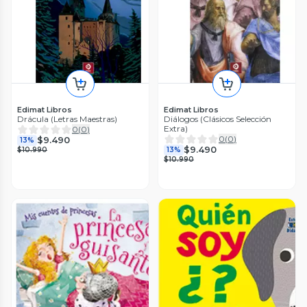
Edimat Libros
Edimat Libros
Drácula (Letras Maestras)
Diálogos (Clásicos Selección
Extra)
0
(
0
)
0
(
0
)
$9.490
13%
$9.490
$10.990
13%
$10.990