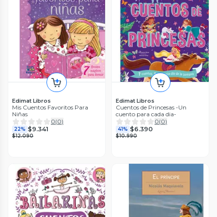
Edimat Libros
Edimat Libros
Mis Cuentos Favoritos Para
Cuentos de Princesas -Un
Niñas
cuento para cada dia-
0
(
0
)
0
(
0
)
$9.341
$6.390
22%
41%
$12.090
$10.990