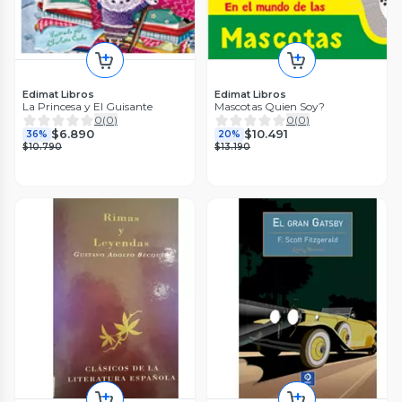
Edimat Libros
Edimat Libros
La Princesa y El Guisante
Mascotas Quien Soy?
0
(
0
)
0
(
0
)
$6.890
$10.491
36%
20%
$10.790
$13.190