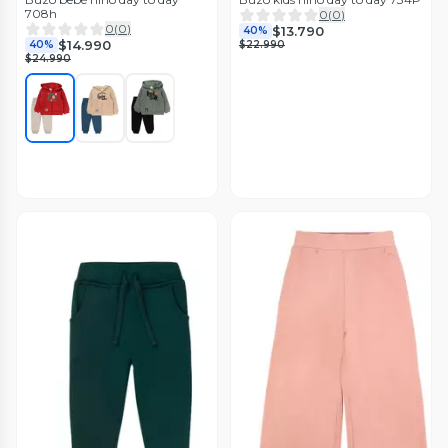
708h
0
(
0
)
0
(
0
)
$13.790
40%
$14.990
40%
$22.990
$24.990