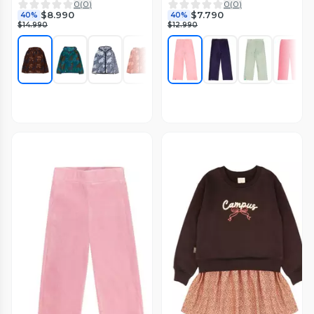
0
(
0
)
0
(
0
)
$8.990
$7.790
40%
40%
$14.990
$12.990