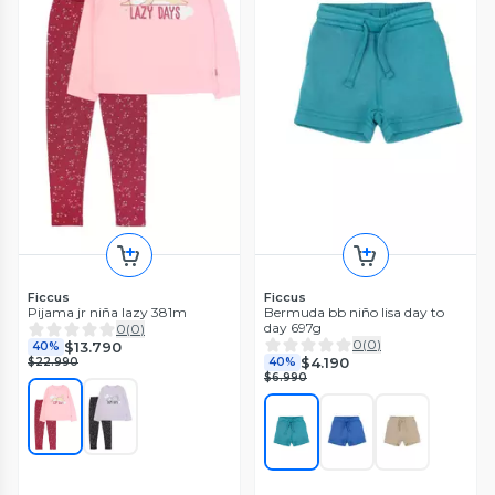
Ficcus
Ficcus
Pijama jr niña lazy 381m
Bermuda bb niño lisa day to
day 697g
0
(
0
)
0
(
0
)
$13.790
40%
$4.190
$22.990
40%
$6.990