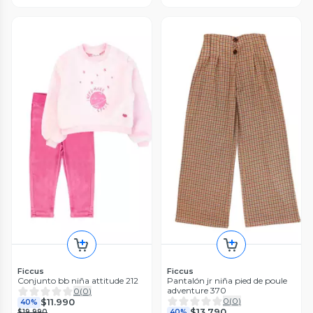
Ficcus
Ficcus
Conjunto bb niña attitude 212
Pantalón jr niña pied de poule
adventure 370
0
(
0
)
0
(
0
)
$11.990
40%
$13.790
$19.990
40%