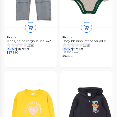
Ficcus
Ficcus
Jeans jr niño cargo squad 342
Body bb niño listado squad 136
0
(
0
)
0
(
0
)
$16.790
$5.990
40%
40%
(
$5.990 x un
)
$27.990
$9.990