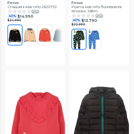
Ficcus
Ficcus
Chaqueta kids niño 2620732
Pijama kids niño fluorescente
dinosaur 268m
0
(
0
)
0
(
0
)
$14.990
40%
$13.790
$24.990
40%
$22.990