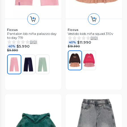
Ficcus
Ficcus
Pantalon bb niña palazzo day
Vestido kids niña squad 310v
to day 719
0
(
0
)
0
(
0
)
$11.990
40%
$5.990
40%
$19.990
$9.990