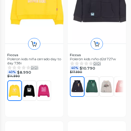
Ficcus
Ficcus
Poleron kids niña cerrado day to
Polerón kids niño d2d 727w
day 738i
0
(
0
)
0
(
0
)
$10.790
40%
$8.990
40%
$17.990
$14.990