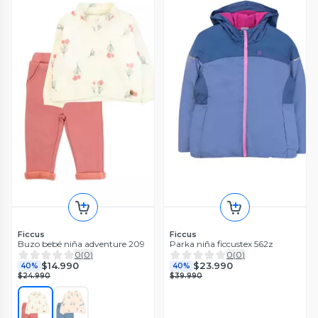
Ficcus
Ficcus
Buzo bebé niña adventure 209
Parka niña ficcustex 562z
0
(
0
)
0
(
0
)
$14.990
$23.990
40%
40%
$24.990
$39.990