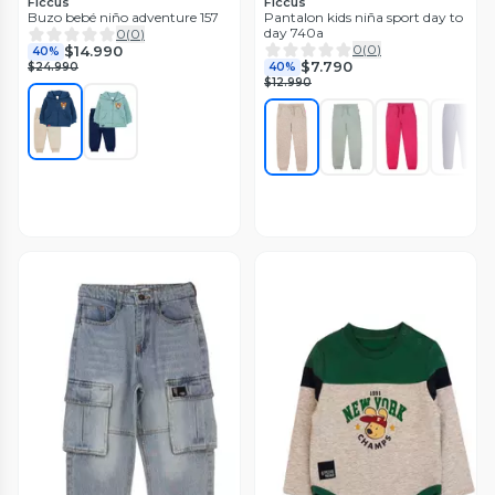
Ficcus
Ficcus
Buzo bebé niño adventure 157
Pantalon kids niña sport day to
day 740a
0
(
0
)
0
(
0
)
$14.990
40%
$7.790
$24.990
40%
$12.990