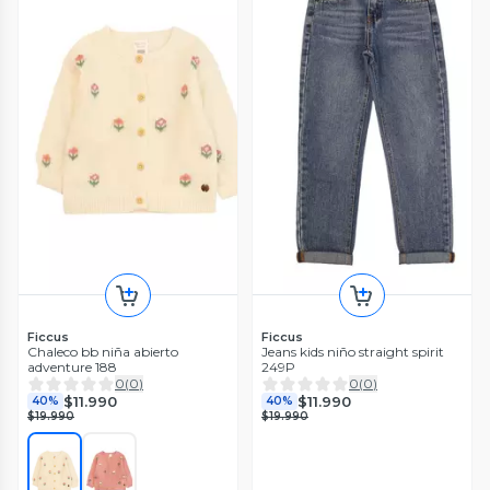
Ficcus
Ficcus
Chaleco bb niña abierto
Jeans kids niño straight spirit
adventure 188
249P
0
(
0
)
0
(
0
)
$11.990
$11.990
40%
40%
$19.990
$19.990