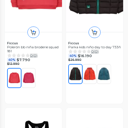
Ficcus
Ficcus
Polerón bb niña broderie squad
Parka kids niño day to day 733ñ
181
0
(
0
)
0
(
0
)
$16.190
40%
$7.790
40%
$26.990
$12.990