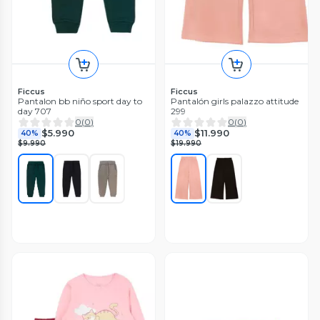
Ficcus
Ficcus
Pantalon bb niño sport day to
Pantalón girls palazzo attitude
day 707
299
0
(
0
)
0
(
0
)
$5.990
$11.990
40%
40%
$9.990
$19.990