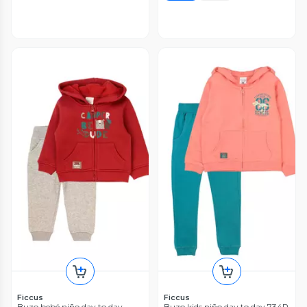
Ficcus
Ficcus
Buzo bebé niño day to day
Buzo kids niño day to day 734P