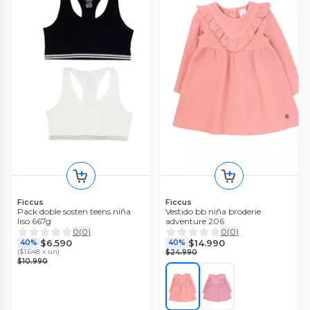
Ficcus
Ficcus
Pack doble sosten teens niña
Vestido bb niña broderie
liso 667g
adventure 206
0
(
0
)
0
(
0
)
$6.590
$14.990
40%
40%
(
$1.648 x un
)
$24.990
$10.990