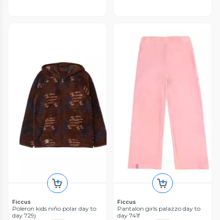
Ficcus
Ficcus
Poleron kids niño polar day to
Pantalon girls palazzo day to
day 729j
day 741f