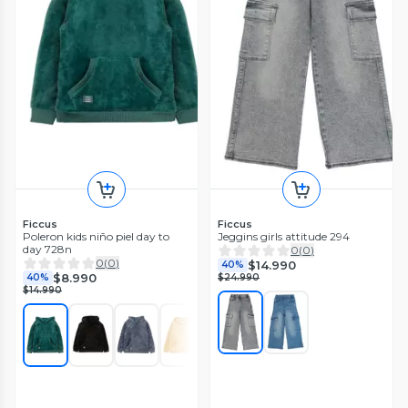
Ficcus
Ficcus
Poleron kids niño piel day to
Jeggins girls attitude 294
day 728n
0
(
0
)
0
(
0
)
$14.990
40%
$8.990
40%
$24.990
$14.990