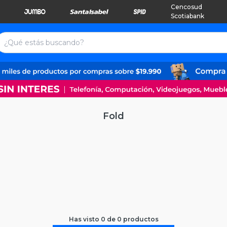
Cencosud
Scotiabank
Fold
Has visto
0
de
0
productos