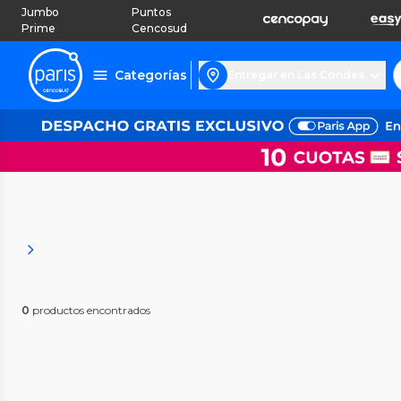
Jumbo
Puntos
Prime
Cencosud
Categorías
Entregar en Las Condes
0
productos encontrados