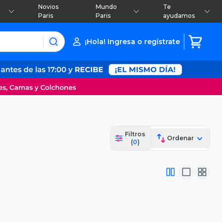
Novios
Mundo
Te
Paris
Paris
ayudamos
¡Hola! Ingresa o regístrate
Filtros
Ordenar
(
0
)