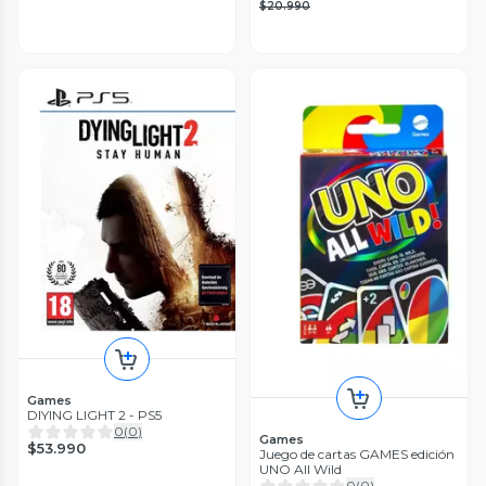
$20.990
Games
DIYING LIGHT 2 - PS5
0
(
0
)
Games
$53.990
Juego de cartas GAMES edición
UNO All Wild
0
(
0
)