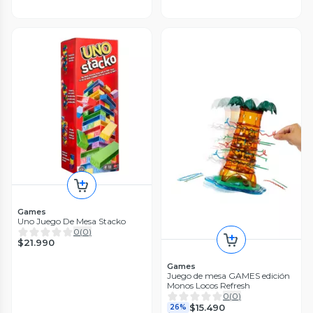
Games
Uno Juego De Mesa Stacko
0
(
0
)
$21.990
Games
Juego de mesa GAMES edición
Monos Locos Refresh
0
(
0
)
$15.490
26%