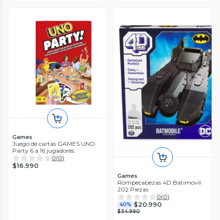
Games
Juego de cartas GAMES UNO
Party 6 a 16 jugadores
0
(
0
)
$16.990
Games
Rompecabezas 4D Batimovil
202 Piezas
0
(
0
)
$20.990
40%
$34.990