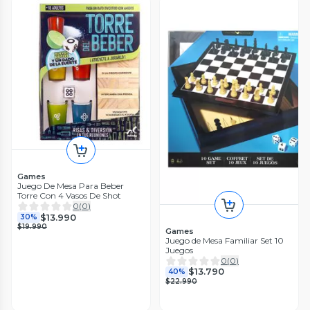
Games
Juego De Mesa Para Beber
Torre Con 4 Vasos De Shot
0
(
0
)
$13.990
30%
$19.990
Games
Juego de Mesa Familiar Set 10
Juegos
0
(
0
)
$13.790
40%
$22.990