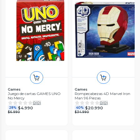
Games
Games
Juego de cartas GAMES UNO
Rompecabezas 4D Marvel Iron
No Mercy
Man 96 Piezas
0
(
0
)
0
(
0
)
$4.990
$20.990
28%
40%
$6.990
$34.990