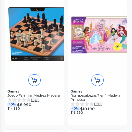
Games
Games
Juego Familiar Ajedrez Madera
Rompecabezas 7 en 1 Madera
Princesa
0
(
0
)
0
(
0
)
$8.990
40%
$10.190
$14.990
40%
$16.990