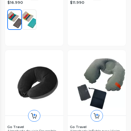
$16.990
$11.990
Go Travel
Go Travel
Almohada de viaje Reversible
Almohada Inflable para Viajes