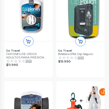
Go Travel
Go Travel
TAPONES DE OÍDOS
Billetera Rfid Clip Seguro
ADULTOS PARA PRESION
0
(
0
)
CABINA -EARPLANES
0
(
0
)
$15.990
$11.990