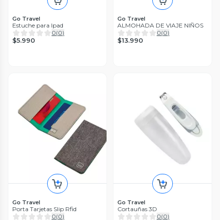
Go Travel
Go Travel
Estuche para Ipad
ALMOHADA DE VIAJE NIÑOS
0
(
0
)
0
(
0
)
$5.990
$13.990
Go Travel
Go Travel
Porta Tarjetas Slip Rfid
Cortauñas 3D
0
(
0
)
0
(
0
)