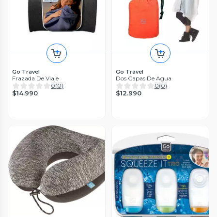
Go Travel
Go Travel
Frazada De Viaje
Dos Capas De Agua
0
(
0
)
0
(
0
)
$14.990
$12.990