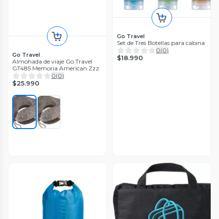
Go Travel
Set de Tres Botellas para cabina
0
(
0
)
Go Travel
$18.990
Almohada de viaje Go Travel
GT485 Memoria American Zzz
0
(
0
)
$25.990