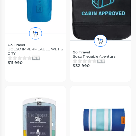
Go Travel
BOLSO IMPERMEABLE WET &
Go Travel
DRY
Bolso Plegable Aventura
0
(
0
)
0
(
0
)
$11.990
$32.990