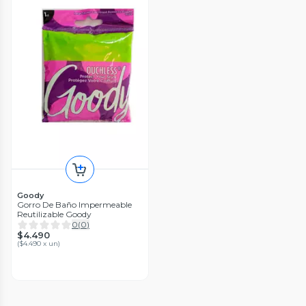
Goody
Gorro De Baño Impermeable
Reutilizable Goody
0
(
0
)
$4.490
(
$4.490 x un
)