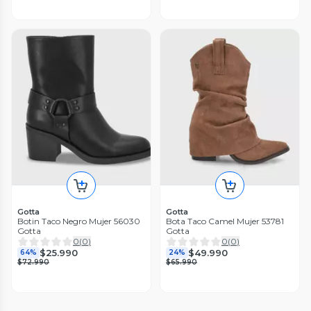
Gotta
Gotta
Botin Taco Negro Mujer 56030
Bota Taco Camel Mujer 53781
Gotta
Gotta
0
(
0
)
0
(
0
)
$25.990
$49.990
64%
24%
$72.990
$65.990