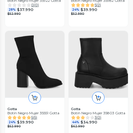
Botín Negro Mujer 35922 Gotta
Botín Negro Mujer 35982 Gotta
0
(
0
)
5
(
2
)
$37.990
$39.990
28%
24%
$52.990
$52.990
Gotta
Gotta
Botín Negro Mujer 35551 Gotta
Botín Negro Mujer 35803 Gotta
5
(
5
)
3
(
2
)
$39.990
$34.990
24%
44%
$52.990
$62.990