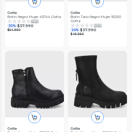
Gotta
Gotta
Botín Negro Mujer 45744 Gotta
Botin Taco Negro Mujer 55250
Gotta
0
(
0
)
0
(
0
)
$37.990
30%
$37.990
$54.990
24%
$49.990
Gotta
Gotta