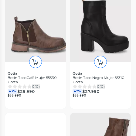
Gotta
Gotta
Botin TacoCafé Mujer 55330
Botin Taco Negro Mujer 55310
Gotta
Gotta
0
(
0
)
0
(
0
)
$29.990
$27.990
43%
47%
$52.990
$52.990