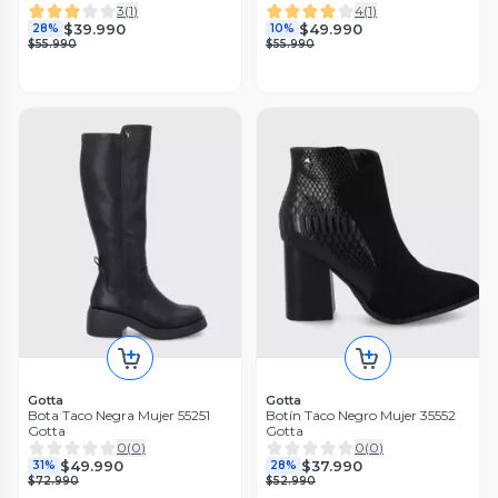
3
(
1
)
4
(
1
)
$39.990
$49.990
28%
10%
$55.990
$55.990
Gotta
Gotta
Bota Taco Negra Mujer 55251
Botín Taco Negro Mujer 35552
Gotta
Gotta
0
(
0
)
0
(
0
)
$49.990
$37.990
31%
28%
$72.990
$52.990