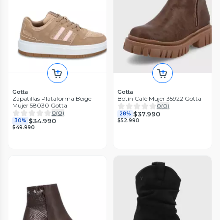
Gotta
Gotta
Zapatillas Plataforma Beige
Botín Café Mujer 35922 Gotta
Mujer 58030 Gotta
0
(
0
)
0
(
0
)
$37.990
28%
$34.990
30%
$52.990
$49.990