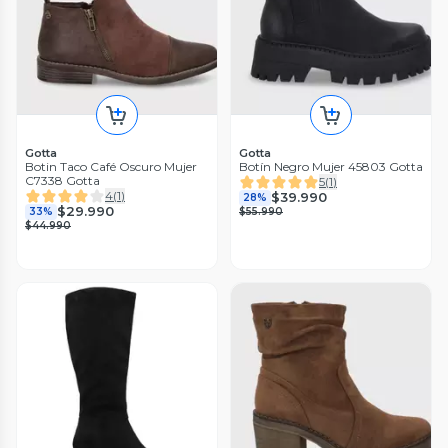
Gotta
Gotta
Botin Taco Café Oscuro Mujer
Botín Negro Mujer 45803 Gotta
C7338 Gotta
5
(
1
)
4
(
1
)
$39.990
28%
$29.990
33%
$55.990
$44.990