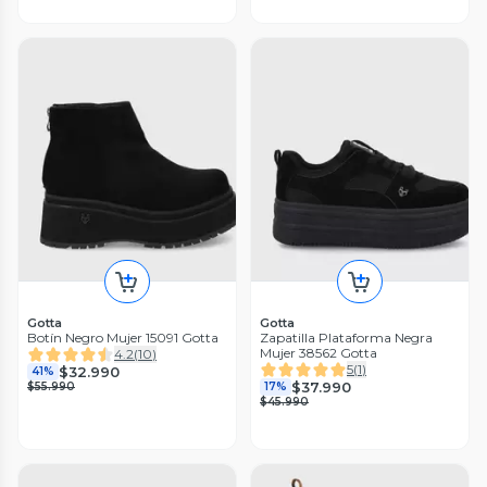
Gotta
Gotta
Botín Negro Mujer 15091 Gotta
Zapatilla Plataforma Negra
Mujer 38562 Gotta
4.2
(
10
)
5
(
1
)
$32.990
41%
$37.990
$55.990
17%
$45.990