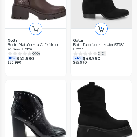
Gotta
Gotta
Botin Plataforma Café Mujer
Bota Taco Negra Mujer 53781
457442 Gotta
Gotta
0
(
0
)
0
(
0
)
$42.990
$49.990
18%
24%
$52.990
$65.990