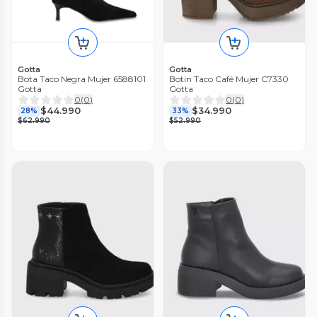
Gotta
Gotta
Bota Taco Negra Mujer 6588101
Botin Taco Café Mujer C7330
Gotta
Gotta
0
(
0
)
0
(
0
)
$44.990
$34.990
28%
33%
$62.990
$52.990