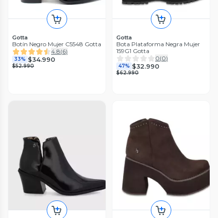
Gotta
Gotta
Botín Negro Mujer C5548 Gotta
Bota Plataforma Negra Mujer
159G1 Gotta
4.8
(
6
)
0
(
0
)
$34.990
33%
$32.990
$52.990
47%
$62.990