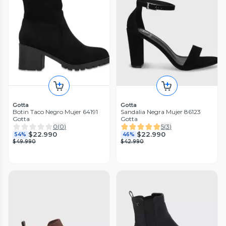
Gotta
Gotta
Botin Taco Negro Mujer 64191
Sandalia Negra Mujer 86123
Gotta
Gotta
0
(
0
)
5
(
3
)
$22.990
$22.990
54%
46%
$49.990
$42.990